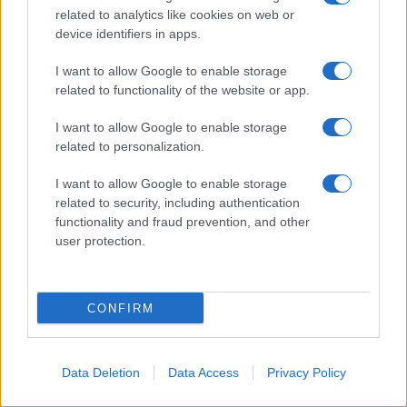
related to analytics like cookies on web or
Una finestra aperta
device identifiers in apps.
I want to allow Google to enable storage
related to functionality of the website or app.
La governance cinese vista dai
I want to allow Google to enable storage
rappresentanti italiani e la visione dello
related to personalization.
sviluppo comune sino-italiano
I want to allow Google to enable storage
06 Agosto 2026 08:00
related to security, including authentication
functionality and fraud prevention, and other
user protection.
#
SCELTI
DAL
PEOPLE'S
DAILY
CONFIRM
Data Deletion
Data Access
Privacy Policy