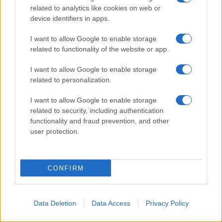
Una finestra aperta
related to analytics like cookies on web or
device identifiers in apps.
I want to allow Google to enable storage
related to functionality of the website or app.
La governance cinese vista dai
I want to allow Google to enable storage
rappresentanti italiani e la visione dello
related to personalization.
sviluppo comune sino-italiano
06 Agosto 2026 08:00
I want to allow Google to enable storage
related to security, including authentication
functionality and fraud prevention, and other
user protection.
#
SCELTI
DAL
PEOPLE'S
DAILY
CONFIRM
Data Deletion
Data Access
Privacy Policy