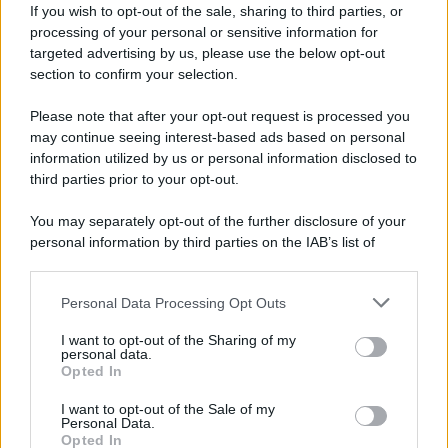
If you wish to opt-out of the sale, sharing to third parties, or
Petro accusa Netanyahu di essere responsabile
processing of your personal or sensitive information for
"dell'invasione civile di Ceuta da parte dei
targeted advertising by us, please use the below opt-out
marocchini"
section to confirm your selection.
Please note that after your opt-out request is processed you
may continue seeing interest-based ads based on personal
information utilized by us or personal information disclosed to
third parties prior to your opt-out.
You may separately opt-out of the further disclosure of your
personal information by third parties on the IAB’s list of
downstream participants.
Personal Data Processing Opt Outs
This information may also be disclosed by us to third parties
on the IAB’s List of Downstream Participants that may further
I want to opt-out of the Sharing of my
disclose it to other third parties.
personal data.
Opted In
Please note that this website/app uses one or more Google
services and may gather and store information including but
I want to opt-out of the Sale of my
Personal Data.
not limited to your visit or usage behaviour. You may click to
Opted In
grant or deny consent to Google and its third-party tags to