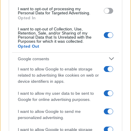
use your data for below specified purposes in below Google
I want to opt-out of processing my
consent section.
Personal Data for Targeted Advertising.
Opted In
I want to opt-out of Collection, Use,
Retention, Sale, and/or Sharing of my
Personal Data that Is Unrelated with the
Purposes for which it was collected.
Opted Out
Google consents
I want to allow Google to enable storage
related to advertising like cookies on web or
device identifiers in apps.
#
GEOGRAFIE
DEL
POTERE
I want to allow my user data to be sent to
Google for online advertising purposes.
di Fabio Massimo Paernti
I want to allow Google to send me
personalized advertising.
I want to allow Google to enable storage