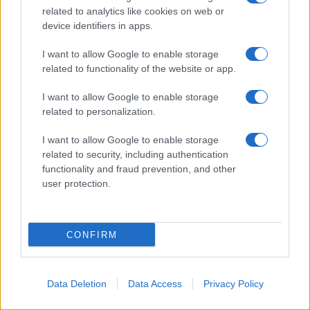
related to analytics like cookies on web or
"Una guerra illegale": Trump minimizza le perdite in
device identifiers in apps.
Iran, ma i dati lo smentiscono
I want to allow Google to enable storage
EUROPA
related to functionality of the website or app.
Petro accusa Netanyahu di essere responsabile
"dell'invasione civile di Ceuta da parte dei
marocchini"
I want to allow Google to enable storage
related to personalization.
I want to allow Google to enable storage
related to security, including authentication
functionality and fraud prevention, and other
user protection.
CONFIRM
Data Deletion
Data Access
Privacy Policy