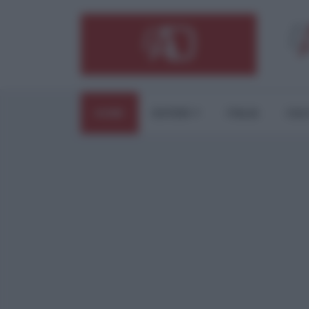
HOME
ESTERI
ITALIA
CUL