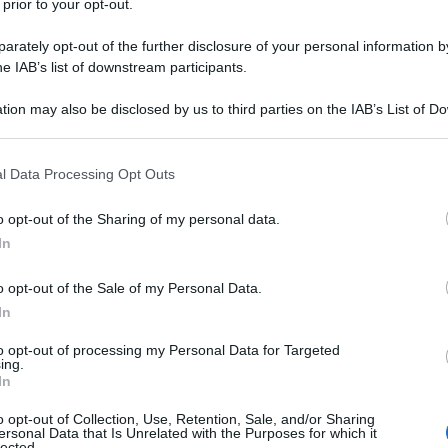
 prior to your opt-out.
rately opt-out of the further disclosure of your personal information by
he IAB’s list of downstream participants.
uo trovare altro termine. Le autorità israeliane
zone sicure per i palestinesi in fuga dalle bombe:
tion may also be disclosed by us to third parties on the IAB’s List of 
 that may further disclose it to other third parties.
oria dovrebbero minimizzare le perdite mentre altrove
trale dell’IDF (Israel defence force), alla quale sono
 that this website/app uses one or more Google services and may gath
l Data Processing Opt Outs
including but not limited to your visit or usage behaviour. You may click 
ri, droni e quanto altro, dovrebbe avvertire via via i
 to Google and its third-party tags to use your data for below specifi
o opt-out of the Sharing of my personal data.
re agli ordigni.
ogle consent section.
In
o opt-out of the Sale of my Personal Data.
In
ppa di evacuazione dell’IDF per i palestinesi a
to opt-out of processing my Personal Data for Targeted
ing.
In
o opt-out of Collection, Use, Retention, Sale, and/or Sharing
ersonal Data that Is Unrelated with the Purposes for which it
lected.