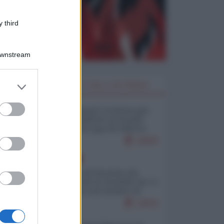
 third
Downstream
er and store
I PIÙ LETTI DELLA SETTIMANA
to grant or
ed purposes
Restare umani: la forma più
alta di ribellione al mondo
distopico di oggi (di Alberto
Bradanini)
22839
EUROPA
La mappa di Eurostat che
smonta tutte le storielle che vi
raccontano sul turismo di
massa
12834