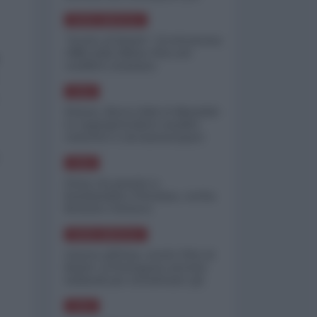
minimizzare le perdite
NORD-AMERICA
"Scorte al limite": il retroscena
CNN sulla difesa USA nel
conflitto iraniano
ASIA
Yemen, blocco Bab el-Mandab:
Le superpetroliere saudite
costrette a circumnavigare
l'Africa
ASIA
l'Iran era pronto a
bombardare l'Ucraina, cos'ha
fermato l'attacco
NORD-AMERICA
Guerra all'Iran, scorte USA al
limite: il Pentagono investe
miliardi per ricostituire gli
arsenali
ASIA