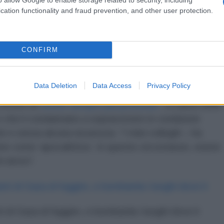
cation functionality and fraud prevention, and other user protection.
 il sistema di allarme civile, ma per gli abitanti di
CONFIRM
porta le parole di Volker Türk, alto commissario delle
Data Deletion
Data Access
Privacy Policy
l quale, parlando della situazione degli sfollati, ha
 vivono un
orrore sempre più profondo
”, a causa delle
 e che li condannano a sopravvivere in condizioni
che e senza alcuna sicurezza. “I miei colleghi – ha
ne come ‘apocalittica’. In queste circostanze, esiste
i atroci”.
ti di Gaza di fuggire, e bombarda i luoghi dove li