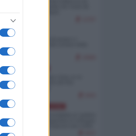
Ceuta: perché il Marocco fa
con noi quello che vuole (di
Alberto Negri)
12797
ITALIA
Il turismo di massa e i
"risvegli" del Corriere della
sera
10066
EUROPA
Cina, Russia e Iran, io ve
l’avevo detto (di Vito
Petrocelli)
8303
AMERICA LATINA
Dalla Convertibilità al "grillete
fiscal": l'Argentina si consegna
ai mercati (ancora una volta)
8037