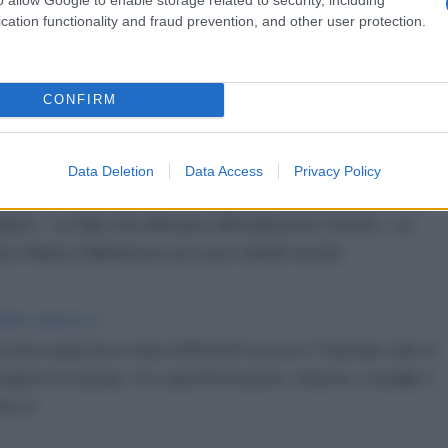
i paesi del blocco militare.
cation functionality and fraud prevention, and other user protection.
a annunciato che le forze di Mosca eseguiranno
stallazioni del complesso militare-industriale di Kiev,
CONFIRM
to ucraino contro i civili. Nei giorni scorsi,
si - tra cui Austria, Brasile, Regno Unito, Germania,
ia e Cina - sono arrivati nella Repubblica Popolare di
Data Deletion
Data Access
Privacy Policy
uenze dell’attacco. Il Giappone ha invece proibito
isti. “La Bbc ha rifiutato ufficialmente l’invito. La
ato Maria Zakharova sui suoi canali social.
IDIPLOMATICO
stata registrata in data 08/09/2015 presso il Tribunale civile di
gistro di stampa. Per ogni informazione, richiesta, consiglio e
ico.it