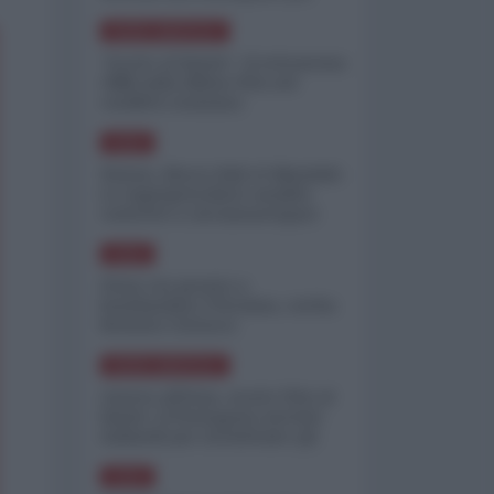
minimizzare le perdite
NORD-AMERICA
"Scorte al limite": il retroscena
CNN sulla difesa USA nel
conflitto iraniano
ASIA
Yemen, blocco Bab el-Mandab:
Le superpetroliere saudite
costrette a circumnavigare
l'Africa
ASIA
l'Iran era pronto a
bombardare l'Ucraina, cos'ha
fermato l'attacco
NORD-AMERICA
Guerra all'Iran, scorte USA al
limite: il Pentagono investe
miliardi per ricostituire gli
arsenali
ASIA