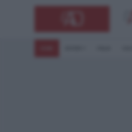
HOME
ESTERI
ITALIA
CUL