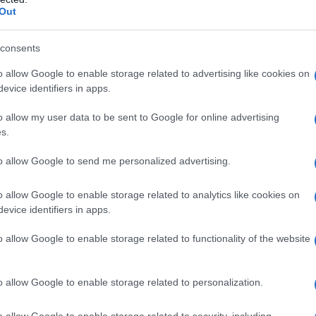
Out
to che un drone ha danneggiato il tetto di
i, provocando due feriti. La responsabilità è stata
consents
 state fornite evidenze. Il ministero della Difesa di
o allow Google to enable storage related to advertising like cookies on
bilitato due caccia F-16 e un elicottero IAR 330
evice identifiers in apps.
nza di droni vicino allo spazio aereo nazionale,
o allow my user data to be sent to Google for online advertising
apparato che ha colpito il complesso residenziale
s.
to allow Google to send me personalized advertising.
to nella notte del 22 maggio. Al momento
o allow Google to enable storage related to analytics like cookies on
i trovavano 86 studenti. Il bilancio è di 21 morti e
evice identifiers in apps.
nvestigazione russo ha affermato che le Forze armate
nte l’edificio con diversi droni ad ala fissa, aprendo
o allow Google to enable storage related to functionality of the website
celleria russa ha definito l’azione “barbara” e ha
nte. Secondo le denunce di Mosca, attacchi di questo
o allow Google to enable storage related to personalization.
ite dalla Nato vengono lanciati con “assistenza
o allow Google to enable storage related to security, including