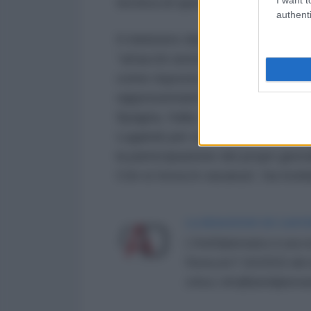
tecnica di specialisti stranieri” de
authenti
Il ministero degli Esteri russo h
“attacchi sistematici” contro le in
come risposta ai crimini dell’eserci
rappresentanti di media di 19 pae
Spagna, Italia, Stati Uniti, Franc
Lugansk per constatare le conseg
la partecipazione dei propri giornal
Cnn si trova in vacanza”, ha rivel
LA REDAZIONE DE L'ANT
L'AntiDiplomatico è una te
Roma al n° 162/2015 del re
critica: info@lantidiplomat