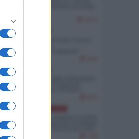
Quali sarebbero le “vittorie
ucraine” decantate dai media
italici?
10170
EUROPA
Invasione di Ceuta: cosa sta
accadendo
nell'enclave spagnola?
9210
EUROPA
Quando il figlio di Netanyahu
incitava "l'occupazione
musulmana" di Ceuta e
Melilla
8471
AMERICA LATINA
Dalla Convertibilità al "grillete
fiscal": l'Argentina si consegna
ai mercati (ancora una volta)
7788