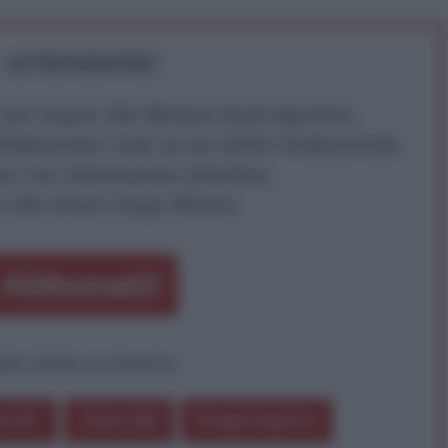
ATTENZIONE!
r reagire alla dittatura degli algoritmi.
iDiplomatico lede un tuo diritto fondamentale.
a vera informazione pluralista.
a alla nostra Lunga Marcia.
Abbonati!
pure effettua una donazione
a 5€
Dona 15€
Scegli importo