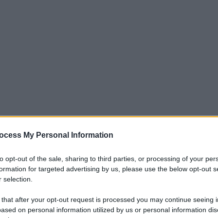
ocess My Personal Information
iti per sempre. Il tuo contributo fa la differenza:
to opt-out of the sale, sharing to third parties, or processing of your per
mazione. L'ANTIDIPLOMATICO SEI ANCHE TU!
formation for targeted advertising by us, please use the below opt-out s
 selection.
 that after your opt-out request is processed you may continue seeing i
a 5€
Dona 15€
Scegli importo
ased on personal information utilized by us or personal information dis