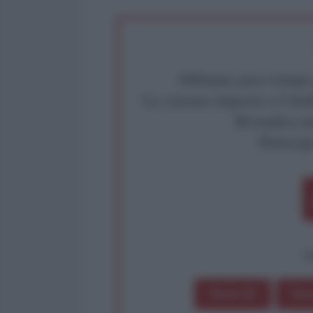
Abbiamo poco tempo pe
La censura imposta a l'Ant
Rivendica un
Partecip
op
Dona 1€
Don