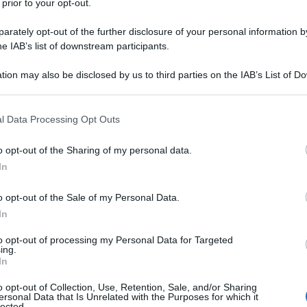
 prior to your opt-out.
 Esteri russo, María Zakharova, ha accusato
rately opt-out of the further disclosure of your personal information by
drone precipitato in Romania per distogliere
he IAB’s list of downstream participants.
definisce un crimine del regime di Kiev. Il
tion may also be disclosed by us to third parties on the IAB’s List of 
una residenza studentesca nella città russa di
 that may further disclose it to other third parties.
olare di Lugansk, dove il 22 maggio scorso hanno
 that this website/app uses one or more Google services and may gath
l Data Processing Opt Outs
including but not limited to your visit or usage behaviour. You may click 
 to Google and its third-party tags to use your data for below specifi
o opt-out of the Sharing of my personal data.
ogle consent section.
ione pubblica dall’attacco alla residenza
In
entato terroristico finanziato dall’Occidente”, ha
 di
RT
. “È come se non comprendessero chi finanzia
o opt-out of the Sale of my Personal Data.
In
la portavoce, sottolineando che accuse simili contro
 passato. “Finalmente si è dimostrato che quei
to opt-out of processing my Personal Data for Targeted
ing.
ssione con la Russia”, ha detto, lamentando che in
In
”. “Alla parte russa non è stato presentato neppure un
o opt-out of Collection, Use, Retention, Sale, and/or Sharing
atizzato.
ersonal Data that Is Unrelated with the Purposes for which it
lected.