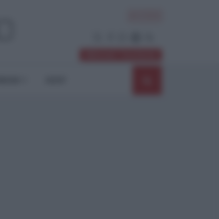
ACCEDI
Abbonati / Sostienici
NIONI
SHOP