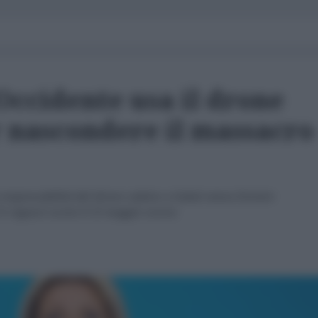
Occidente usa il drone
 nascondere il massacro
responsabilità del drone caduto a Galati senza fornire
1 ragazzi uccisi il 22 maggio scorso