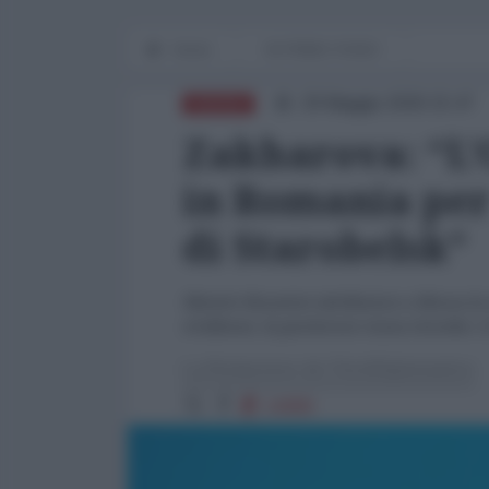
Home
IN PRIMO PIANO
29 Maggio 2026 15:47
RUSSIA
Zakharova: “L’
in Romania per
di Starobelsk”
Mentre Bucarest attribuisce a Mosca la 
evidenze, la portavoce russa ricorda i 2
La Redazione de l'AntiDiplomatico
14089