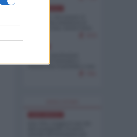
NORD-AMERICA
Il "mistero" dei numeri: il
governo Usa minimizza le
vittime in Iran, mentre fonti
interne...
7679
EUROPA
Mosca: le esercitazioni
nucleari di Germania e
Francia sono il preludio a una
guerra contro la Russia
7351
WORLD AFFAIRS
NORD-AMERICA
Iran-USA, scoppia il caso dei
dati manipolati: il nuovo
metodo del Pentagono per