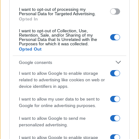
NORD-AMERICA
use your data for below specified purposes in below Google
I want to opt-out of processing my
Guerra all'Iran, scorte USA al limite: il Pentagono
consent section.
Personal Data for Targeted Advertising.
investe miliardi per ricostituire gli arsenali
Opted In
ASIA
I want to opt-out of Collection, Use,
Retention, Sale, and/or Sharing of my
Canale diplomatico resta aperto: cosa si sono detti i
Personal Data that Is Unrelated with the
ministri di Iran e Arabia Saudita
Purposes for which it was collected.
Opted Out
NORD-AMERICA
"Una guerra illegale": Trump minimizza le perdite in
Google consents
Iran, ma i dati lo smentiscono
I want to allow Google to enable storage
related to advertising like cookies on web or
EUROPA
device identifiers in apps.
Petro accusa Netanyahu di essere responsabile
"dell'invasione civile di Ceuta da parte dei
marocchini"
I want to allow my user data to be sent to
Google for online advertising purposes.
I want to allow Google to send me
personalized advertising.
I want to allow Google to enable storage