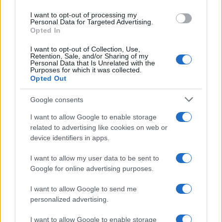
use your data for below specified purposes in below Google
I want to opt-out of processing my
EUROPA
consent section.
Personal Data for Targeted Advertising.
Mosca: le esercitazioni nucleari di Germania e
Opted In
Francia sono il preludio a una guerra contro la
Russia
I want to opt-out of Collection, Use,
Retention, Sale, and/or Sharing of my
7645
Personal Data that Is Unrelated with the
Purposes for which it was collected.
Opted Out
NORD-AMERICA
Chris Hedges - Don Corleone Trump
Google consents
7220
I want to allow Google to enable storage
related to advertising like cookies on web or
device identifiers in apps.
WORLD AFFAIRS
I want to allow my user data to be sent to
Google for online advertising purposes.
NORD-AMERICA
Iran-USA, scoppia il caso dei dati manipolati: il
I want to allow Google to send me
nuovo metodo del Pentagono per minimizzare le
personalized advertising.
perdite
I want to allow Google to enable storage
NORD-AMERICA