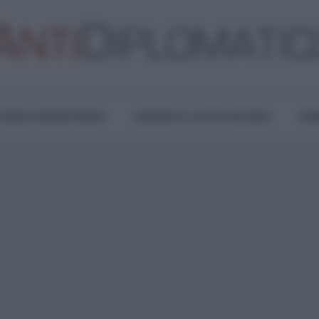
TURA E RESISTENZA
LAVORO E LOTTE SOCIALI
OPI