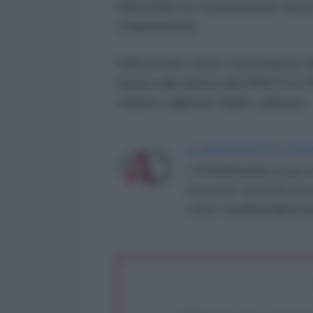
rilanciando la Commissione mista d
cooperazione.
Nell'ottobre 2024, il presidente 
rientro dal vertice dei BRICS in R
ministro algerino Nadir Larbaoui.
LA REDAZIONE DE L'ANT
L'AntiDiplomatico è una te
Roma al n° 162/2015 del re
critica: info@lantidiplomat