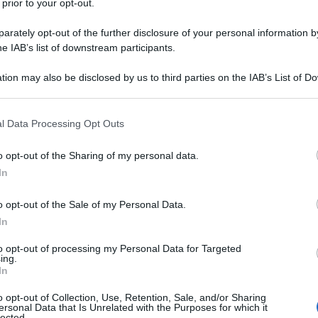
 prior to your opt-out.
in vista del prossimo incontro della Commissione
ale.
rately opt-out of the further disclosure of your personal information by
he IAB’s list of downstream participants.
lmatico venezuelano ha definito la conversazione
tion may also be disclosed by us to third parties on the IAB’s List of 
 due hanno concordato sull'"importanza di rafforzare
 that may further disclose it to other third parties.
he" tra i due Paesi.
 that this website/app uses one or more Google services and may gath
l Data Processing Opt Outs
including but not limited to your visit or usage behaviour. You may click 
ziato il ruolo del presidente venezuelano Nicolás
 to Google and its third-party tags to use your data for below specifi
o opt-out of the Sharing of my personal data.
ogle consent section.
delmadjid Tebboune nel "promuovere un mondo
In
d-Sud".
o opt-out of the Sale of my Personal Data.
In
to opt-out of processing my Personal Data for Targeted
ing.
In
o opt-out of Collection, Use, Retention, Sale, and/or Sharing
ersonal Data that Is Unrelated with the Purposes for which it
lected.