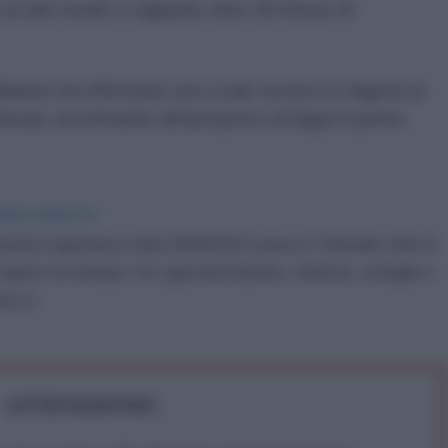
i alto livello e siglando oltre 38 intese di
Maduro ha effettuato uno scalo tecnico in Algeria al
ussia, incontrando all'aeroporto di Algeri il primo
IDIPLOMATICO
stata registrata in data 08/09/2015 presso il Tribunale civile di
gistro di stampa. Per ogni informazione, richiesta, consiglio e
ico.it
ATTENZIONE!