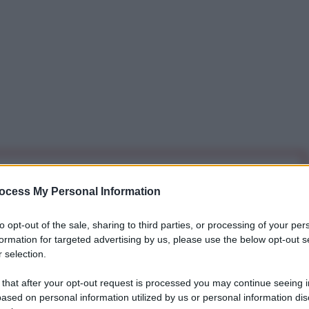
iti per sempre. Il tuo contributo fa la differenza:
ocess My Personal Information
mazione. L'ANTIDIPLOMATICO SEI ANCHE TU!
to opt-out of the sale, sharing to third parties, or processing of your per
formation for targeted advertising by us, please use the below opt-out s
a 5€
Dona 15€
Scegli importo
 selection.
 that after your opt-out request is processed you may continue seeing i
ased on personal information utilized by us or personal information dis
zuela, Yvan Gil, e il suo omologo algerino, Ahmed