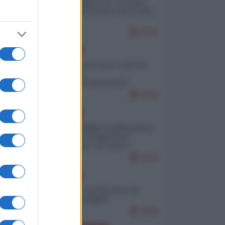
Quali sarebbero le “vittorie
ucraine” decantate dai media
italici?
9592
EUROPA
Invasione di Ceuta: cosa sta
accadendo
nell'enclave spagnola?
9169
EUROPA
Quando il figlio di Netanyahu
incitava "l'occupazione
musulmana" di Ceuta e
Melilla
8328
EUROPA
Geopolitica predatoria (di
Marco Travaglio)
8282