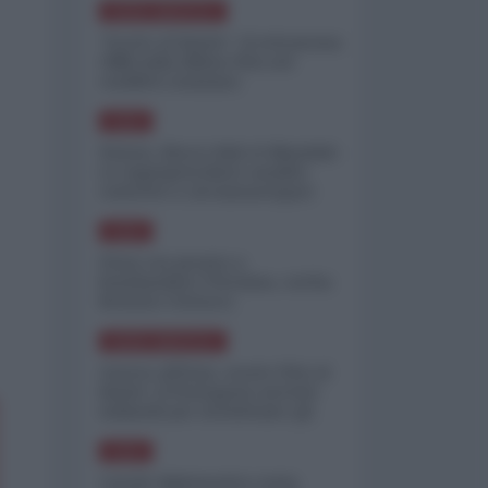
NORD-AMERICA
"Scorte al limite": il retroscena
CNN sulla difesa USA nel
conflitto iraniano
ASIA
Yemen, blocco Bab el-Mandab:
Le superpetroliere saudite
costrette a circumnavigare
l'Africa
ASIA
l'Iran era pronto a
bombardare l'Ucraina, cos'ha
fermato l'attacco
NORD-AMERICA
Guerra all'Iran, scorte USA al
limite: il Pentagono investe
miliardi per ricostituire gli
arsenali
ASIA
Canale diplomatico resta