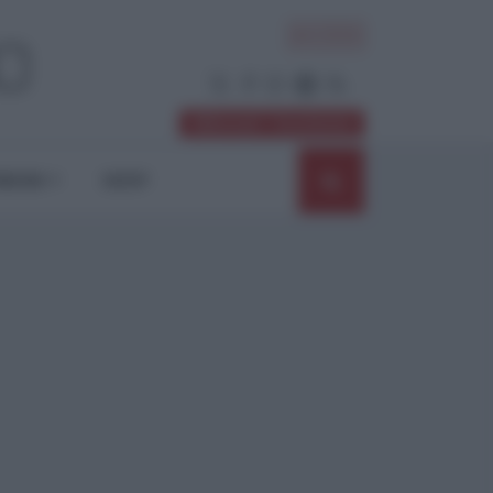
ACCEDI
Abbonati / Sostienici
NIONI
SHOP