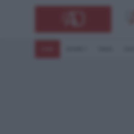
HOME
ESTERI
ITALIA
CUL