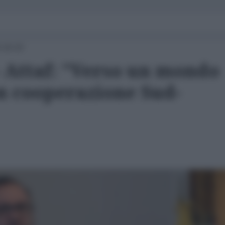
 16:10
- Attaf: "Verso un mondo
n cooperazione Sud-