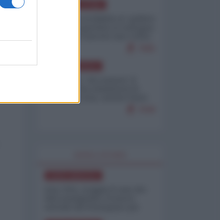
AMERICA LATINA
Dalla Convertibilità al "grillete
fiscal": l'Argentina si consegna
ai mercati (ancora una volta)
7685
NORD-AMERICA
Il "mistero" dei numeri: il
governo Usa minimizza le
vittime in Iran, mentre fonti
interne...
7648
WORLD AFFAIRS
NORD-AMERICA
Iran-USA, scoppia il caso dei
dati manipolati: il nuovo
metodo del Pentagono per
minimizzare le perdite