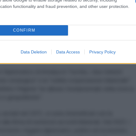
cation functionality and fraud prevention, and other user protection.
CONFIRM
Data Deletion
Data Access
Privacy Policy
Diplomatico di Antalya in Turchia, i due ministri
ne strategica" e la "solida cooperazione bilaterale",
finito l'Algeria "un alleato fondamentale nella ricerca
e e geopolitiche".
 avviati nel 1971, si sono intensificati con la
alla firma di numerosi accordi bilaterali. Dal 2022, i
ormente i legami diplomatici, politici ed economici,