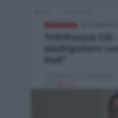
Home
WORLD AFFAIRS
12 Maggio 2025
AMERICA LATINA
Telefonata Gil 
multipolare co
Sud"
La Redazione de l'AntiDiplomatico
1050