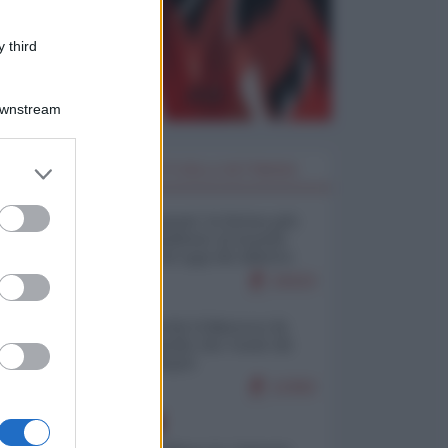
 third
Downstream
er and store
I PIÙ LETTI DELLA SETTIMANA
to grant or
ed purposes
Restare umani: la forma più
alta di ribellione al mondo
distopico di oggi (di Alberto
Bradanini)
19323
Ceuta: perché il Marocco fa
con noi quello che vuole (di
Alberto Negri)
12302
EUROPA