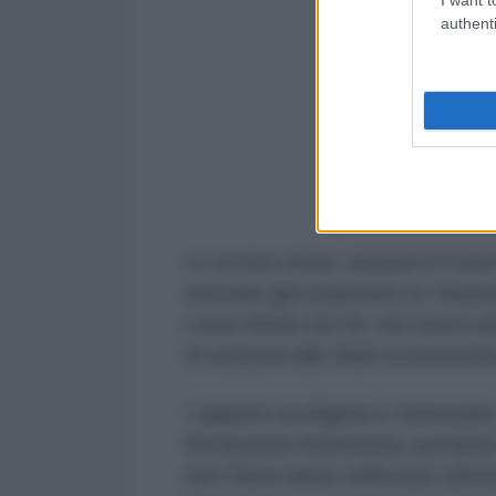
authenti
Lo scorso mese, durante il Forum 
avevano già esaminato la "relazio
come riferito da Gil, che aveva de
di soluzioni alle sfide economich
I rapporti tra Algeria e Venezuela,
Rivoluzione Bolivariana, portando 
due Paesi hanno rafforzato ulteri