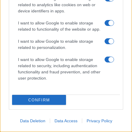
Cina si è presa il futuro dell'IA" (VIDEO)
related to analytics like cookies on web or
24 Giugno 2026 08:00
device identifiers in apps.
I want to allow Google to enable storage
related to functionality of the website or app.
#
RETHINK.POWER
I want to allow Google to enable storage
related to personalization.
di Alessandro Bartoloni
I want to allow Google to enable storage
related to security, including authentication
functionality and fraud prevention, and other
user protection.
Come finirebbe una guerra tra UE e
Russia? Tre scenari per il 2030 (e le
alternative alla linea dura)
CONFIRM
20 Luglio 2026 10:00
Data Deletion
Data Access
Privacy Policy