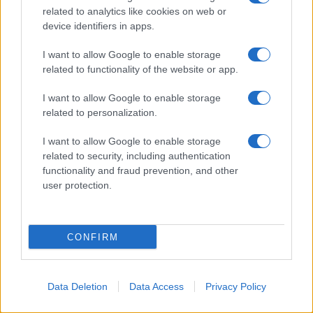
intelligente
related to analytics like cookies on web or
device identifiers in apps.
30 Luglio 2026 09:00
I want to allow Google to enable storage
related to functionality of the website or app.
#
LA
BELT
AND
ROAD
INITIATIVE
I want to allow Google to enable storage
related to personalization.
I want to allow Google to enable storage
related to security, including authentication
functionality and fraud prevention, and other
user protection.
Yunnan: Dove il tè incontra il caffè e la
CONFIRM
macadamia profuma di futuro
27 Ottobre 2025 10:00
Data Deletion
Data Access
Privacy Policy