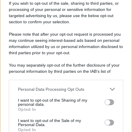
If you wish to opt-out of the sale, sharing to third parties, or
#
GENERAZIONE
ANTIDIPLOMATICA
processing of your personal or sensitive information for
targeted advertising by us, please use the below opt-out
section to confirm your selection.
Please note that after your opt-out request is processed you
may continue seeing interest-based ads based on personal
information utilized by us or personal information disclosed to
third parties prior to your opt-out.
You may separately opt-out of the further disclosure of your
Berlino salva la privacy delle chat online –
ma il rischio censura resta all’orizzonte
personal information by third parties on the IAB’s list of
downstream participants.
17 Ottobre 2025 13:00
Personal Data Processing Opt Outs
This information may also be disclosed by us to third parties
on the IAB’s List of Downstream Participants that may further
I want to opt-out of the Sharing of my
disclose it to other third parties.
personal data.
#
UNA
FINESTRA
APERTA
Opted In
Please note that this website/app uses one or more Google
services and may gather and store information including but
I want to opt-out of the Sale of my
Personal Data.
not limited to your visit or usage behaviour. You may click to
Una finestra aperta
Opted In
grant or deny consent to Google and its third-party tags to