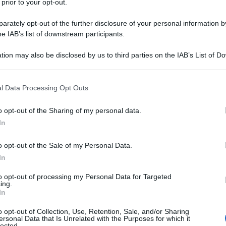
 prior to your opt-out.
 Massimo Parenti
30 Gennaio 2026 08:00
mponente armada è in viaggio verso il Medio Oriente. Può colpire
rately opt-out of the further disclosure of your personal information by
amente. Con enorme potenza. All’ONU, la Cina usa tutt’altro linguagg
he IAB’s list of downstream participants.
e di non...
tion may also be disclosed by us to third parties on the IAB’s List of 
 that may further disclose it to other third parties.
a farà la Cina sull'Iran? - Fabio Massimo
enti (VIDEO)
 that this website/app uses one or more Google services and may gath
l Data Processing Opt Outs
including but not limited to your visit or usage behaviour. You may click 
 Gennaio 2026 21:00
 to Google and its third-party tags to use your data for below specifi
o opt-out of the Sharing of my personal data.
ogle consent section.
ile generale cerca di sottomettere i nemici senza combattere.Sun T
In
 Stati Uniti, Cina. Perché conviene che l’opzione militare resti apert
é la Cina non difenderà...
o opt-out of the Sale of my Personal Data.
In
debito sulle spalle del mondo: la guerra è
nica via per gli Stati Uniti? - Fabio Massimo
to opt-out of processing my Personal Data for Targeted
ing.
enti
In
 Massimo Parenti
23 Gennaio 2026 10:59
o opt-out of Collection, Use, Retention, Sale, and/or Sharing
ersonal Data that Is Unrelated with the Purposes for which it
lected.
o si parla di potenza Usa e l'universalismo armato non si parla mai