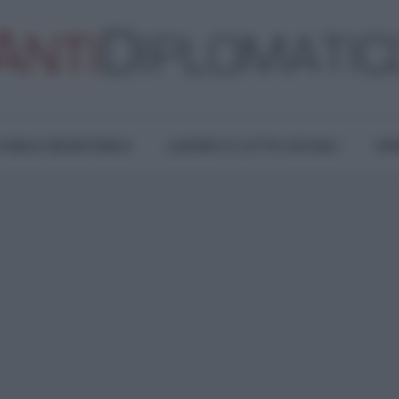
TURA E RESISTENZA
LAVORO E LOTTE SOCIALI
OPI