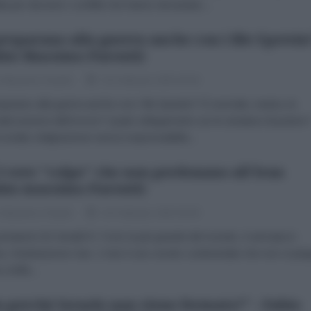
alia per decenni i conflitti che hanno devastato...
preparano alla guerra anche con i file Epstein
bio Massimo Parenti)
 Massimo Parenti
25 Febbraio 2026 00:00
eparano alla guerra anche con i file Epstein? È normale, neutra, la
lizzazione dell’orrore? Quali collegamenti con le strutture di potere
isolati, indignazione senza responsabilità...
3 vere "colpe" che non perdonano all'Iran
bio massimo Parenti)
 Massimo Parenti
25 Febbraio 2026 00:00
rtaerei US Gerald R. Ford, la più grande del mondo, è arrivata in
a. Destinazione Iran. L’Iran è uno snodo continentale che non si pieg
civiltà...
 perché Israele non viene fermato?" - Fabio