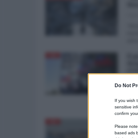
Mas
Fabio
"Ma p
impot
anime
Il 
CINA
Hon
(VI
Fabio
Do Not Pr
"Ma a
pacif
If you wish 
grand
sensitive in
confirm your
Cin
CINA
Please note
gue
based ads b