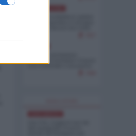
AMERICA LATINA
Dalla Convertibilità al "grillete
fiscal": l'Argentina si consegna
ai mercati (ancora una volta)
7927
EUROPA
Mosca: le esercitazioni
nucleari di Germania e Francia
sono il preludio a una guerra
e
contro la Russia
7499
o
WORLD AFFAIRS
se
NORD-AMERICA
Iran-USA, scoppia il caso dei
dati manipolati: il nuovo
metodo del Pentagono per