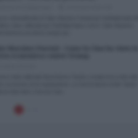
dazione de l'AntiDiplomatico
12 Novembre 2025 12:00
ovo videoeditoriale di Fabio Massimo Parenti per l'AntiDiplomaticoN
ltimo video-editoriale per l’AntiDiplomatico, il prof. Fabio Massimo
ti denuncia una deriva sempre più...
io Massimo Parenti - Come la Cina ha vinto l
rra economica contro Trump
 Ottobre 2025 09:00
uovo video editoriale del professor Parenti, si analizza la svolta nell
ro economico tra le superpotenze. La Cina ha deciso di dire "basta"
 tra Stati Uniti e Cina non è più...
1
2