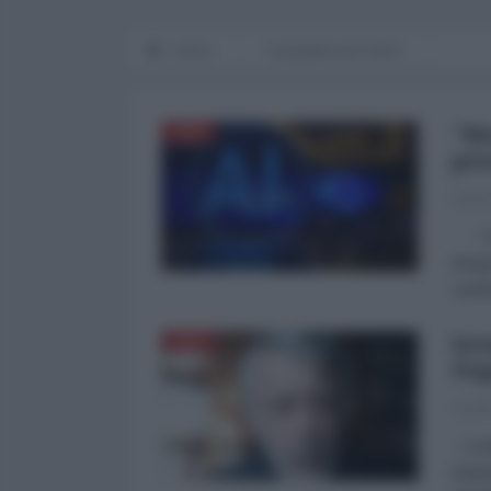
Home
Geografie del Potere
"Me
CINA
pre
Fabio
"Il v
integ
cambi
Isr
ASIA
Neg
Loret
Loret
impan