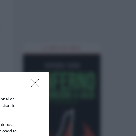
IL LIBRO DEL MESE
un
sonal or
ection to
nterest-
closed to