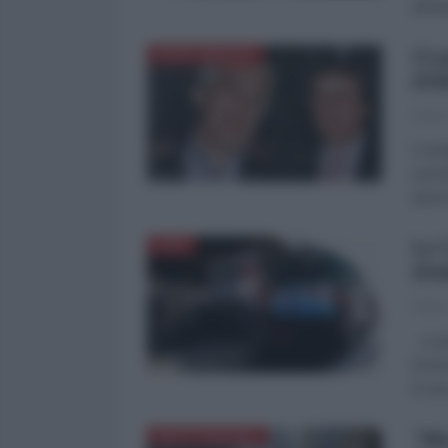
all’It
Ci 
NORD-AMERICA
(Fa
Fabio
Ci pr
norma
Nomi 
Le 
ASIA
(Fa
Fabio
La po
Greci
È una 
"Ma
MEDITERRANEO