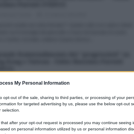
simo Parenti (VIDEO)
 Massimo Parenti
10 Febbraio 2026 08:00
erché Israele non viene fermato?" Quante volte ce lo siamo chiesti
enti con le immagini del genocidio a Gaza che lacerano le nostre
 o mentre, increduli, vediamo il paese diverso...
grande fraintendimento dei "progressisti" su
g Kong e Taiwan - Fabio Massimo Parenti
DEO)
 Massimo Parenti
03 Febbraio 2026 12:00
ocess My Personal Information
llora Taiwan? Ma allora il Tibet? Ogni volta che si parla dell’ascesa
ica della Cina, la domanda [di riflesso] è sempre la stessa. E qui c’è 
to opt-out of the sale, sharing to third parties, or processing of your per
e fraintendimento....
formation for targeted advertising by us, please use the below opt-out s
 selection.
a–USA: quando "Democrazia" fa rima con
 that after your opt-out request is processed you may continue seeing i
rra - FABIO MASSIMO PARENTI (VIDEO)
ased on personal information utilized by us or personal information dis