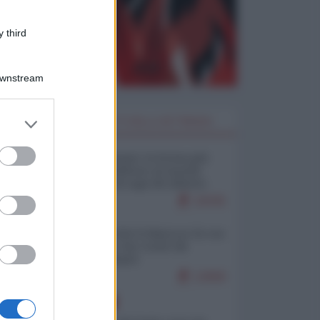
 third
io:
Downstream
er and store
I PIÙ LETTI DELLA SETTIMANA
to grant or
ed purposes
Restare umani: la forma più
zu
alta di ribellione al mondo
distopico di oggi (di Alberto
a?
Bradanini)
22035
Ceuta: perché il Marocco fa con
noi quello che vuole (di
Alberto Negri)
12658
EUROPA