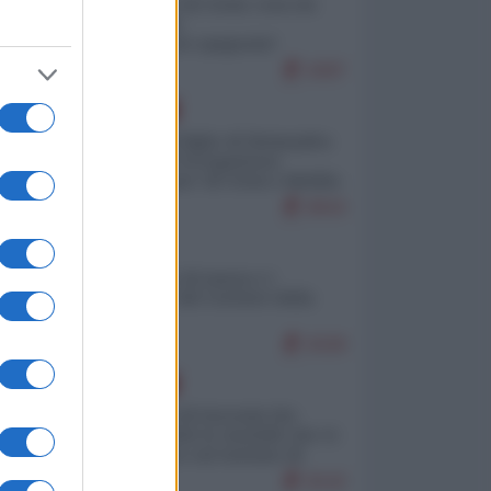
Invasione di Ceuta: cosa sta
accadendo
nell'enclave spagnola?
9287
EUROPA
Quando il figlio di Netanyahu
incitava "l'occupazione
musulmana" di Ceuta e Melilla
8643
ITALIA
Il turismo di massa e i
"risvegli" del Corriere della
na
sera
8328
EUROPA
La mappa di Eurostat che
o
smonta tutte le storielle che vi
e:
raccontano sul turismo di
massa
8142