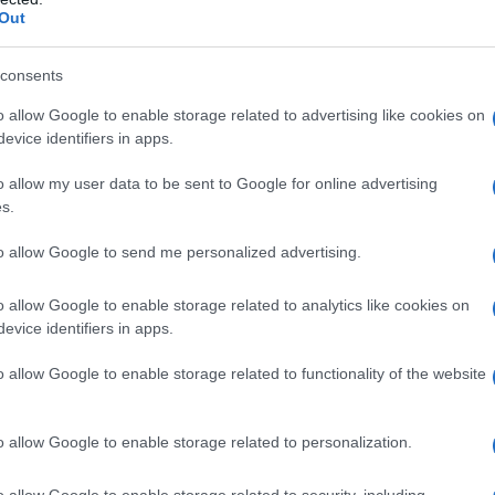
Out
ebito e del fatto che gli Usa vivano sulle spalle del resto del mondo. Il
o Usa equivale ad un terzo di tutta la ricchezza...
consents
rché la Cina non interviene militarmente?" -
o allow Google to enable storage related to advertising like cookies on
f. Fabio Massimo Parenti (VIDEO)
evice identifiers in apps.
 Gennaio 2026 17:00
o allow my user data to be sent to Google for online advertising
s.
O EDITORIALE DI FABIO MASSIMO PARENTI Ogni volta che
ia una crisi internazionale, molti si chiedono: perché la Cina non
to allow Google to send me personalized advertising.
viene militarmente? In questo video editoriale per l'AntiDiplomatico,...
o allow Google to enable storage related to analytics like cookies on
f. Parenti - Venezuela e Taiwan: perché la Ci
evice identifiers in apps.
gisce così?
o allow Google to enable storage related to functionality of the website
dazione de l'AntiDiplomatico
06 Gennaio 2026 16:32
ultimi giorni, Pechino ha usato toni duri contro gli Stati Uniti per il lor
o allow Google to enable storage related to personalization.
vento in Venezuela contro il governo di Nicolás Maduro. Ma attenzion
be un errore interpretare questa...
o allow Google to enable storage related to security, including