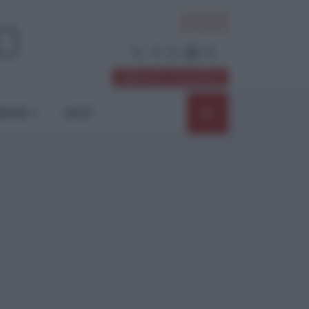
ACCEDI
Abbonati / Sostienici
NIONI
SHOP