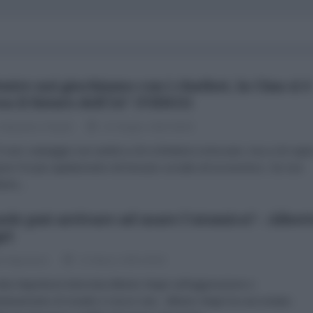
ntre noi giochiamo con i chatbot, la Cina si è
sa il futuro dell'IA" (VIDEO)
 Massimo Parenti
24 Giugno 2026 08:00
ero vantaggio non andrà a chi si limiterà a innovare, ma a chi sapr
rare l'IA più rapidamente nel tessuto sociale ed economico. Se non
erà...
aele può arrivare ad usare l'atomica? - Alber
ri
ta Napoleoni
11 Marzo 2026 09:00
ta Napoleoni intervista Alberto Negri sull'aggressione e
tanamento di Israele e Usa in Iran. Alberto Negri ha raccontato