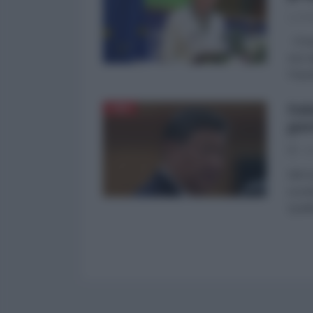
La Re
Il nu
suo u
Paren
Fab
CINA
gue
28
Nel n
scont
Quella