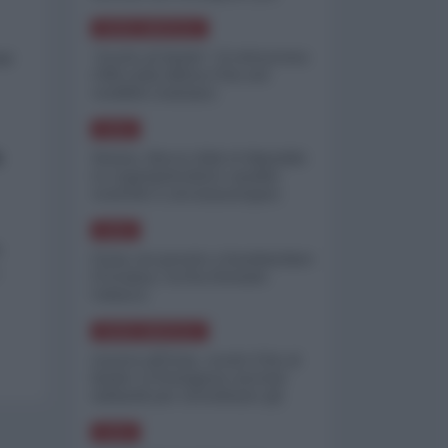
minimizzare le perdite
NORD-AMERICA
"Scorte al limite": il retroscena
el
CNN sulla difesa USA nel
conflitto iraniano
ASIA
a
Yemen, blocco Bab el-Mandab:
Le superpetroliere saudite
costrette a circumnavigare
l'Africa
ASIA
o
l'Iran era pronto a bombardare
.
l'Ucraina, cos'ha fermato
l'attacco
NORD-AMERICA
Guerra all'Iran, scorte USA al
limite: il Pentagono investe
miliardi per ricostituire gli
arsenali
ASIA