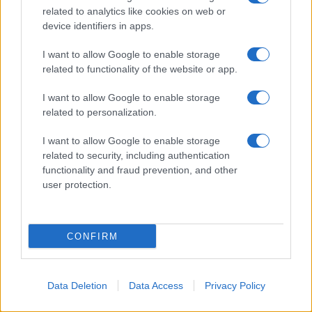
related to analytics like cookies on web or
device identifiers in apps.
I want to allow Google to enable storage
related to functionality of the website or app.
I want to allow Google to enable storage
#
GEOGRAFIE
DEL
POTERE
related to personalization.
I want to allow Google to enable storage
di Fabio Massimo Paernti
related to security, including authentication
functionality and fraud prevention, and other
user protection.
CONFIRM
"Mentre noi giochiamo con i chatbot, la Cina
si è presa il futuro dell'IA" (VIDEO)
24 Giugno 2026 08:00
Data Deletion
Data Access
Privacy Policy