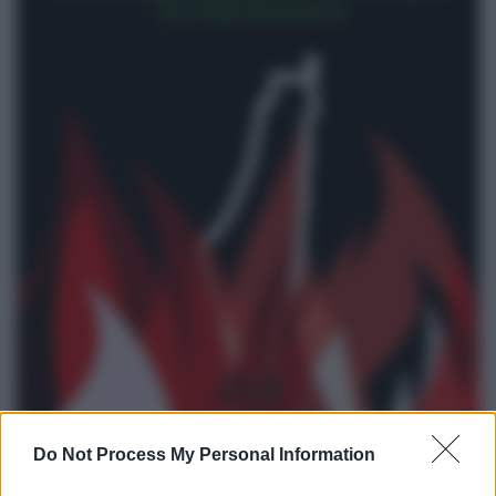
Do Not Process My Personal Information
I PIÙ LETTI DELLA SETTIMANA