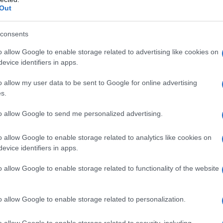
Out
aele abolisce di fatto il "Green Pass"
consents
le Note
02 Febbraio 2022 14:00
o allow Google to enable storage related to advertising like cookies on
 gennaio la nostra pagina Facebook subisce un immotivato blocc
evice identifiers in apps.
o da "fact checker" appartenenti a testate giornalistiche a noi
o allow my user data to be sent to Google for online advertising
rrenti. Aiutateci ad aggirare la loro censura....
s.
trordine compagni (ma in Isreaele): Con
to allow Google to send me personalized advertising.
micron il Green Pass è inutile
o allow Google to enable storage related to analytics like cookies on
le Note
01 Febbraio 2022 11:00
evice identifiers in apps.
i del ministero della Salute hanno confermato che il mandato del Gr
sta per essere cancellato perché sembra essere ‘irrilevante’ di front
o allow Google to enable storage related to functionality of the website
variante Omicron del...
o allow Google to enable storage related to personalization.
demia, si sta per avverare la "profezia" del
ancial Times
o allow Google to enable storage related to security, including