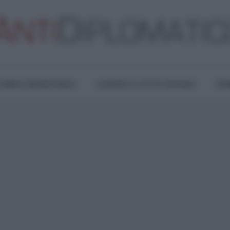
TURA E RESISTENZA
LAVORO E LOTTE SOCIALI
OPI