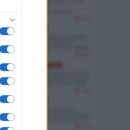
Invasione di Ceuta: cosa sta
accadendo
nell'enclave spagnola?
9271
EUROPA
o
Quando il figlio di Netanyahu
incitava "l'occupazione
musulmana" di Ceuta e Melilla
8601
AMERICA LATINA
Dalla Convertibilità al "grillete
fiscal": l'Argentina si consegna
ai mercati (ancora una volta)
een
7889
e
EUROPA
Mosca: le esercitazioni
nucleari di Germania e Francia
sono il preludio a una guerra
contro la Russia
7479