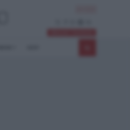
ACCEDI
Abbonati / Sostienici
NIONI
SHOP