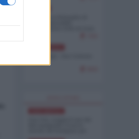
EUROPA
Petro accusa Netanyahu di
essere responsabile
sta
"dell'invasione civile di Ceuta
da parte dei marocchini"
7101
NORD-AMERICA
Chris Hedges - Don Corleone
Trump
6932
WORLD AFFAIRS
do
NORD-AMERICA
Iran-USA, scoppia il caso dei
dati manipolati: il nuovo
metodo del Pentagono per
minimizzare le perdite