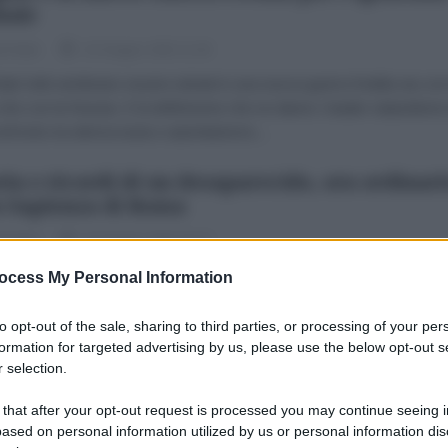
bale
le Note
24 Giugno 2022 11:43
Stati Uniti sembrano essere entrati in una nuova guerra fredda sia con
che con la Russia. E la definizione che ne danno i leader statunitensi
nfronto tra democrazia e autoritarismo...
ria e ricordi di un desaparecido, ora ordinar
a Sapienza di Roma
le Note
10 Giugno 2022 01:27
 così", libro di Marcelo Enrique Conti, racconta della tragedia che ha
ocess My Personal Information
to l'Argentina ed è, insieme, il racconto di chi ce l'ha fatta e di come i
aese è rinato dopo...
to opt-out of the sale, sharing to third parties, or processing of your per
formation for targeted advertising by us, please use the below opt-out s
siagate: la Fake News che ha fatto impazzire 
 selection.
do inguaia la Clinton
 that after your opt-out request is processed you may continue seeing i
ased on personal information utilized by us or personal information dis
le Note
16 Febbraio 2022 16:00