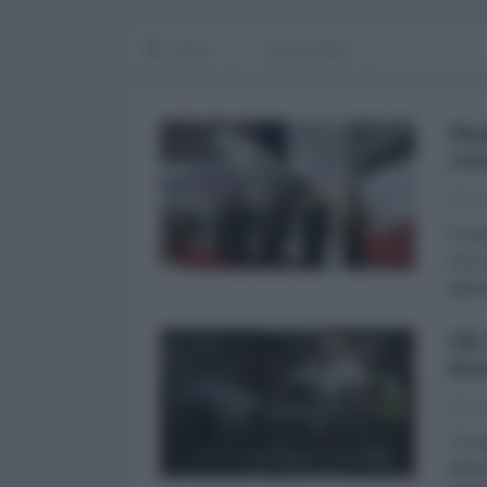
Home
Piccole Note
Sho
cor
Picco
Il mi
Una vi
appar
Gli
mac
Picco
“Fond
abbas