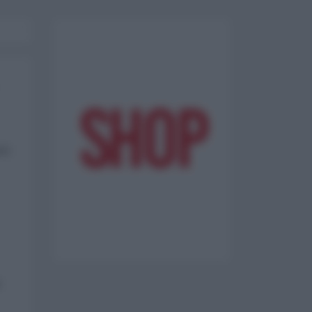
rd.
o