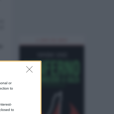
 la
 di
IL LIBRO DEL MESE
io
l
sonal or
ection to
il
nterest-
closed to