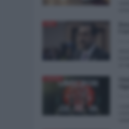
canal
ormai
Kaz
ASIA
l'a
Picco
Mentr
kazak
un re
Omi
EUROPA
Sig
Picco
La pa
comin
varia