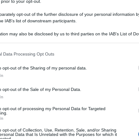
 prior to your opt-out.
 colpo si scena nel Russiagate. Il consigliere speciale John Durha
a l’incarico di indagare sulla vicenda, ha depositato una nuova tranc
rately opt-out of the further disclosure of your personal information by
 sua inchiesta, contenente rivelazioni...
he IAB’s list of downstream participants.
tion may also be disclosed by us to third parties on the IAB’s List of 
crisi ucraina e la "straordinaria crescita dell
 that may further disclose it to other third parties.
le gas"
 that this website/app uses one or more Google services and may gath
l Data Processing Opt Outs
le Note
16 Febbraio 2022 16:00
including but not limited to your visit or usage behaviour. You may click 
 to Google and its third-party tags to use your data for below specifi
ssia fa rientrare nelle caserme parte delle truppe schierate presso i
o opt-out of the Sharing of my personal data.
ogle consent section.
ni dell’Ucraina. Ciò accade a due giorni dal giorno del giudizio, il fatid
In
bbraio nel quale,...
o opt-out of the Sale of my Personal Data.
cini ai bambini: l'ente del farmaco Usa blocc
In
er
to opt-out of processing my Personal Data for Targeted
ing.
le Note
12 Febbraio 2022 17:00
In
inistrazione americana era pronta ad annunciare la vaccinazione pe
o opt-out of Collection, Use, Retention, Sale, and/or Sharing
ni sotto i cinque anni di età, ma la FDA (Food and Drug
ersonal Data that Is Unrelated with the Purposes for which it
lected.
istration, l’ente del farmaco Usa) ha stoppato...