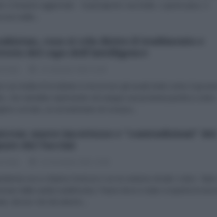
e e rimanere aggiornato Il passaporto vaccinale, o green pass, è
 una realtà...
akistan, cosa si cela dietro il tradimento e
rresto del capo dell'intelligence
le Note
10 Gennaio 2022 11:00
e sui media d’Occidente si rincorrono gli usuali strali contro il gover
o, che starebbe reprimendo nel sangue una protesta pacifica contro
gime corrotto, un avvenimento di cronaca...
cron: nuove incertezze e "contradizioni" dei
nore dei Vaccini
le Note
23 Dicembre 2021 15:00
ndemia ora si chiama Omicron e se ne sentono di tutti i colori. Tanti,
ciare dalla sanità sudafricana, Paese dove è stato scoperta la nuov
nte, dicono che dà sintomi...