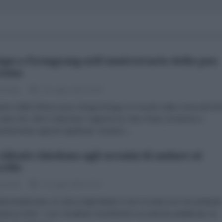
igu a Pyongyang nell'anniversario della pax
eana
le Note
28 Luglio 2023 15:40
nistro della Difesa russo Sergej Shoigu si è recato nella Corea del No
sita che, oltre a rilanciare i rapporti tra i due Paesi, ha diversi e
entemente opposti significati. Iniziamo...
 Alleati chiedono agli ucraini di andare al
ello
le Note
26 Luglio 2023 17:07
amentalmente, la critica degli Alleati è che l’Ucraina non sta andand
tanza forte”. Così Jonathan Grotefendt in un articolo pubblicato su