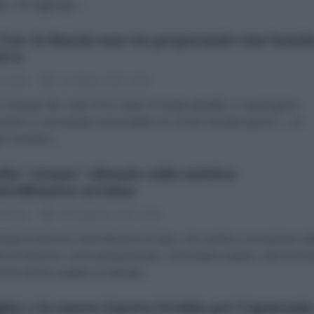
ar, che aggiunge:...
 Usa: la Russia non sta preparando una bomb
rca
le Note
28 Ottobre 2022 15:06
 nota per dar conto di un cenno di stretta attualità. In questi giorni
enzione è concentrata sul possibile uso di una “bomba sporca” – un
no nucleare...
llo "strano" silenzio sulla mistica
troffensiva ucraina
le Note
06 Settembre 2022 12:00
ziata la famosa controffensiva ucraina, che sembra concentrarsi nel
ne di Kherson, come preannunciato. Un’iniziativa audace, dal mome
nche diversi analisti occidentali...
glitz e la nuova Guerra Fredda per l'egemonia