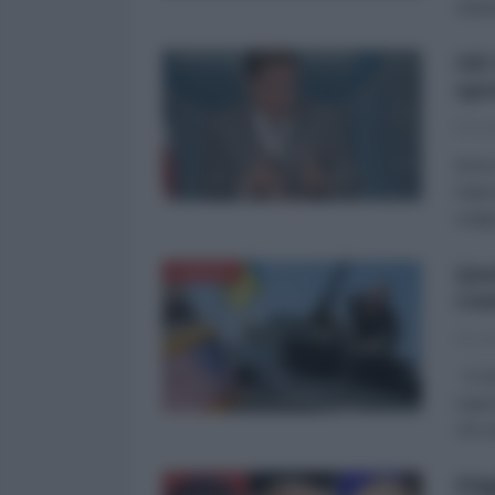
Antiw
Gli
spo
Picco
Breve
l’att
ordig
Que
EUROPA
con
Picco
È ini
regio
che a
Sti