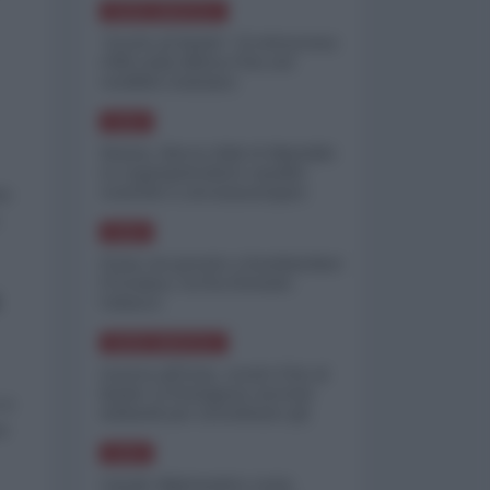
NORD-AMERICA
"Scorte al limite": il retroscena
CNN sulla difesa USA nel
conflitto iraniano
ASIA
Yemen, blocco Bab el-Mandab:
Le superpetroliere saudite
costrette a circumnavigare
no
l'Africa
ASIA
l'Iran era pronto a bombardare
l'Ucraina, cos'ha fermato
l'attacco
NORD-AMERICA
Guerra all'Iran, scorte USA al
limite: il Pentagono investe
 a
miliardi per ricostituire gli
a
arsenali
ASIA
Canale diplomatico resta