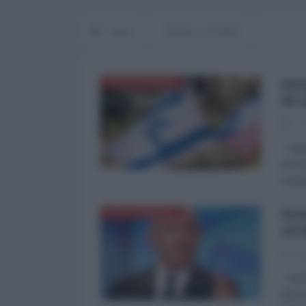
Home
WORLD AFFAIRS
Isr
MEDITERRANEO
di 
29
Il go
accor
soste
Net
MEDITERRANEO
sic
La Re
Il pr
disco