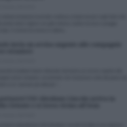
 Gennaio 2026 09:00
iolenta tempesta invernale continua a imperversare sugli Stati Uniti,
izzando intere regioni con gelo intenso, bufere di neve e pioggia
ciata. Il ciclone ha messo in allerta...
aele invia un avviso urgente alle compagnie
ee straniere
 Gennaio 2026 09:00
torità israeliane hanno diramato domenica un avviso urgente alle
gnie aeree straniere, avvertendo che l'aviazione civile del paese st
ndo in un "periodo più delicato"...
portaerei USS Abraham Lincoln arriva in
io Oriente e si trova vicino all'Iran
 Gennaio 2026 08:00
rtaerei statunitense USS Abraham Lincoln ha fatto il suo ingresso