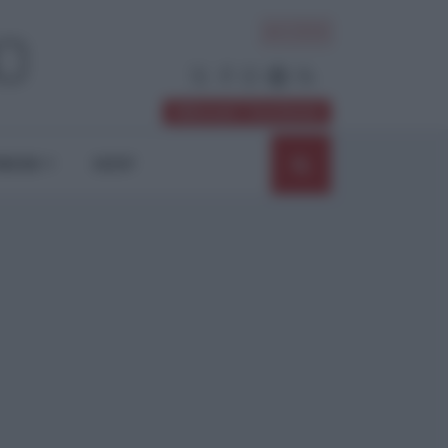
ACCEDI
Abbonati / Sostienici
NIONI
SHOP