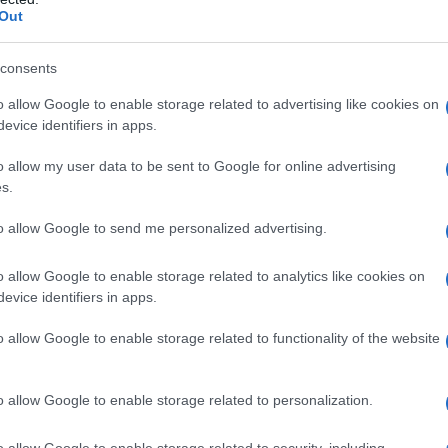
Out
, è...
consents
 avverte: “conseguenze devastanti”
l’impunità dell’ICE negli USA
o allow Google to enable storage related to advertising like cookies on
evice identifiers in apps.
dazione de l'AntiDiplomatico
27 Gennaio 2026 12:30
o allow my user data to be sent to Google for online advertising
la morte di Alex Pretti, avvenuta questo sabato, e di Renée Good,
s.
uta il 7 gennaio scorso , rispettivamente per mano degli ufficiali
Immigration and Customs...
to allow Google to send me personalized advertising.
 USA rivelano l'obiettivo del dispiegamento
o allow Google to enable storage related to analytics like cookies on
la portaerei USS Abraham Lincoln in Medio
evice identifiers in apps.
ente
o allow Google to enable storage related to functionality of the website
dazione de l'AntiDiplomatico
27 Gennaio 2026 12:30
mando centrale degli Stati Uniti (Centcom) ha confermato lunedì di
o allow Google to enable storage related to personalization.
schierato la portaerei USS Abraham Lincoln, insieme al suo gruppo
acco, in Medio Oriente. "I...
o allow Google to enable storage related to security, including