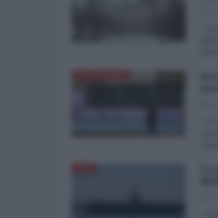
26
Una v
paral
ghiac
Isr
MEDITERRANEO
aer
26
Le au
compa
entra
La 
ASIA
Med
26
La po