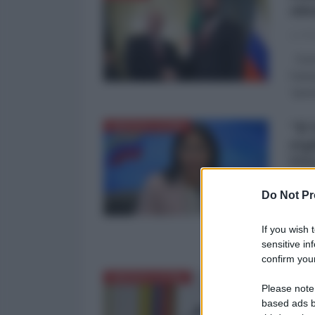
sil
La Re
Il pr
l’aut
"peri
"Il
AMERICA LATINA
rep
US
La Re
Do Not Pr
La pr
forza
If you wish 
gover
sensitive in
confirm your
Rif
AMERICA LATINA
Please note
Con
based ads b