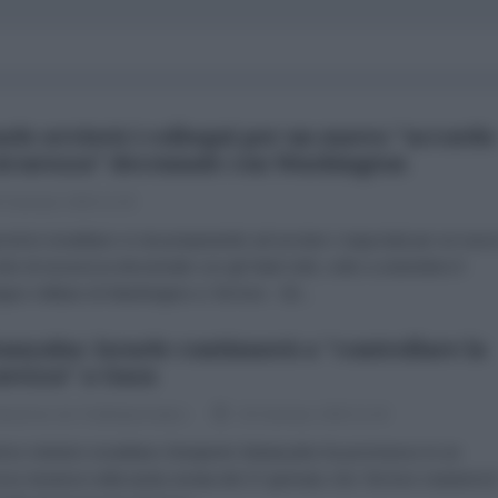
aele avvierà i colloqui per un nuovo "accordo
sicurezza" decennale con Washington
 Gennaio 2026 11:30
verno israeliano si sta preparando ad avviare i negoziati per un nuo
do di sicurezza decennale con gli Stati Uniti, volto a estendere il
gno militare di Washington a Tel Aviv. Gil...
anyahu: Israele continuerà a "controllare la
urezza" a Gaza
dazione de l'AntiDiplomatico
29 Gennaio 2026 11:30
imo ministro israeliano Benjamin Netanyahu ha promesso in un
rso tenutosi nella tarda serata del 27 gennaio che Tel Aviv manterrà i