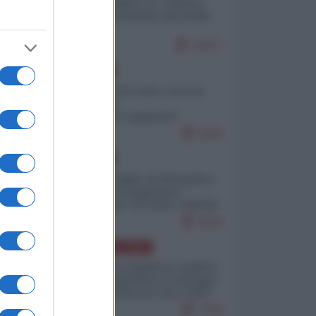
Quali sarebbero le “vittorie
ucraine” decantate dai media
italici?
10017
EUROPA
Invasione di Ceuta: cosa sta
accadendo
nell'enclave spagnola?
9206
EUROPA
Quando il figlio di Netanyahu
incitava "l'occupazione
musulmana" di Ceuta e Melilla
8436
AMERICA LATINA
Dalla Convertibilità al "grillete
fiscal": l'Argentina si consegna
ai mercati (ancora una volta)
7756