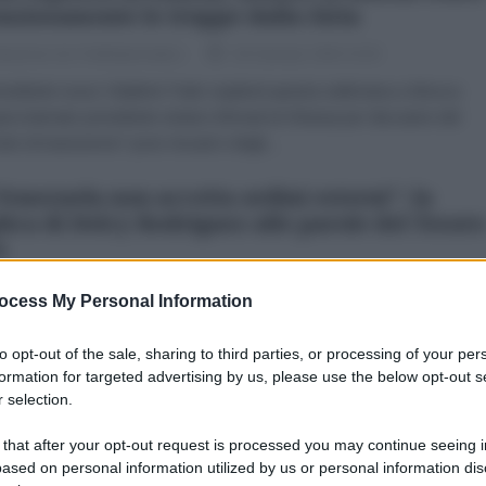
enziosamente le truppe dalla Siria
dazione de l'AntiDiplomatico
28 Gennaio 2026 10:30
esidente russo Vladimir Putin ospiterà questa settimana a Mosca
oproclamato presidente siriano Ahmad al-Sharaa per discutere del
odo di transizione" post-Assad e degli...
 Venezuela non accetta ordini esterni": la
lica di Delcy Rodríguez alle parole del Tesoro
A
dazione de l'AntiDiplomatico
27 Gennaio 2026 19:10
ocess My Personal Information
esidente venezuelana incaricata, Delcy Rodríguez, ha respinto con
 qualsiasi ipotesi di ingerenza statunitense, affermando che il suo
to opt-out of the sale, sharing to third parties, or processing of your per
no "non accetta ordini da nessun fattore esterno"...
formation for targeted advertising by us, please use the below opt-out s
 selection.
orma idrocarburi in Venezuela: si punta sui
 that after your opt-out request is processed you may continue seeing i
tratti di Partecipazione Produttiva
ased on personal information utilized by us or personal information dis