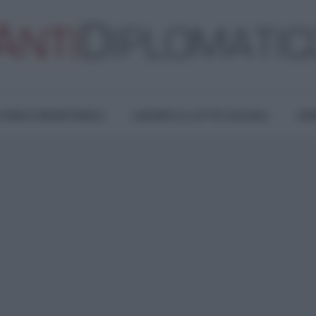
TURA E RESISTENZA
LAVORO E LOTTE SOCIALI
OPI