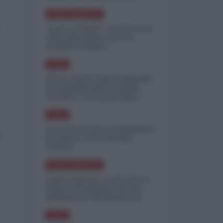
minimizzare le perdite
NORD-AMERICA
"Scorte al limite": il retroscena
CNN sulla difesa USA nel
conflitto iraniano
ASIA
Yemen, blocco Bab el-Mandab:
Le superpetroliere saudite
costrette a circumnavigare
l'Africa
ASIA
l'Iran era pronto a bombardare
a
l'Ucraina, cos'ha fermato
l'attacco
NORD-AMERICA
Guerra all'Iran, scorte USA al
limite: il Pentagono investe
miliardi per ricostituire gli
arsenali
ASIA