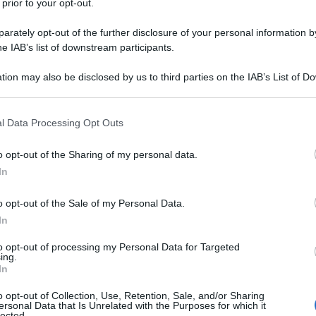
 prior to your opt-out.
dazione de l'AntiDiplomatico
27 Gennaio 2026 18:40
esidente dell'Assemblea Nazionale Venezuelana, Jorge Rodríguez,
rately opt-out of the further disclosure of your personal information by
venendo durante la Consultazione Pubblica Nazionale sul progetto di
he IAB’s list of downstream participants.
ma parziale della Legge Organica sugli Idrocarburi,...
tion may also be disclosed by us to third parties on the IAB’s List of 
 that may further disclose it to other third parties.
a denuncia la guerra economica degli USA e 
 doppia morale
 that this website/app uses one or more Google services and may gath
l Data Processing Opt Outs
including but not limited to your visit or usage behaviour. You may click 
dazione de l'AntiDiplomatico
27 Gennaio 2026 18:29
 to Google and its third-party tags to use your data for below specifi
o opt-out of the Sharing of my personal data.
ogle consent section.
nistro degli Esteri cubano, Bruno Rodríguez, ha condannato il doppio
In
ard degli Stati Uniti, denunciando la contraddizione tra la difesa retor
 "libera impresa" e le azioni concrete...
o opt-out of the Sale of my Personal Data.
In
aele sgombera terreni nel nord di Gaza per gl
ediamenti
to opt-out of processing my Personal Data for Targeted
ing.
In
dazione de l'AntiDiplomatico
27 Gennaio 2026 12:30
o opt-out of Collection, Use, Retention, Sale, and/or Sharing
 articolo pubblicato lunedì dall'emittente qatariota Al Jazeera, basato
ersonal Data that Is Unrelated with the Purposes for which it
lected.
nalisi delle immagini satellitari effettuata dalla sua unità di indagini digit