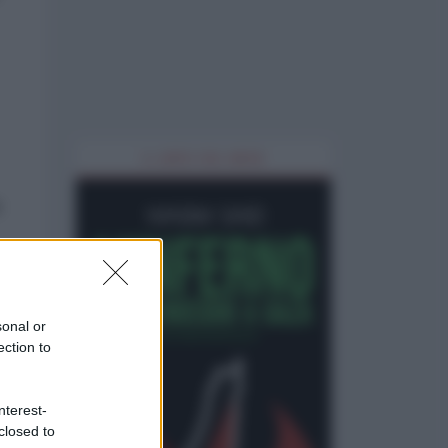
IL LIBRO DEL MESE
sonal or
ection to
nterest-
closed to