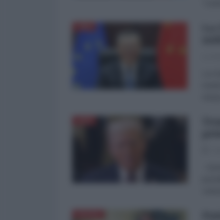
"cont
La 
CINA
mil
La Re
La Ci
mentr
minac
Tru
ASIA
pri
28
Il pr
porre
venis
Put
RUSSIA