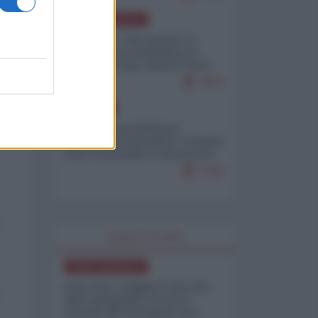
i
NORD-AMERICA
Il "mistero" dei numeri: il
governo Usa minimizza le
vittime in Iran, mentre fonti
interne...
7673
il
EUROPA
Mosca: le esercitazioni
nucleari di Germania e Francia
sono il preludio a una guerra
contro la Russia
7332
WORLD AFFAIRS
NORD-AMERICA
Iran-USA, scoppia il caso dei
dati manipolati: il nuovo
metodo del Pentagono per