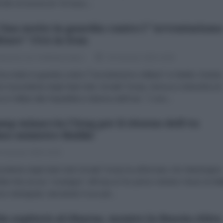
rollo di sicurezza" di Gaza,...
Cina mette in guardia contro l'"avventurism
itare" USA in Iran
dazione de l'AntiDiplomatico
28 Gennaio 2026 19:06
na mette in guardia contro l'"avventurismo militare" in Medio Oriente
e il presidente degli Stati Uniti, Donald Trump, rinnova e intensifica le
ce militari alla Repubblica Islamica dell'Iran. "L'uso...
mp minaccia l'Iraq per il ritorno dell'ex
mo ministro Maliki
 Gennaio 2026 10:30
esidente degli Stati Uniti Donald Trump ha affermato che Washington
bbe fine al suo "sostegno" all'Iraq se l'ex primo ministro Nouri al-Mal
se reintegrato, lanciando il suo più...
in ospiterà al-Sharaa, mentre la Russia ritira