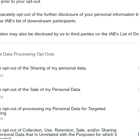
 prior to your opt-out.
 Zakharova, portavoce del Ministero degli Esteri russo, ha risposto
ronia alle recenti dichiarazioni del segretario generale della NATO, M
rately opt-out of the further disclosure of your personal information by
, il quale aveva ammesso: "È...
he IAB’s list of downstream participants.
tion may also be disclosed by us to third parties on the IAB’s List of 
mp potrebbe "abbandonare il dossier
 that may further disclose it to other third parties.
aino" nelle prossime settimane — The Atlant
 that this website/app uses one or more Google services and may gath
l Data Processing Opt Outs
 Febbraio 2026 10:00
including but not limited to your visit or usage behaviour. You may click 
 to Google and its third-party tags to use your data for below specifi
esidente degli Stati Uniti Donald Trump potrebbe interrompere la
o opt-out of the Sharing of my personal data.
ogle consent section.
cipazione americana agli sforzi di risoluzione del conflitto in Ucraina 
In
 prossime settimane, in vista...
o opt-out of the Sale of my Personal Data.
 Stati Uniti abbandonano una base militare
In
ave in Siria
to opt-out of processing my Personal Data for Targeted
ing.
 Febbraio 2026 10:00
In
rze armate siriane hanno preso il controllo della base di Al-Tanf, nel
o opt-out of Collection, Use, Retention, Sale, and/or Sharing
t della Siria, in seguito al ritiro delle truppe statunitensi.
ersonal Data that Is Unrelated with the Purposes for which it
lected.
icendamento, concordato con Washington, è...