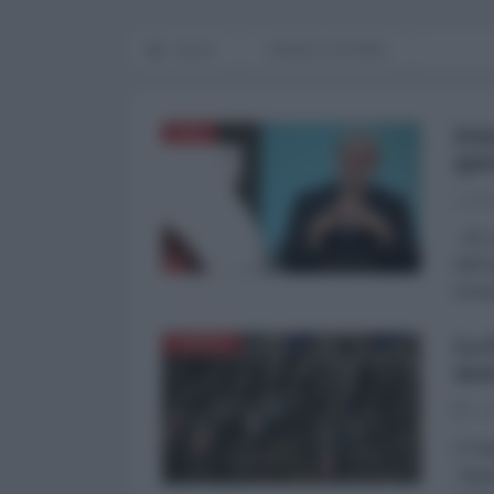
Home
WORLD AFFAIRS
Ira
ASIA
que
La Re
Ali L
dell'I
esclu
La 
EUROPA
mer
14
Il Pa
"depe