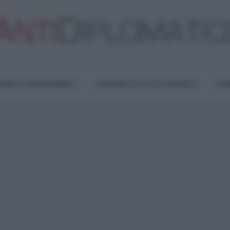
TURA E RESISTENZA
LAVORO E LOTTE SOCIALI
OPI