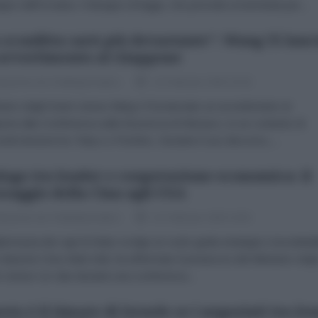
gno dell'Ucraina. Il disegno di legge, che prevede un'amnistia per...
 sconfitta sarà più devastante": Wang Yi lanc
avvertimento al Giappone
dazione de l'AntiDiplomatico
14 Febbraio 2026 15:30
nistro degli Esteri cinese Wang Yi ha lanciato un avvertimento al
one alla Conferenza sulla Sicurezza di Monaco, in un contesto di
enti tensioni tra Tokyo e Pechino. Durante il suo discorso,...
logo tra leader e cooperazione economica: il
saggio della Cina agli USA
dazione de l'AntiDiplomatico
13 Febbraio 2026 16:52
plomazia dei capi di Stato svolge un ruolo guida strategico insostituib
 relazioni Cina-Stati Uniti, ha affermato il portavoce del Ministero degl
i cinese Lin Jian durante una conferenza...
sto è il timore di Israele se i negoziati tra Ir