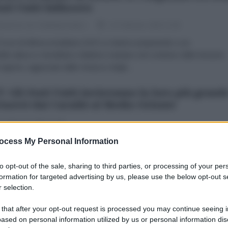
tati Uniti fallissero
dazione de l'AntiDiplomatico
13 Febbraio 2026 12:00
rze di difesa israeliane (IDF) si stanno preparando a un
bile attacco missilistico balistico iraniano nel contesto delle tensioni
 regione, aggravate dalle minacce degli...
: Gli Stati Uniti invieranno la loro più grand
taerei dai Caraibi al Medio Oriente
 Febbraio 2026 12:00
do quattro funzionari statunitensi citati dal New York Times, la
ocess My Personal Information
erei statunitense USS Gerald R. Ford e le sue navi di scorta schierat
araibi saranno inviate in Medio...
to opt-out of the sale, sharing to third parties, or processing of your per
formation for targeted advertising by us, please use the below opt-out s
ia Zakharova suggerisce di quale sindrome
 selection.
rebbe soffrire Rutte
 that after your opt-out request is processed you may continue seeing i
ased on personal information utilized by us or personal information dis
 Febbraio 2026 11:00