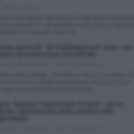
 Febbraio 2026 09:00
rtavoce del Ministero degli Esteri russo Maria Zakharova ha rispos
a nuova intervista a RT alle domande in merito al fatto se la diplomaz
passando in secondo piano sulla scena...
"piano generale" di Washington per Gaza: una
plice presentazione PowerPoint
dazione de l'AntiDiplomatico
11 Febbraio 2026 11:30
amo un piano generale... Non esiste un Piano B", ha osservato Ja
er il mese scorso, durante una presentazione del Board of Peace
 sulla ricostruzione di Gaza al World Economic...
aele "impone l'annessione di fatto" con un
icale cambiamento della politica sulla
giordania
dazione de l'AntiDiplomatico
11 Febbraio 2026 11:30