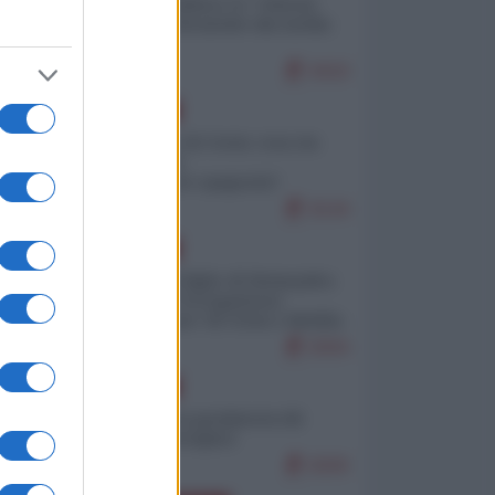
Quali sarebbero le “vittorie
ucraine” decantate dai media
italici?
9419
EUROPA
Invasione di Ceuta: cosa sta
accadendo
nell'enclave spagnola?
9144
EUROPA
Quando il figlio di Netanyahu
incitava "l'occupazione
musulmana" di Ceuta e Melilla
8304
EUROPA
Geopolitica predatoria (di
Marco Travaglio)
8200