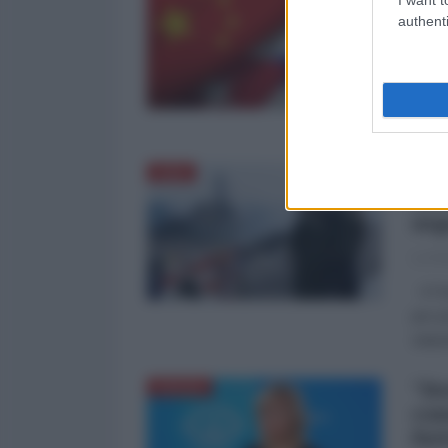
all
authenti
La Re
La Ci
grave
impos
WSJ
ASIA
sec
neg
La Re
Il Pe
per p
statu
"Do
RUSSIA
com
for