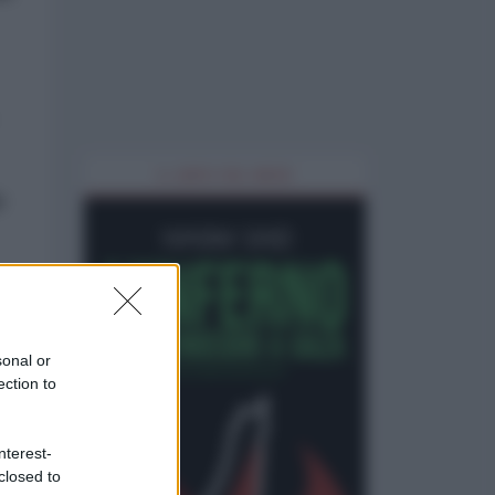
IL LIBRO DEL MESE
e
e
sonal or
ection to
nterest-
closed to