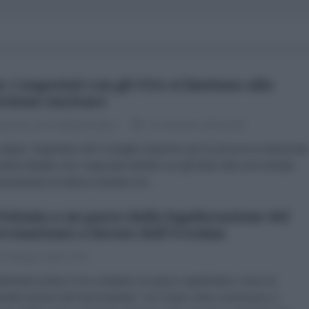
n: i negoziati con gli USA si limitano alla
stione nucleare
dazione de l'AntiDiplomatico
16 Febbraio 2026 09:00
arijani, Segretario del Consiglio Supremo per la Sicurezza Nazionale
ranha ribadito che i negoziati indiretti con gli Stati Uniti sono limitati
sivamente al settore nucleare ed...
Polonia a un passo dalla legalizzazione del
cenarismo a favore dell'Ucraina
 Febbraio 2026 17:00
rlamento polacco ha compiuto un passo significativo verso la
nalizzazione del mercenariato" se il reato viene commesso a