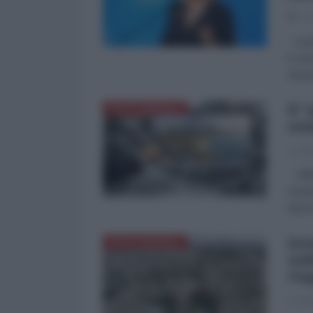
12
La po
in un
stia 
Il 
MEDITERRANEO
sem
La Re
"Abbi
Kushn
(BoP)
Isr
MEDITERRANEO
rad
Cis
La Re