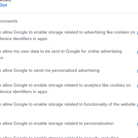
Out
Russia sta preparando una prossima
consents
dizione di petrolio a Cuba
o allow Google to enable storage related to advertising like cookies on
 Febbraio 2026 09:30
evice identifiers in apps.
ssia sta preparando un'imminente spedizione di petrolio e prodotti
o allow my user data to be sent to Google for online advertising
liferi a Cuba come aiuti umanitari, nel contesto dell'inasprimento del
s.
o statunitense sull'isola, che dura da oltre...
to allow Google to send me personalized advertising.
seth: "Gli Stati Uniti stanno applicando il
ollario di Trump alla dottrina Monroe"
o allow Google to enable storage related to analytics like cookies on
evice identifiers in apps.
dazione de l'AntiDiplomatico
12 Febbraio 2026 09:00
ledì il Segretario alla Guerra degli Stati Uniti, Pete Hegseth, ha
o allow Google to enable storage related to functionality of the website
ato i capi della difesa e i comandanti militari di 34 paesi dell'emisfero
ntale a "unirsi...
o allow Google to enable storage related to personalization.
Cina promette sostegno a Cuba di fronte
o allow Google to enable storage related to security, including