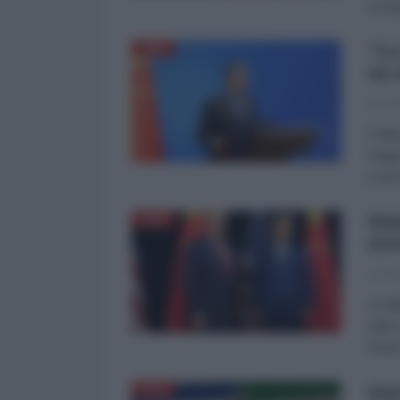
soste
"La
CINA
un 
La Re
Il Mi
Giapp
cresc
Dia
CINA
mes
La Re
La di
nelle
Ester
Que
ASIA