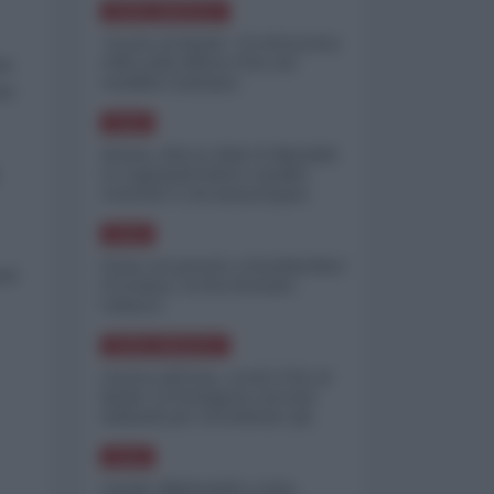
NORD-AMERICA
"Scorte al limite": il retroscena
CNN sulla difesa USA nel
to
conflitto iraniano
ia
ASIA
Yemen, blocco Bab el-Mandab:
Le superpetroliere saudite
costrette a circumnavigare
l'Africa
ASIA
l'Iran era pronto a bombardare
red
l'Ucraina, cos'ha fermato
l'attacco
NORD-AMERICA
Guerra all'Iran, scorte USA al
limite: il Pentagono investe
miliardi per ricostituire gli
arsenali
ASIA
Canale diplomatico resta