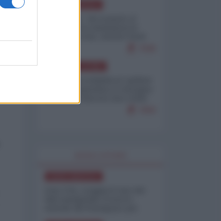
NORD-AMERICA
Il "mistero" dei numeri: il
governo Usa minimizza le
vittime in Iran, mentre fonti
interne...
7646
AMERICA LATINA
Dalla Convertibilità al "grillete
fiscal": l'Argentina si consegna
ai mercati (ancora una volta)
7600
WORLD AFFAIRS
NORD-AMERICA
Iran-USA, scoppia il caso dei
dati manipolati: il nuovo
metodo del Pentagono per
minimizzare le perdite