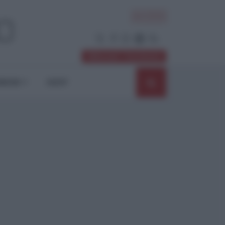
ACCEDI
Abbonati / Sostienici
NIONI
SHOP