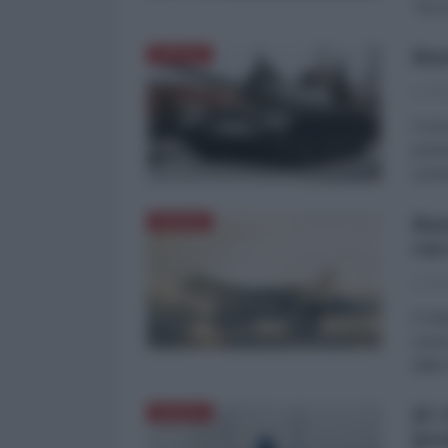
"dozzi
Rus
DIFESA
La Re
Conos
poten
sembr
Rus
DIFESA
cac
La Re
A seg
causa
dalla
JF-
DIFESA
pro