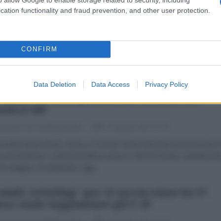
ciatorpediniere NATO. La Russia rivela
cation functionality and fraud prevention, and other user protection.
vi dettagli
dazione de l'AntiDiplomatico
12 Agosto 2021 13:11
CONFIRM
fesa russa rivela maggiori dettagli sull'incidente con il
atorpediniere britannico nel Mar Nero e svela di aver sganciato bom
o alla nave. Il 23 giugno scorso, un cacciatorpediniere britannico...
Data Deletion
Data Access
Privacy Policy
Russia lancia la produzione in serie dei
sili S-500
dazione de l'AntiDiplomatico
11 Agosto 2021 17:33
cietà russe Almaz-Antey e Concern hanno lanciato la produzione d
 di missili per i sistemi di difesa aerea S-500 Prometey, attualmente
di sviluppo, ha dichiarato oggi...
ande restyling" per il caccia russo Su-57.
ca vuole soppiantare gli F-35