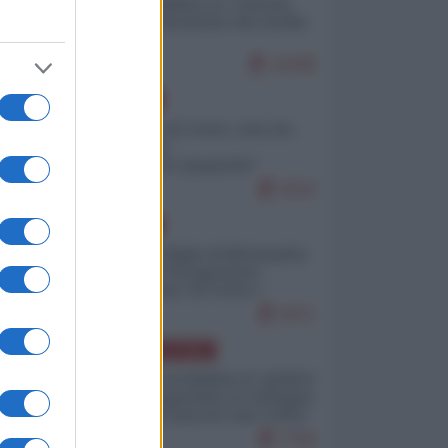
Quali sarebbero le “vittorie
ucraine” decantate dai media
italici?
10188
EUROPA
Invasione di Ceuta: cosa sta
n
accadendo
nell'enclave spagnola?
ù
9210
EUROPA
Quando il figlio di Netanyahu
incitava "l'occupazione
musulmana" di Ceuta e
Melilla
8471
a
AMERICA LATINA
oni
Dalla Convertibilità al "grillete
fiscal": l'Argentina si consegna
ai mercati (ancora una volta)
7794