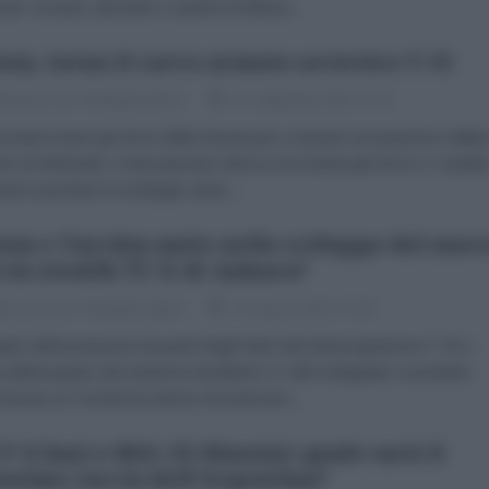
ne" di aerei, elicotteri e sistemi di difesa...
sia, torna il carro armato sovietico T-55
dazione de l'AntiDiplomatico
01 Settembre 2021 17:03
ciamo bene gli sforzi della Russia per costruire un’aviazione militar
te ed efficiente. A tal proposito Mosca non lesina gli sforzi e i risultat
ano premiare la strategia, tanto...
sia e Turchia unite nello sviluppo del nuov
cia stealth TF-X di Ankara?
dazione de l'AntiDiplomatico
31 Agosto 2021 13:46
uito dell’esclusione da parte degli Stati Uniti dal programma F-35 a
 dell’acquisto del sistema missilistico S-400 sviluppato e prodotto
 Russia, la Turchia ha deciso di avanzare...
17 (Cina) o MiG-35 (Russia): quale sarà il
ssimo caccia dell'Argentina?