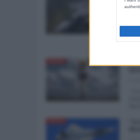
cac
authenti
nuo
La Re
La di
cacci
vicin
La 
DIFESA
mis
La Re
Le so
massa
fase 
"Gr
DIFESA
Mos