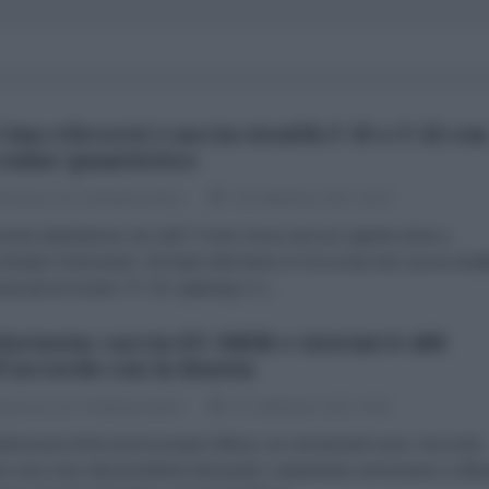
Cina rileverà i caccia stealth F-35 e F-22 con
radar quantistico
dazione de l'AntiDiplomatico
05 Settembre 2021 18:15
nia statunitense nei cieli? Posto fosse ancora vigente inizia a
chiolare fortemente. Gli Stati Uniti hanno in forza due dei caccia steal
vanzati al mondo: l'F-35 Lightning II e...
lorussia: caccia SU-30SM e sistemi S-400
l'accordo con la Russia
dazione de l'AntiDiplomatico
02 Settembre 2021 18:52
elorussia rinforzerà le proprie difese con armamenti russi. Secondo
o reso noto dal presidente Alexander Lukashenko arriveranno a Min