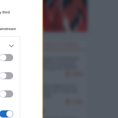
 third
Downstream
er and store
I PIÙ LETTI DELLA SETTIMANA
ci
to grant or
ed purposes
57
Restare umani: la forma più
alta di ribellione al mondo
distopico di oggi (di Alberto
Bradanini)
20588
Ceuta: perché il Marocco fa
con noi quello che vuole (di
Alberto Negri)
12466
EUROPA