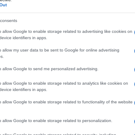
Out
Giappone sta sviluppando un caccia
vincibile" (F-3 o F-X) che unisce le capacità
consents
l'F-22 e dell'F-35
o allow Google to enable storage related to advertising like cookies on
dazione de l'AntiDiplomatico
14 Agosto 2021 18:11
evice identifiers in apps.
appone è uno dei maggiori acquirenti di caccia stealth Lockheed Marti
o allow my user data to be sent to Google for online advertising
Lightning II. Tuttavia, il jet da combattimento considerato come il "pi
s.
ato" del mondo presenta diverse...
to allow Google to send me personalized advertising.
rcitazione militare congiunta segna
game indissolubile" tra Russia e Cina
o allow Google to enable storage related to analytics like cookies on
evice identifiers in apps.
dazione de l'AntiDiplomatico
13 Agosto 2021 17:22
rcitazione militare congiunta della Russia con la Cina, la prima volt
o allow Google to enable storage related to functionality of the website
 militari di entrambe le nazioni hanno partecipato insieme a esercitazi
tive e strategiche, è stata...
o allow Google to enable storage related to personalization.
acco del bombardiere Su-24 al
o allow Google to enable storage related to security, including