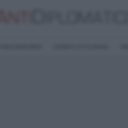
TURA E RESISTENZA
LAVORO E LOTTE SOCIALI
OPI