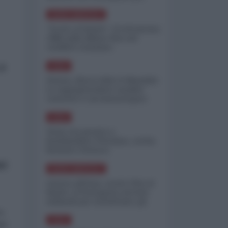
minimizzare le perdite
NORD-AMERICA
"Scorte al limite": il retroscena
CNN sulla difesa USA nel
conflitto iraniano
 è
ASIA
Yemen, blocco Bab el-Mandab:
Le superpetroliere saudite
costrette a circumnavigare
l'Africa
ASIA
l'Iran era pronto a
bombardare l'Ucraina, cos'ha
fermato l'attacco
mi
NORD-AMERICA
Guerra all'Iran, scorte USA al
limite: il Pentagono investe
miliardi per ricostituire gli
arsenali
o,
ASIA
ato