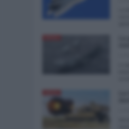
La Re
La sf
cacci
apert
La 
DIFESA
sta
La Re
In In
brita
avvis
La 
DIFESA
ins
La Re
Nel t
l’amm