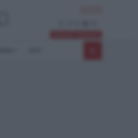
ACCEDI
Abbonati / Sostienici
NIONI
SHOP