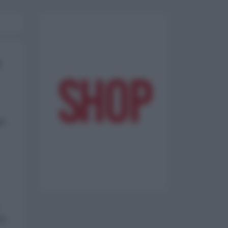
th
sk