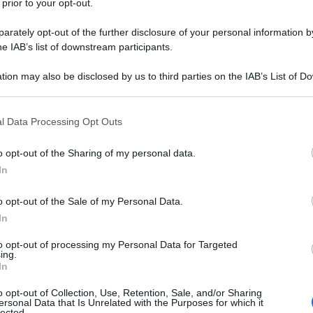
 prior to your opt-out.
na e competitiva aviazione militare. Il fiore all’occhiello
aeronautica militare di Mosca, il caccia stealth...
rately opt-out of the further disclosure of your personal information by
he IAB’s list of downstream participants.
57 e J-20: nuovi caccia stealth con "super
tion may also be disclosed by us to third parties on the IAB’s List of 
acità" per Russia e Cina
 that may further disclose it to other third parties.
dazione de l'AntiDiplomatico
20 Agosto 2021 15:02
 that this website/app uses one or more Google services and may gath
l Data Processing Opt Outs
 corsa per sviluppare il caccia di ultima generazione più potente non 
including but not limited to your visit or usage behaviour. You may click 
 to Google and its third-party tags to use your data for below specifi
solamente i paesi occidentali. Gli aerei militari di Russia e Cina, Su-
o opt-out of the Sharing of my personal data.
ogle consent section.
0, gareggiano alla pari con la prospettiva...
In
eo militare afghano abbattuto dopo aver
o opt-out of the Sale of my Personal Data.
legalmente" sconfinato in Uzbekistan
In
dazione de l'AntiDiplomatico
16 Agosto 2021 17:59
to opt-out of processing my Personal Data for Targeted
ing.
reo militare afghano si è schiantato in Uzbekistan, ha reso noto il
In
tero della Difesa del paese dell'Asia centrale. "L'aereo militare ha
o opt-out of Collection, Use, Retention, Sale, and/or Sharing
versato illegalmente il confine dell'Uzbekistan....
ersonal Data that Is Unrelated with the Purposes for which it
lected.