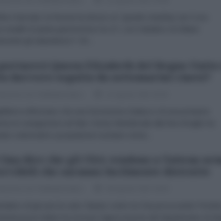
dazione de l'AntiDiplomatico
11 Agosto 2021 15:08
ida è lanciata: la Russia ha deciso un “grande restyling” per il suo
a stealth di quinta generazione Su-57, con l’obiettivo di sfidare
amente gli statunitensi F-35...
portaerei Queen Elizabeth del Regno Unito
ta davvero seguita da sottomarini cinesi?
dazione de l'AntiDiplomatico
11 Agosto 2021 02:02
ghilterra affermano che una formazione d’attacco di una portaerei
nnica in navigazione nel Mar Cinese Meridionale alla fine di luglio ha
tato sottomarini a propulsione nucleare cinesi...
Cina dice che gli USA vendono a Taiwan ar
ervibili che saranno facilmente distrutte
dazione de l'AntiDiplomatico
08 Agosto 2021 18:20
entativo di giocare la carta Taiwan contro la Cina provocando Pechin
inistrazione Biden ha ricevuto l'approvazione del Dipartimento di St