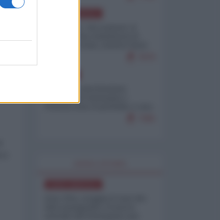
NORD-AMERICA
Il "mistero" dei numeri: il
governo Usa minimizza le
vittime in Iran, mentre fonti
interne...
7679
be
EUROPA
Mosca: le esercitazioni
nucleari di Germania e
Francia sono il preludio a una
guerra contro la Russia
7365
i
 in
WORLD AFFAIRS
NORD-AMERICA
Iran-USA, scoppia il caso dei
dati manipolati: il nuovo
metodo del Pentagono per