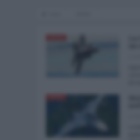
Home
DIFESA
La 
DIFESA
un 
La Re
Egemo
scric
più a
Bie
DIFESA
nel
La Re
La Bi
quant