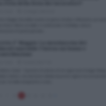
a resta della festa dei lavoratori?
co Giusti
01 Maggio 2026 07:00
imo Maggio dovrebbe essere un giorno di lotta e riflessione, poi anc
a festa e libera socialità, il condizionale è d'obbligo vista la
erazione di questa giornata...
reto 1° Maggio: La messinscena dei
dacati nasconde l'intesa sui bonus e
ontribuzione
co Giusti
30 Aprile 2026 17:00
derico Giusti Il governo ha deciso di non approvare la legge deleg
alario minimo, una decisione dettata da poche ragioni ma sicurament
e per chi della navigazione a vista...
6
7
8
9
10
11
12
13