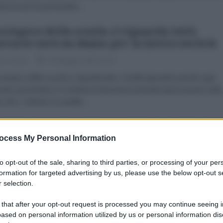
nia Ascari ha presentato...
sciopero della scuola ci riguarda tutti,
orarlo sarà un danno per la intera società
co Giusti
06 Maggio 2026 16:30
iopero della scuola ci riguarda tutti, è inutile ignorarlo perchè ogni
vento governativo in materia di istruzione presenta ripercussioni sulla
a vita, o almeno su quella...
batella: enoteca danneggiata alla vigilia
la presentazione sul libro “La Brigata
ocess My Personal Information
aica”
to opt-out of the sale, sharing to third parties, or processing of your per
 Maggio 2026 16:00
formation for targeted advertising by us, please use the below opt-out s
 selection.
ancesco Fustaneo Un nuovo episodio di intimidazione colpisce il
 del quartiere Garbatella a Roma . Nella notte ignoti hanno
 that after your opt-out request is processed you may continue seeing i
esso la serratura dell’enoteca Cantina...
ased on personal information utilized by us or personal information dis