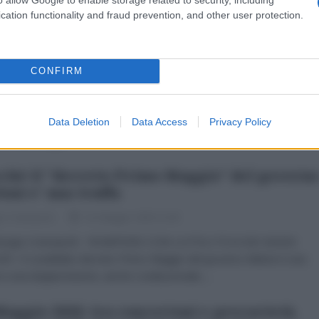
ciale e su quali impatti avrà...
cation functionality and fraud prevention, and other user protection.
tro la 'Legge Truffa' 2.0: perché la riforma
oni violerebbe l'Articolo 92
CONFIRM
 Maggio 2026 12:00
chele Blanco La sconfitta del referendum è una sconfitta storica d
Data Deletion
Data Access
Privacy Policy
 “riformismo istituzionale”, che ha caratterizzato la vita politica del
o Paese degli...
ché il "decreto Primo Maggio" del govern
oni e' una truffa
io Cremaschi
01 Maggio 2026 11:00
iorgio Cremaschi ROMPERE CON LA POLITICA DEI BASSI
I Il cosiddetto decreto Primo Maggio del governo Meloni è una
a e una doppia lesione, anche costituzionale,...
Maggio 2026: tra concertoni e precarietà,