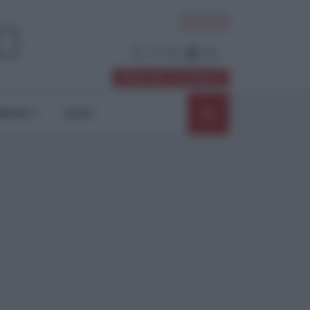
ACCEDI
Abbonati / Sostienici
NIONI
SHOP