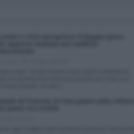
 armi e crisi energetica: il doppio gioco
le imprese italiane nel conflitto
iorientale
co Giusti
09 Maggio 2026 09:00
derico Giusti Sul finire di Aprile il Centro Studi di Confindustria ha
ato una nota intrisa di profonda preoccupazione per le future sorti
economia nazionale. Una veloce...
nnale di Venezia, la Cina punta sulla cultur
e ponte tra civiltà
 Maggio 2026 19:11
urato oggi il Padiglione della Cina alla 61a Esposizione Internaziona