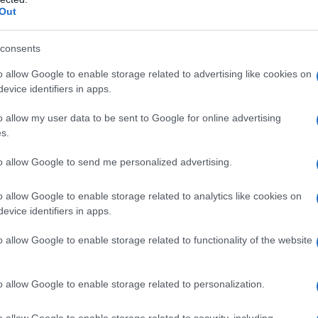
Out
ntili, F. Giusti – Centro Studi Politico-Sindacale Questo Governo è
o produrre leggi ben poco prescrittive per i datori di lavoro ma che, al
consents
mpo, proprio in virtù...
o allow Google to enable storage related to advertising like cookies on
bs senza civitas": come il turismo di massa
evice identifiers in apps.
trasformato i residenti in ingombri
o allow my user data to be sent to Google for online advertising
ssen
04 Maggio 2026 07:00
s.
o Essen Mentre le aree industriali si svuotano e il paesaggio uma
to allow Google to send me personalized advertising.
ta rarefatto, figure isolate attraversano spazi sovradimensionati. I pu
ientamento sono in rovina...
o allow Google to enable storage related to analytics like cookies on
evice identifiers in apps.
e Lavoro: perché nel 2026 anche i colletti
nchi rischiano il posto
o allow Google to enable storage related to functionality of the website
co Giusti
02 Maggio 2026 14:30
o allow Google to enable storage related to personalization.
derico Giusti In occasione del primo Maggio, nel corso di un dibatt
osi a Volterra, alcuni relatori si sono soffermati sulla intelligenza
o allow Google to enable storage related to security, including