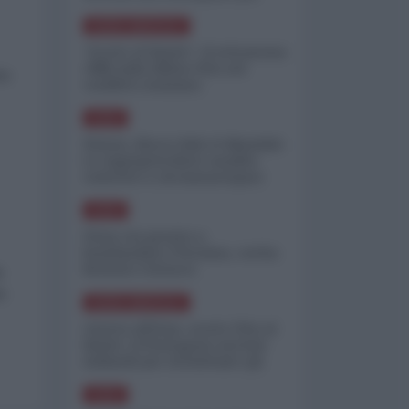
minimizzare le perdite
NORD-AMERICA
"Scorte al limite": il retroscena
CNN sulla difesa USA nel
he
conflitto iraniano
ASIA
Yemen, blocco Bab el-Mandab:
Le superpetroliere saudite
costrette a circumnavigare
l'Africa
ASIA
l'Iran era pronto a
bombardare l'Ucraina, cos'ha
fermato l'attacco
a
e
NORD-AMERICA
Guerra all'Iran, scorte USA al
limite: il Pentagono investe
miliardi per ricostituire gli
arsenali
ASIA