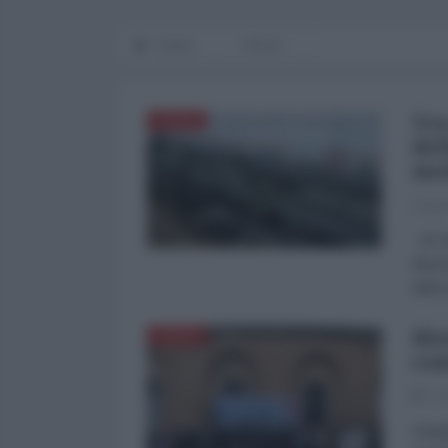
Home
ITALIA
Tra
ITALIA
del
med
Federi
di Fe
diram
dell'
Bie
ITALIA
com
08
Inaug