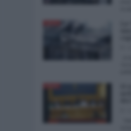
d'Art
di sa
La 
ITALIA
una
cap
08
di Gi
Tecno
pubbl
Il 
ITALIA
nel
dei
06
“Made
energ