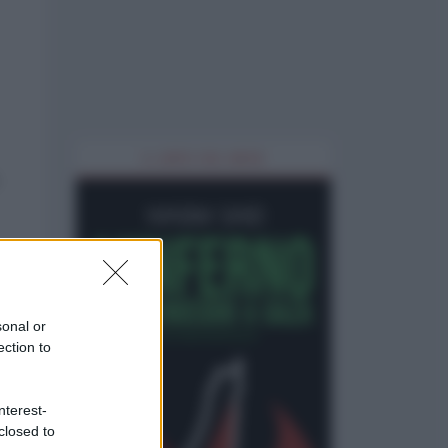
IL LIBRO DEL MESE
sonal or
ection to
nterest-
closed to