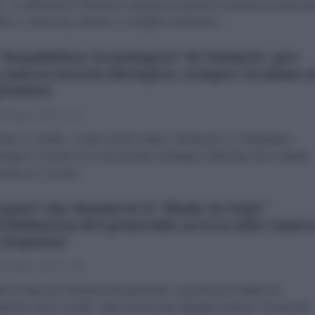
e - La Biennale di Venezia.In questa occasione ha tenuto un interven
luto Li Xiaoyong, Ministro Consigliere ad interim...
“Repubblica tecnologica” di Palantir: per
 nuova società distopica, sempre in mano a
italisti
 Maggio 2026 11:30
usti, E. Gentili – Centro Studi Politico-Sindacale La “Repubblica
logica” è il titolo di un documento strategico della Big Tech Palantir,
icato su X poche...
report che denuncia il “Made in Italy"
l’industria del genocidio arriva alla Camer
 Deputati
 Maggio 2026 17:00
 in Italy per l’industria del genocidio: esportazioni militari ed
etiche verso Israele”. Alla Camera dei Deputati martedì, l'onorevole