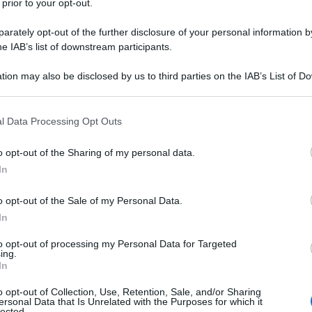
 prior to your opt-out.
ia e Calenda, il ritratto della casta:
vilegiati al servizio delle lobby
rately opt-out of the further disclosure of your personal information by
he IAB’s list of downstream participants.
 Maggio 2026 12:00
tion may also be disclosed by us to third parties on the IAB’s List of 
ichele Blanco La Marianna Madia furba miracolata
 that may further disclose it to other third parties.
raccomandata, non potendo essere ricandidata dopo 20 anni di
mento, che fa? Cerca di essere rieletta con il partitino...
 that this website/app uses one or more Google services and may gath
l Data Processing Opt Outs
including but not limited to your visit or usage behaviour. You may click 
“Sinistra Antagonista” e il ritorno della Sci
 to Google and its third-party tags to use your data for below specifi
o opt-out of the Sharing of my personal data.
ogle consent section.
In
esco Santoianni
05 Maggio 2026 08:00
 tanti che, ieri a Piazza Dante a Napoli, inneggiavano alla “Rivoluzio
o opt-out of the Sale of my Personal Data.
ana” e al ritorno dello Scià, pure alcuni babbei della cosiddetta “Sinistr
In
onista”;...
to opt-out of processing my Personal Data for Targeted
ing.
ario Giusto o inganno normativo? Ecco com
In
D.L. 62/2026 scavalca i contratti nazionali
o opt-out of Collection, Use, Retention, Sale, and/or Sharing
ersonal Data that Is Unrelated with the Purposes for which it
 Maggio 2026 07:00
lected.