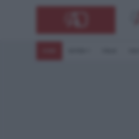
HOME
ESTERI
ITALIA
CUL