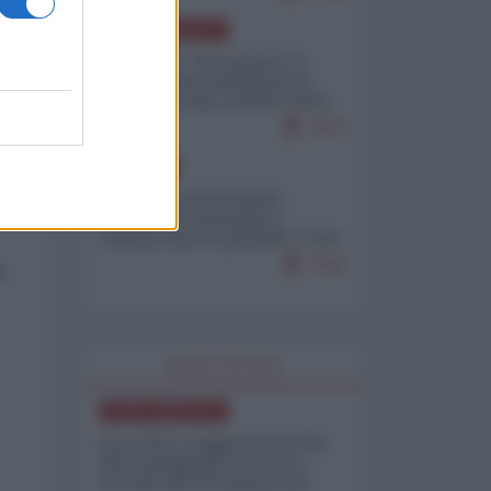
NORD-AMERICA
Il "mistero" dei numeri: il
governo Usa minimizza le
vittime in Iran, mentre fonti
interne...
7673
el
EUROPA
Mosca: le esercitazioni
nucleari di Germania e
Francia sono il preludio a una
guerra contro la Russia
7332
o
WORLD AFFAIRS
NORD-AMERICA
Iran-USA, scoppia il caso dei
dati manipolati: il nuovo
metodo del Pentagono per