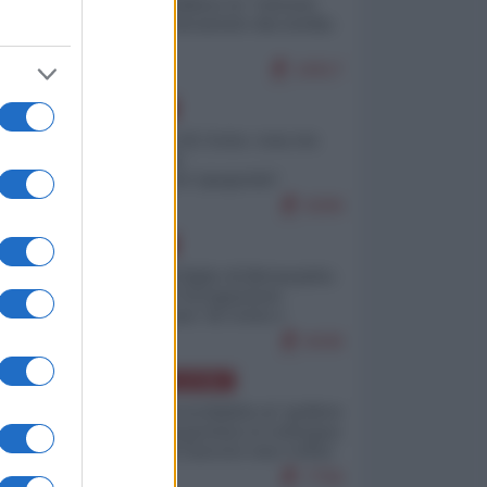
Quali sarebbero le “vittorie
ucraine” decantate dai media
italici?
10017
EUROPA
Invasione di Ceuta: cosa sta
accadendo
nell'enclave spagnola?
9206
no
EUROPA
nti
Quando il figlio di Netanyahu
incitava "l'occupazione
musulmana" di Ceuta e
Melilla
8436
AMERICA LATINA
Dalla Convertibilità al "grillete
fiscal": l'Argentina si consegna
ito
ai mercati (ancora una volta)
7756