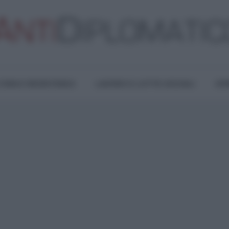
TURA E RESISTENZA
LAVORO E LOTTE SOCIALI
OPI