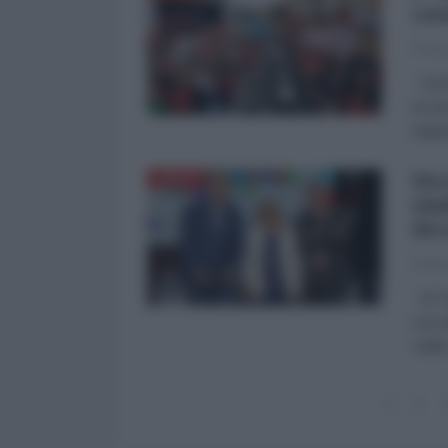
cos
Federi
Il pr
di san
degen
Dec
ITALIA
sin
dec
Federi
di Fe
sul s
valid
5