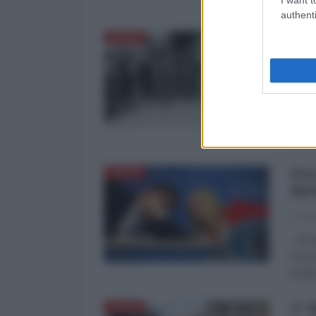
artifi
authenti
Con
ITALIA
Mel
02
di Mi
falso
nostr
Per
ITALIA
Mel
Giorg
di G
SALAR
truff
1° 
ITALIA