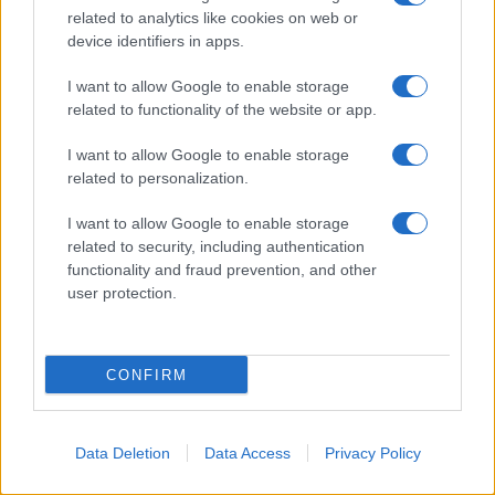
related to analytics like cookies on web or
device identifiers in apps.
I want to allow Google to enable storage
related to functionality of the website or app.
I want to allow Google to enable storage
related to personalization.
I want to allow Google to enable storage
related to security, including authentication
functionality and fraud prevention, and other
user protection.
CONFIRM
Data Deletion
Data Access
Privacy Policy