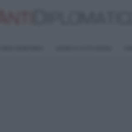
TURA E RESISTENZA
LAVORO E LOTTE SOCIALI
OPI