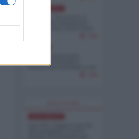
NORD-AMERICA
Il "mistero" dei numeri: il
governo Usa minimizza le
vittime in Iran, mentre fonti
interne...
7659
EUROPA
Mosca: le esercitazioni
nucleari di Germania e
Francia sono il preludio a una
guerra contro la Russia
7308
WORLD AFFAIRS
NORD-AMERICA
Iran-USA, scoppia il caso dei
dati manipolati: il nuovo
metodo del Pentagono per