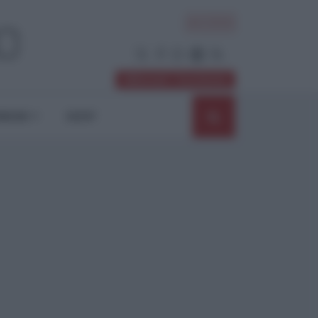
ACCEDI
Abbonati / Sostienici
NIONI
SHOP