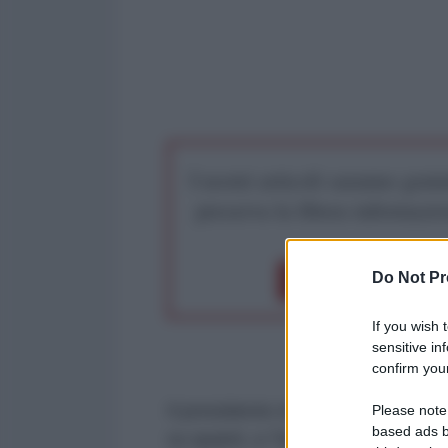
I nostri articoli saranno gratu
preserva la libera infor
Do Not Pr
Dona 1€
Don
If you wish 
sensitive in
confirm your
Il presidente degli Stati Uniti, 
Please note
based ads b
su quanti, a Taiwan, puntano a dic