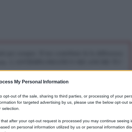
iti per sempre. Il tuo contributo fa la differenza:
mazione. L'ANTIDIPLOMATICO SEI ANCHE TU!
ocess My Personal Information
a 5€
Dona 15€
Scegli importo
to opt-out of the sale, sharing to third parties, or processing of your per
formation for targeted advertising by us, please use the below opt-out s
 selection.
Donald Trump, ha gettato un secchio d'acqua ghiacciati
 that after your opt-out request is processed you may continue seeing i
ased on personal information utilized by us or personal information dis
hiarare l'indipendenza dall'isola, ribadendo che