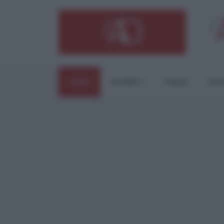
HOME
ESTERI
ITALIA
CUL