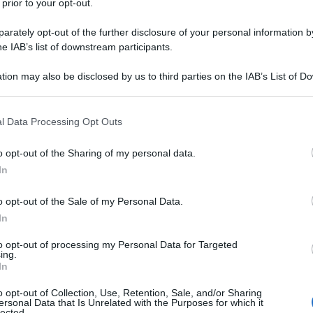
 prior to your opt-out.
 trascinare in un conflitto per sostenere una simile
rately opt-out of the further disclosure of your personal information by
he IAB’s list of downstream participants.
ews
e pubblicata venerdì, Trump è stato netto:
tion may also be disclosed by us to third parties on the IAB’s List of 
ndenti e dover percorrere 9.500 miglia per
 that may further disclose it to other third parties.
llo che voglio».
 that this website/app uses one or more Google services and may gath
l Data Processing Opt Outs
including but not limited to your visit or usage behaviour. You may click 
 un raffreddamento delle tensioni da entrambe le
 to Google and its third-party tags to use your data for below specifi
o opt-out of the Sharing of my personal data.
ogle consent section.
lio che la Cina si calmi [...] Non stiamo cercando
In
azione così com'è, credo che la Cina sarebbe
o opt-out of the Sale of my Personal Data.
In
 centrale della sua posizione: «Non vogliamo che
to opt-out of processing my Personal Data for Targeted
ing.
endenti perché gli Stati Uniti ci sostengono'».
In
o opt-out of Collection, Use, Retention, Sale, and/or Sharing
ata dal 1949, al termine della guerra civile
ersonal Data that Is Unrelated with the Purposes for which it
lected.