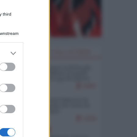
 third
Downstream
er and store
I PIÙ LETTI DELLA SETTIMANA
to grant or
ed purposes
Restare umani: la forma più
alta di ribellione al mondo
distopico di oggi (di Alberto
Bradanini)
19687
Ceuta: perché il Marocco fa
con noi quello che vuole (di
Alberto Negri)
12364
EUROPA