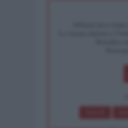
Abbiamo poco tempo pe
La censura imposta a l'Ant
Rivendica un
Partecip
op
Dona 1€
Don