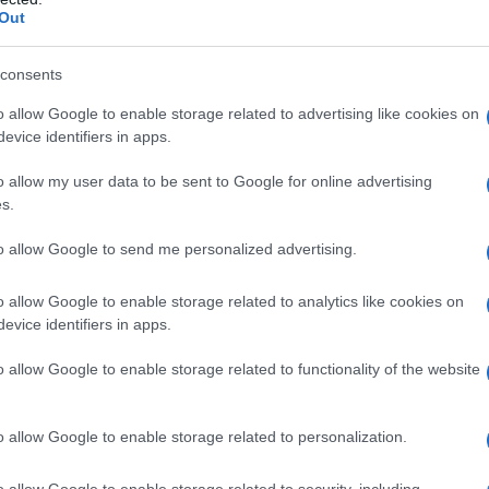
 Cinese considera l'isola una parte inalienabile del
Out
rte dei paesi del mondo, inclusa la Russia, riconosce
ica Cina e non intrattiene relazioni diplomatiche
consents
o allow Google to enable storage related to advertising like cookies on
evice identifiers in apps.
zioni separatiste provenienti da alcuni esponenti
o allow my user data to be sent to Google for online advertising
disce costantemente che la regione «non è mai stata
s.
ostituisce «una parte inalienabile del territorio
to allow Google to send me personalized advertising.
o allow Google to enable storage related to analytics like cookies on
evice identifiers in apps.
ioni di Trump
o allow Google to enable storage related to functionality of the website
ano segnano un allontanamento dalle ambiguità
o allow Google to enable storage related to personalization.
ato la politica statunitense verso Taiwan per
 informali e fornendo all'isola capacità di
o allow Google to enable storage related to security, including