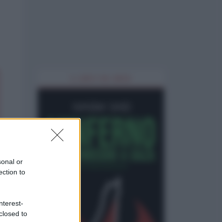
IL LIBRO DEL MESE
sonal or
ection to
nterest-
closed to