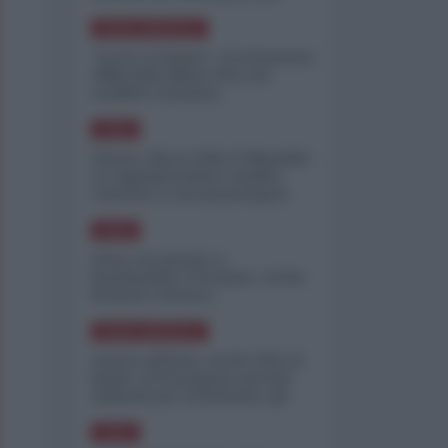
minimizzare le perdite
NORD-AMERICA
"Scorte al limite": il retroscena
CNN sulla difesa USA nel
conflitto iraniano
ASIA
Yemen, blocco Bab el-Mandab:
Le superpetroliere saudite
costrette a circumnavigare
l'Africa
ASIA
l'Iran era pronto a
bombardare l'Ucraina, cos'ha
fermato l'attacco
NORD-AMERICA
Guerra all'Iran, scorte USA al
limite: il Pentagono investe
miliardi per ricostituire gli
arsenali
ASIA