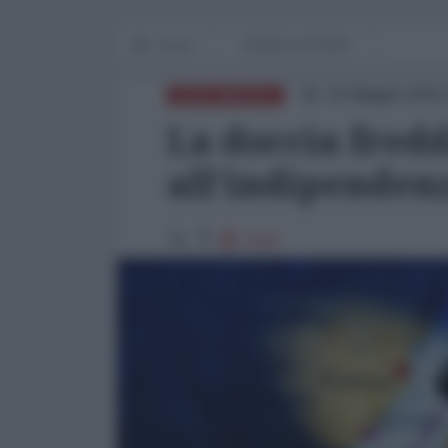
Home
WORLD AFFAIRS
16 Maggio 2026 
NORD-AMERICA
La doccia fred
all'indipenden
1219