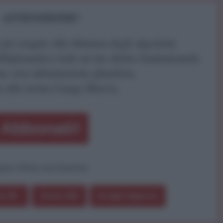
ATTENZIONE!
r reagire alla dittatura degli algoritmi.
iDiplomatico lede un tuo diritto fondamentale.
a vera informazione pluralista.
a alla nostra Lunga Marcia.
Abbonati!
pure effettua una donazione
a 5€
Dona 15€
Scegli importo