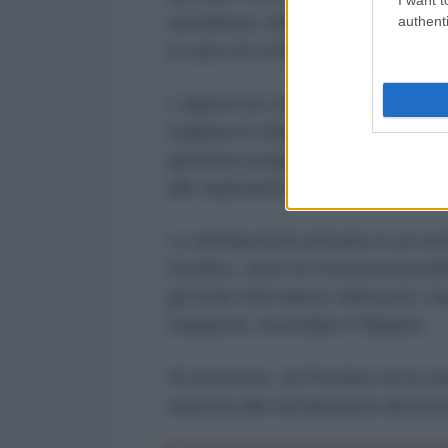
autodifesa, Washington si è asten
authenti
in caso di conflitto con Pechino.
L'approccio di Trump – incentrato
migliaia di chilometri di distanza 
gestione pragmatica delle relazio
alle aspirazioni indipendentiste t
Le dichiarazioni arrivano in un mo
Pacifico, dove la Cina ha intensifi
gli Stati Uniti hanno rafforzato i 
Giappone, Australia e Filippine.
Al momento, né Pechino né le autor
risposta alle dichiarazioni del pr