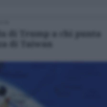
11:00
da di Trump a chi punta
za di Taiwan