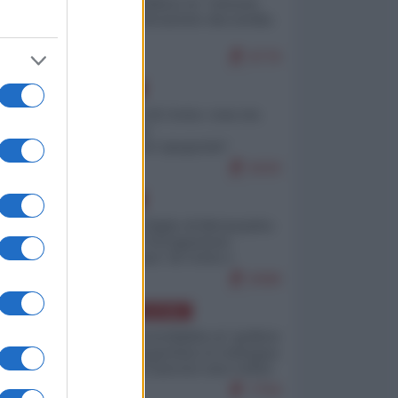
Quali sarebbero le “vittorie
ucraine” decantate dai media
italici?
9779
EUROPA
Invasione di Ceuta: cosa sta
accadendo
nell'enclave spagnola?
9193
EUROPA
Quando il figlio di Netanyahu
incitava "l'occupazione
musulmana" di Ceuta e
Melilla
8368
AMERICA LATINA
Dalla Convertibilità al "grillete
fiscal": l'Argentina si consegna
ai mercati (ancora una volta)
7704