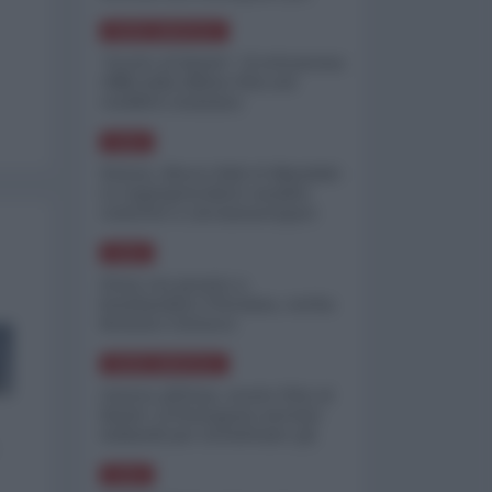
minimizzare le perdite
NORD-AMERICA
"Scorte al limite": il retroscena
CNN sulla difesa USA nel
conflitto iraniano
ASIA
Yemen, blocco Bab el-Mandab:
Le superpetroliere saudite
costrette a circumnavigare
l'Africa
ASIA
l'Iran era pronto a
bombardare l'Ucraina, cos'ha
fermato l'attacco
NORD-AMERICA
Guerra all'Iran, scorte USA al
limite: il Pentagono investe
miliardi per ricostituire gli
arsenali
ASIA