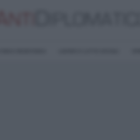
TURA E RESISTENZA
LAVORO E LOTTE SOCIALI
OPI