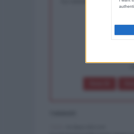
La censura imposta a l'Ant
authenti
Rivendica un
Partecip
op
Dona 1€
Don
Commenti
Carla
-
04 Ottobre 2025 13:43