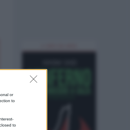
IL LIBRO DEL MESE
sonal or
ection to
nterest-
closed to