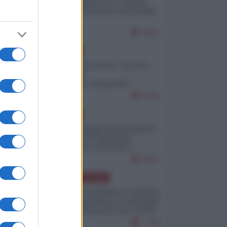
Quali sarebbero le “vittorie
ucraine” decantate dai media
italici?
9837
EUROPA
Invasione di Ceuta: cosa sta
accadendo
nell'enclave spagnola?
9193
EUROPA
Quando il figlio di Netanyahu
incitava "l'occupazione
musulmana" di Ceuta e
Melilla
8391
AMERICA LATINA
Dalla Convertibilità al "grillete
fiscal": l'Argentina si consegna
ai mercati (ancora una volta)
7718