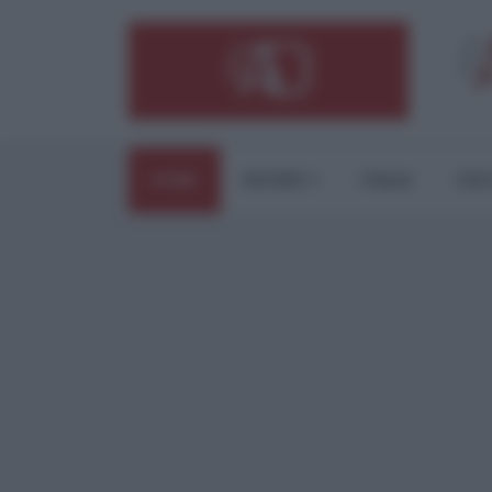
HOME
ESTERI
ITALIA
CUL