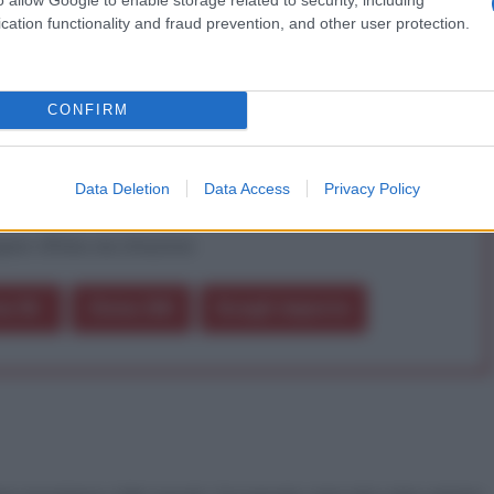
iDiplomatico lede un tuo diritto fondamentale.
cation functionality and fraud prevention, and other user protection.
a vera informazione pluralista.
a alla nostra Lunga Marcia.
CONFIRM
Abbonati!
Data Deletion
Data Access
Privacy Policy
pure effettua una donazione
a 5€
Dona 15€
Scegli importo