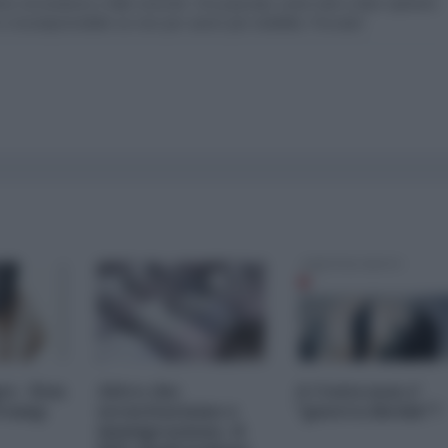
 circostanze e fatti concreti. Ora passato come tutti a dare opinioni
 incomprensibile se non per avere più visibilità. Peccato!
es - Don
Altro che
A Ceuta non e'
Trump
securitarismo e
"guerra ibrida"?
immigrazione, il