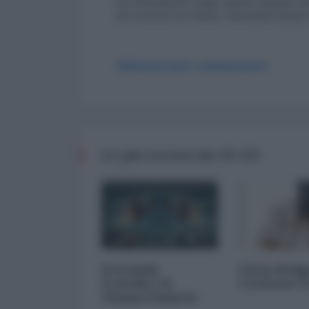
Era decisamente meglio quando spiegavi bene
che nessuno ha chiesto, diventando banale e
Abbonati per commentare
Le più recenti da OP-ED
Il Grande
Chris Hedg
Fratello? Si
Corleone 
chiama Palantir