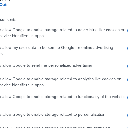
 degli scontri di piazza. È l'uso del monopolio della
Out
li-personali.
consents
urisce logicamente dal secondo: ottenere la
ento pacifista che lotta contro i crimini d’Israele.
o allow Google to enable storage related to advertising like cookies on
evice identifiers in apps.
i piazza per difendere Netanyahu nello sterminio dei
o allow my user data to be sent to Google for online advertising
era di Meloni verso la Palestina, come ho
s.
“Gaza-Meloni”, è finalizzata a ottenere l’impunità
to allow Google to send me personalized advertising.
o allow Google to enable storage related to analytics like cookies on
25
evice identifiers in apps.
o allow Google to enable storage related to functionality of the website
ATTENZIONE!
o allow Google to enable storage related to personalization.
r reagire alla dittatura degli algoritmi.
o allow Google to enable storage related to security, including