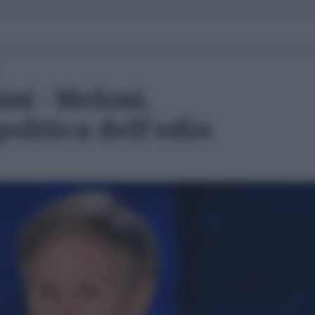
ni - Meloni,
olitica dell’odio