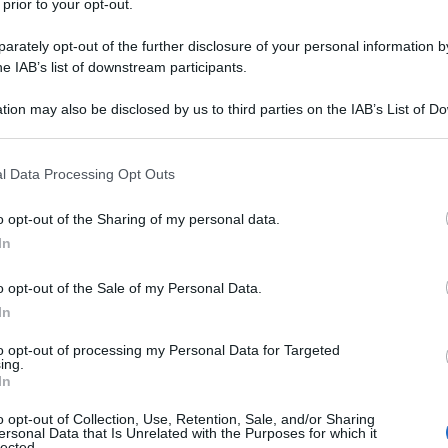
 prior to your opt-out.
fittano di Gaza per fare il “weekend lungo”. Offese
ri della Flotilla. Le continue offese e gli insulti di
rately opt-out of the further disclosure of your personal information by
he IAB’s list of downstream participants.
anti in protesta contro Netanyahu perseguono tre
tion may also be disclosed by us to third parties on the IAB’s List of 
 that may further disclose it to other third parties.
 comunicazione insultante e incendiaria è accrescere
ne e la rabbia popolare per aumentare le probabilità
 that this website/app uses one or more Google services and may gath
l Data Processing Opt Outs
including but not limited to your visit or usage behaviour. You may click 
lizia. Giorgia Meloni, soprattutto a partire
 to Google and its third-party tags to use your data for below specifi
tutto per esasperare il clima di odio e le divisioni in
o opt-out of the Sharing of my personal data.
ogle consent section.
i avversari politici di simpatizzare con l’assassino di
In
ubblicana, nessun premier, prima di Meloni, aveva mai
’odio e le tensioni sociali per portare voti al proprio
o opt-out of the Sale of my Personal Data.
litica simile a Giorgia Meloni, bisogna tornare a
In
idente del Consiglio con il voto decisivo del
to opt-out of processing my Personal Data for Targeted
).
ing.
In
cazione incendiaria e insultante di Giorgia Meloni è
o opt-out of Collection, Use, Retention, Sale, and/or Sharing
porsi nella condizione di reprimere violentemente il
ersonal Data that Is Unrelated with the Purposes for which it
lected.