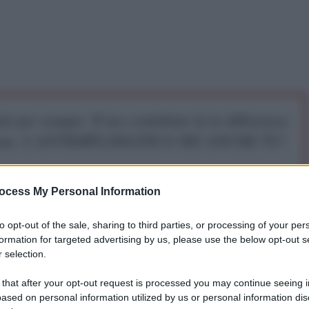
iti per sempre. Il tuo contributo fa la differenza:
mazione. L'ANTIDIPLOMATICO SEI ANCHE TU!
a 5€
Dona 15€
Scegli importo
ocess My Personal Information
to opt-out of the sale, sharing to third parties, or processing of your per
formation for targeted advertising by us, please use the below opt-out s
 selection.
 that after your opt-out request is processed you may continue seeing i
di papà” gli studenti della Sapienza di Roma in
ased on personal information utilized by us or personal information dis
 popolo palestinese. Poco prima, Meloni aveva detto