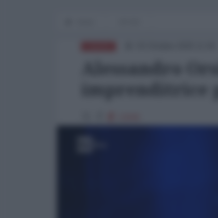
Home
OP-ED
03 Ottobre 2025 11:00
EUROPA
Alessandro Orsi
imprenditrice p
13046