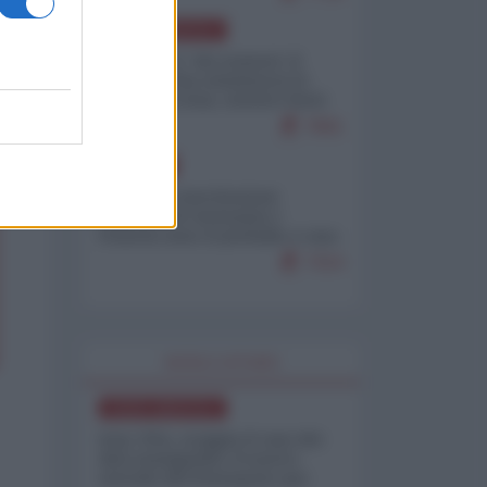
NORD-AMERICA
Il "mistero" dei numeri: il
governo Usa minimizza le
vittime in Iran, mentre fonti
interne...
7661
EUROPA
Mosca: le esercitazioni
nucleari di Germania e
Francia sono il preludio a una
guerra contro la Russia
7314
WORLD AFFAIRS
NORD-AMERICA
Iran-USA, scoppia il caso dei
dati manipolati: il nuovo
metodo del Pentagono per