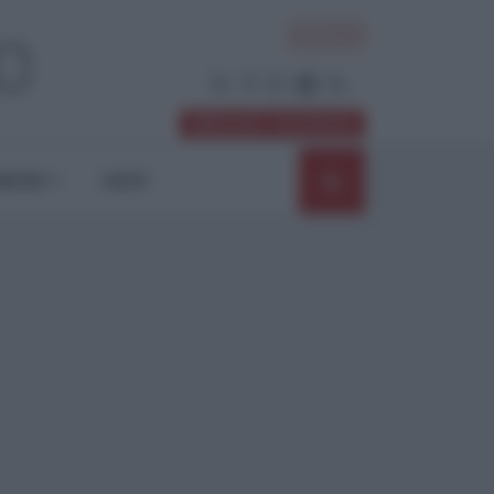
ACCEDI
Abbonati / Sostienici
NIONI
SHOP