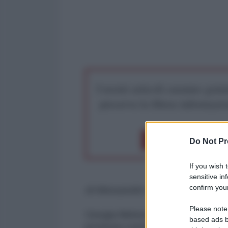
I nostri articoli saranno gratu
preserva la libera infor
Dona 1€
Don
Do Not Pr
If you wish 
sensitive in
confirm your
di Alessandro Orsini*
Please note
Giorgia Meloni ha definito “figli 
based ads b
protesta contro il genocidio del