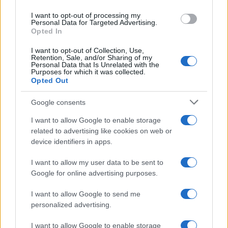
use your data for below specified purposes in below Google
I want to opt-out of processing my
consent section.
Personal Data for Targeted Advertising.
Opted In
#
GENERAZIONE
ANTIDIPLOMATICA
I want to opt-out of Collection, Use,
Retention, Sale, and/or Sharing of my
Personal Data that Is Unrelated with the
Purposes for which it was collected.
Opted Out
Google consents
I want to allow Google to enable storage
related to advertising like cookies on web or
Berlino salva la privacy delle chat online –
device identifiers in apps.
ma il rischio censura resta all’orizzonte
17 Ottobre 2025 13:00
I want to allow my user data to be sent to
Google for online advertising purposes.
I want to allow Google to send me
personalized advertising.
#
UNA
FINESTRA
APERTA
I want to allow Google to enable storage