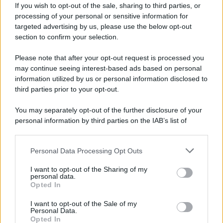
If you wish to opt-out of the sale, sharing to third parties, or
processing of your personal or sensitive information for
di Fabrizio Verde
targeted advertising by us, please use the below opt-out
section to confirm your selection.
Please note that after your opt-out request is processed you
may continue seeing interest-based ads based on personal
Dalla Convertibilità al "grillete fiscal":
information utilized by us or personal information disclosed to
l'Argentina si consegna ai mercati (ancora
third parties prior to your opt-out.
una volta)
01 Agosto 2026 19:07
You may separately opt-out of the further disclosure of your
personal information by third parties on the IAB’s list of
downstream participants.
Personal Data Processing Opt Outs
#
ECONOMIA
E
DINTORNI
This information may also be disclosed by us to third parties
on the IAB’s List of Downstream Participants that may further
I want to opt-out of the Sharing of my
disclose it to other third parties.
personal data.
di Giuseppe Masala
Opted In
Please note that this website/app uses one or more Google
services and may gather and store information including but
I want to opt-out of the Sale of my
Personal Data.
not limited to your visit or usage behaviour. You may click to
Opted In
grant or deny consent to Google and its third-party tags to