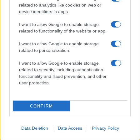
related to analytics like cookies on web or
device identifiers in apps.
#
GENERAZIONE
ANTIDIPLOMATICA
I want to allow Google to enable storage
related to functionality of the website or app.
I want to allow Google to enable storage
related to personalization.
I want to allow Google to enable storage
related to security, including authentication
functionality and fraud prevention, and other
user protection.
Berlino salva la privacy delle chat online –
ma il rischio censura resta all’orizzonte
17 Ottobre 2025 13:00
CONFIRM
#
UNA
FINESTRA
APERTA
Data Deletion
Data Access
Privacy Policy