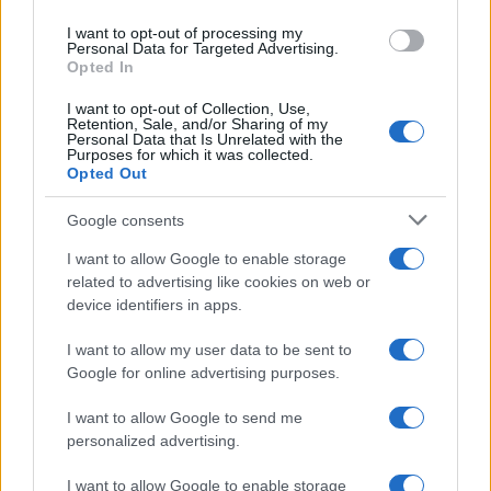
use your data for below specified purposes in below Google
I want to opt-out of processing my
consent section.
Personal Data for Targeted Advertising.
Gli Stati Uniti stanno perdendo “la Guerra
Opted In
Mondiale a pezzi”?
I want to opt-out of Collection, Use,
25 Giugno 2026 10:00
Retention, Sale, and/or Sharing of my
Personal Data that Is Unrelated with the
Purposes for which it was collected.
Opted Out
#
EXODUS
Google consents
I want to allow Google to enable storage
di Michelangelo Severgnini
related to advertising like cookies on web or
device identifiers in apps.
I want to allow my user data to be sent to
Google for online advertising purposes.
La Trilogia del Rimosso di Michelangelo
I want to allow Google to send me
Severgnini, prodotta da l'AntiDiplomatico,
personalized advertising.
interamente in chiaro
24 Luglio 2026 15:49
I want to allow Google to enable storage