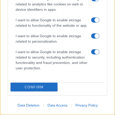
related to analytics like cookies on web or
device identifiers in apps.
I want to allow Google to enable storage
related to functionality of the website or app.
I want to allow Google to enable storage
related to personalization.
I want to allow Google to enable storage
#
GEOGRAFIE
DEL
POTERE
related to security, including authentication
functionality and fraud prevention, and other
user protection.
di Fabio Massimo Paernti
CONFIRM
Data Deletion
Data Access
Privacy Policy
"Mentre noi giochiamo con i chatbot, la
Cina si è presa il futuro dell'IA" (VIDEO)