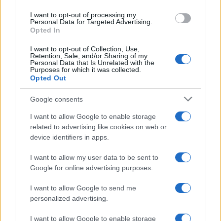
use your data for below specified purposes in below Google
I want to opt-out of processing my
consent section.
Personal Data for Targeted Advertising.
di Alessandro Bartoloni
Opted In
I want to opt-out of Collection, Use,
Retention, Sale, and/or Sharing of my
Personal Data that Is Unrelated with the
Purposes for which it was collected.
Opted Out
Come finirebbe una guerra tra UE e
Russia? Tre scenari per il 2030 (e le
Google consents
alternative alla linea dura)
I want to allow Google to enable storage
20 Luglio 2026 10:00
related to advertising like cookies on web or
device identifiers in apps.
I want to allow my user data to be sent to
#
GEOGRAFIE
DEL
POTERE
Google for online advertising purposes.
I want to allow Google to send me
di Fabio Massimo Paernti
personalized advertising.
I want to allow Google to enable storage