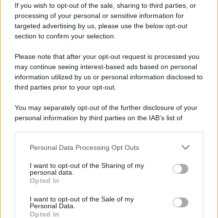
If you wish to opt-out of the sale, sharing to third parties, or
processing of your personal or sensitive information for
targeted advertising by us, please use the below opt-out
section to confirm your selection.
Please note that after your opt-out request is processed you
may continue seeing interest-based ads based on personal
information utilized by us or personal information disclosed to
third parties prior to your opt-out.
You may separately opt-out of the further disclosure of your
personal information by third parties on the IAB’s list of
downstream participants.
Personal Data Processing Opt Outs
This information may also be disclosed by us to third parties
on the IAB’s List of Downstream Participants that may further
I want to opt-out of the Sharing of my
disclose it to other third parties.
personal data.
Opted In
Please note that this website/app uses one or more Google
services and may gather and store information including but
I want to opt-out of the Sale of my
Personal Data.
not limited to your visit or usage behaviour. You may click to
Opted In
#
RETHINK.POWER
grant or deny consent to Google and its third-party tags to