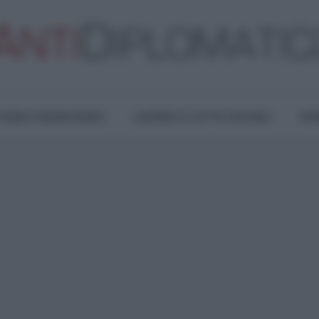
TURA E RESISTENZA
LAVORO E LOTTE SOCIALI
OPI