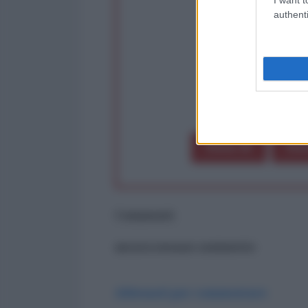
authenti
op
Dona 1€
Don
Commenti
ancora nessun commento
Abbonati per commentare