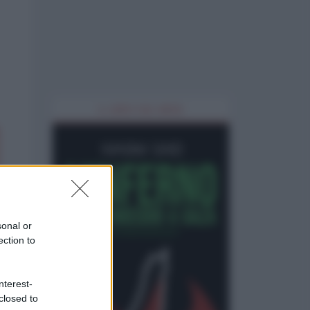
IL LIBRO DEL MESE
sonal or
ection to
nterest-
closed to