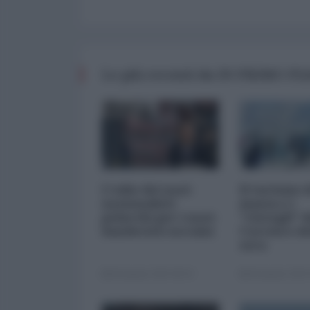
Le più recenti da IN PRIMO P
L'odio dei nazi-
Il turismo 
nazionalisti
massa e i
polacchi per i nazi-
"risvegli" d
banderisti ucraini
Corriere de
sera
06 Agosto 2026 08:30
06 Agosto 2026 