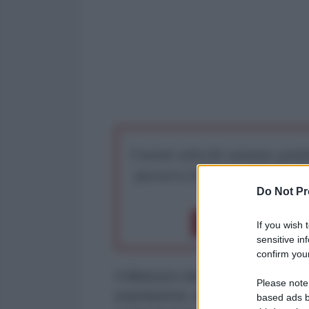
I nostri articoli saranno gratu
preserva la libera infor
Do Not Pr
Dona 1€
Don
If you wish 
sensitive in
confirm your
Il Ministero dell'Interno dell'Iran 
Please note
popolazione, all'indomani dell'att
based ads b