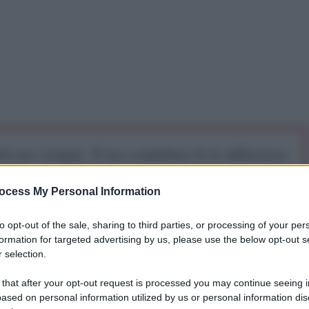
iti per sempre. Il tuo contributo fa la differenza:
mazione. L'ANTIDIPLOMATICO SEI ANCHE TU!
ocess My Personal Information
a 5€
Dona 15€
Scegli importo
to opt-out of the sale, sharing to third parties, or processing of your per
formation for targeted advertising by us, please use the below opt-out s
 selection.
ha diffuso un messaggio ufficiale rivolto alla
 that after your opt-out request is processed you may continue seeing i
acco lanciato questo sabato da Israele e Stati Uniti
ased on personal information utilized by us or personal information dis