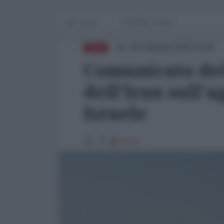
Home
IN PRIMO PIANO
28 Febbraio 2026 10:00
ASIA
Comunicato del
dell'Iran sull'
Israele
9713