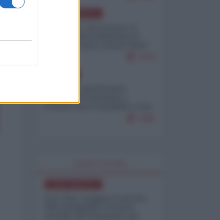
NORD-AMERICA
Il "mistero" dei numeri: il
governo Usa minimizza le
vittime in Iran, mentre fonti
interne...
7679
EUROPA
Mosca: le esercitazioni
nucleari di Germania e
Francia sono il preludio a una
guerra contro la Russia
7365
WORLD AFFAIRS
NORD-AMERICA
Iran-USA, scoppia il caso dei
dati manipolati: il nuovo
metodo del Pentagono per