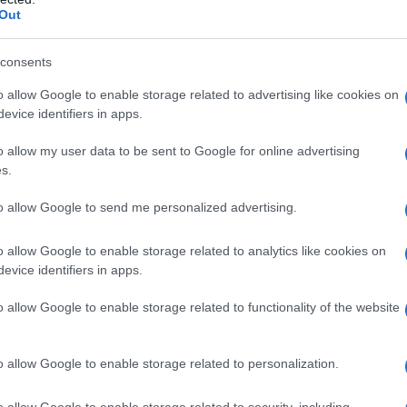
stro, è stato istituito il Comitato Centrale per la
Out
diramate le necessarie istruzioni a tutti gli uffici
 agli enti competenti, affinché operino in modo
consents
l Ministero dell’Interno invita tutta la popolazione a
o allow Google to enable storage related to advertising like cookies on
zza, e a regolare gli spostamenti, sia urbani che
evice identifiers in apps.
della situazione e alle indicazioni che verranno fornite
o allow my user data to be sent to Google for online advertising
s.
to allow Google to send me personalized advertising.
o allow Google to enable storage related to analytics like cookies on
ATTENZIONE!
evice identifiers in apps.
o allow Google to enable storage related to functionality of the website
r reagire alla dittatura degli algoritmi.
iDiplomatico lede un tuo diritto fondamentale.
o allow Google to enable storage related to personalization.
a vera informazione pluralista.
a alla nostra Lunga Marcia.
o allow Google to enable storage related to security, including