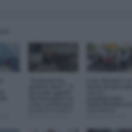
IANO
di
"Qualcuno ha
Iran, Hormuz e il
qualche idea?": il
boom del petroli
el
surreale appello
chi sta
lla
del Pentagono su
guadagnando
come continuare
miliardi dalla cri
la guerra contro
energetica
l'Iran
08:00
05 Agosto 2026 18:00
05 Agosto 2026 09:00