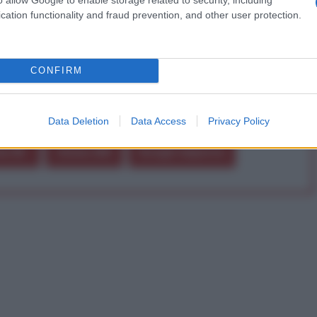
cation functionality and fraud prevention, and other user protection.
Abbonati!
CONFIRM
pure effettua una donazione
Data Deletion
Data Access
Privacy Policy
a 5€
Dona 15€
Scegli importo