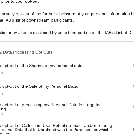
 prior to your opt-out.
rta l'agenzia di stampa statale
IRNA.
rately opt-out of the further disclosure of your personal information by
na fermamente l'aggressione avvenuta nella notte e
he IAB’s list of downstream participants.
egli Stati Uniti e del regime sionista ai danni della
tion may also be disclosed by us to third parties on the IAB’s List of 
tro amato paese. "Con questa ennesima azione ostile,
 that may further disclose it to other third parties.
violato tutte le norme del diritto internazionale,
 that this website/app uses one or more Google services and may gath
 contro l'Iran islamico proprio mentre erano in corso
l Data Processing Opt Outs
including but not limited to your visit or usage behaviour. You may click 
re la propria vicinanza al popolo iraniano, assicura che
 to Google and its third-party tags to use your data for below specifi
o opt-out of the Sharing of my personal data.
ià state mobilitate per preservare l'ordine e la
ogle consent section.
In
assistenza alla popolazione". A tal fine, il Ministro
 nota, ha impartito disposizioni immediate a tutti i
o opt-out of the Sale of my Personal Data.
do le direttive già comunicate in precedenza. È
In
n la massima urgenza sulla situazione in ogni
to opt-out of processing my Personal Data for Targeted
ing.
isorse necessarie per rispondere alle esigenze
In
o opt-out of Collection, Use, Retention, Sale, and/or Sharing
ersonal Data that Is Unrelated with the Purposes for which it
lected.