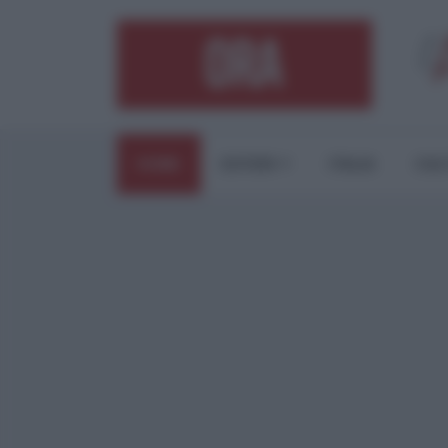
HOME
ESTERI
ITALIA
CUL