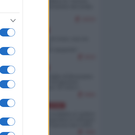
Quali sarebbero le “vittorie
ucraine” decantate dai media
italici?
10224
EUROPA
Invasione di Ceuta: cosa sta
accadendo
nell'enclave spagnola?
9216
EUROPA
Quando il figlio di Netanyahu
incitava "l'occupazione
musulmana" di Ceuta e
Melilla
8484
AMERICA LATINA
Dalla Convertibilità al "grillete
fiscal": l'Argentina si consegna
ai mercati (ancora una volta)
7806