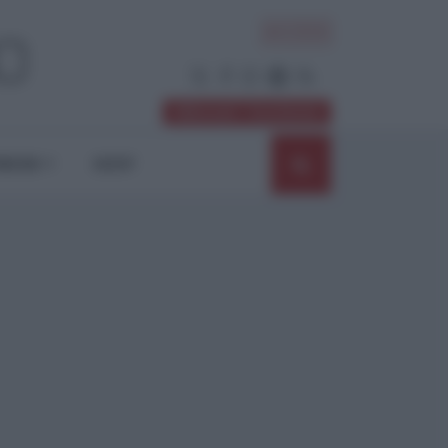
ACCEDI
Abbonati / Sostienici
NIONI
SHOP