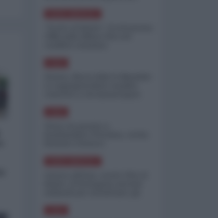
minimizzare le perdite
NORD-AMERICA
"Scorte al limite": il retroscena
CNN sulla difesa USA nel
conflitto iraniano
ASIA
Yemen, blocco Bab el-Mandab:
Le superpetroliere saudite
costrette a circumnavigare
l'Africa
ASIA
l'Iran era pronto a
bombardare l'Ucraina, cos'ha
o:
fermato l'attacco
NORD-AMERICA
si
Guerra all'Iran, scorte USA al
limite: il Pentagono investe
miliardi per ricostituire gli
arsenali
ASIA