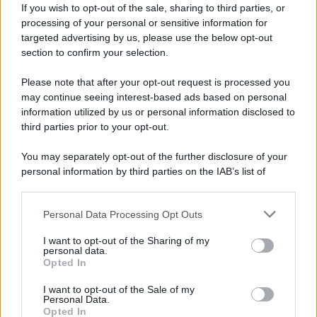
27 Giugno 2026 16:24
If you wish to opt-out of the sale, sharing to third parties, or
processing of your personal or sensitive information for
targeted advertising by us, please use the below opt-out
section to confirm your selection.
#
MONDISUD
Please note that after your opt-out request is processed you
may continue seeing interest-based ads based on personal
di Fabrizio Verde
information utilized by us or personal information disclosed to
third parties prior to your opt-out.
You may separately opt-out of the further disclosure of your
personal information by third parties on the IAB’s list of
downstream participants.
Dalla Convertibilità al "grillete fiscal":
l'Argentina si consegna ai mercati (ancora
Personal Data Processing Opt Outs
una volta)
This information may also be disclosed by us to third parties
on the IAB’s List of Downstream Participants that may further
01 Agosto 2026 19:07
I want to opt-out of the Sharing of my
disclose it to other third parties.
personal data.
Opted In
Please note that this website/app uses one or more Google
services and may gather and store information including but
I want to opt-out of the Sale of my
#
ECONOMIA
E
DINTORNI
Personal Data.
not limited to your visit or usage behaviour. You may click to
Opted In
grant or deny consent to Google and its third-party tags to