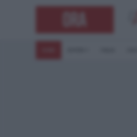
HOME
ESTERI
ITALIA
CUL