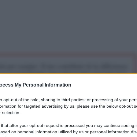
iti per sempre. Il tuo contributo fa la differenza:
mazione. L'ANTIDIPLOMATICO SEI ANCHE TU!
ocess My Personal Information
a 5€
Dona 15€
Scegli importo
to opt-out of the sale, sharing to third parties, or processing of your per
formation for targeted advertising by us, please use the below opt-out s
 selection.
ondere nella sua indagine sul sabotaggio del
 that after your opt-out request is processed you may continue seeing i
o il cancelliere Olaf Scholz, giorni dopo che Mosca
ased on personal information utilized by us or personal information dis