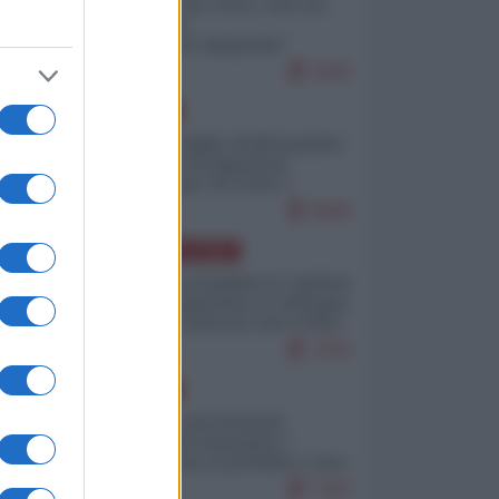
Invasione di Ceuta: cosa sta
accadendo
nell'enclave spagnola?
9263
EUROPA
Quando il figlio di Netanyahu
incitava "l'occupazione
musulmana" di Ceuta e
Melilla
8580
AMERICA LATINA
Dalla Convertibilità al "grillete
fiscal": l'Argentina si consegna
ai mercati (ancora una volta)
7876
EUROPA
Mosca: le esercitazioni
nucleari di Germania e
Francia sono il preludio a una
guerra contro la Russia
7443