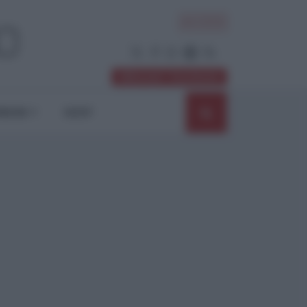
ACCEDI
Abbonati / Sostienici
NIONI
SHOP