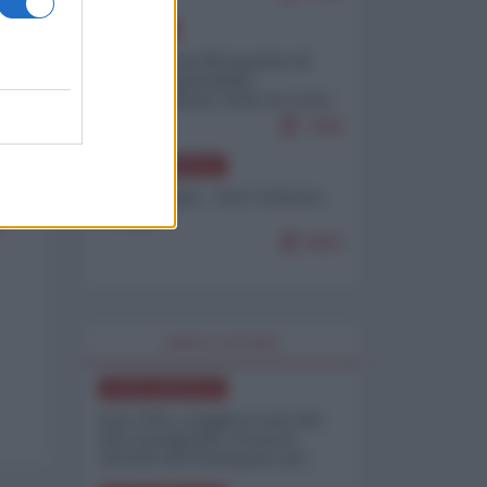
EUROPA
Petro accusa Netanyahu di
essere responsabile
"dell'invasione civile di Ceuta
da parte dei marocchini"
7086
NORD-AMERICA
Chris Hedges - Don Corleone
Trump
6882
WORLD AFFAIRS
NORD-AMERICA
Iran-USA, scoppia il caso dei
dati manipolati: il nuovo
metodo del Pentagono per
minimizzare le perdite