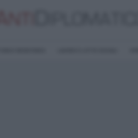
TURA E RESISTENZA
LAVORO E LOTTE SOCIALI
OPI