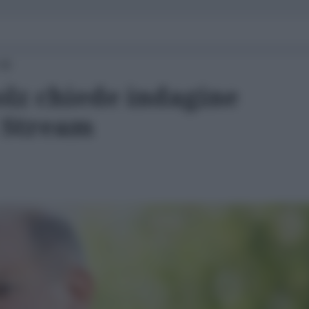
:45
lz chiede indagine
 Stream