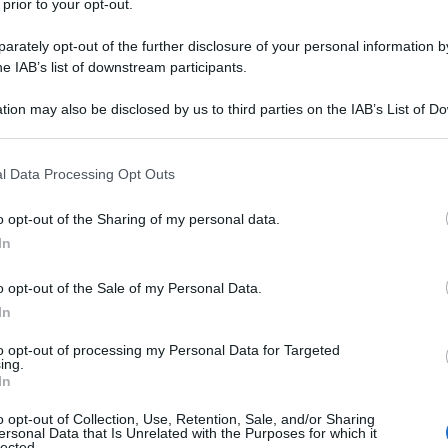
nte non trasparente
”.
 prior to your opt-out.
rately opt-out of the further disclosure of your personal information by
responsabilità delle esplosioni del 2022 che hanno
he IAB’s list of downstream participants.
gasdotti Nord Stream, che trasportavano il gas
tre parti dell'Europa occidentale.
tion may also be disclosed by us to third parties on the IAB’s List of 
 that may further disclose it to other third parties.
 sicurezza e alla Procura Generale Federale di
 that this website/app uses one or more Google services and may gath
l Data Processing Opt Outs
including but not limited to your visit or usage behaviour. You may click 
 riguardo per nessuno
”, ha affermato Scholz durante
 to Google and its third-party tags to use your data for below specifi
nzlau, nel Brandeburgo, secondo quanto riporta RT.
o opt-out of the Sharing of my personal data.
ogle consent section.
In
e questo dovrebbe essere assolutamente chiaro
”, ha
o opt-out of the Sale of my Personal Data.
iamo consegnare i colpevoli alla giustizia in
In
li"
.
to opt-out of processing my Personal Data for Targeted
ing.
edesche hanno riferito che le autorità avevano
In
to per il caso, presumibilmente per un cittadino
o opt-out of Collection, Use, Retention, Sale, and/or Sharing
ersonal Data that Is Unrelated with the Purposes for which it
r Z”.
lected.