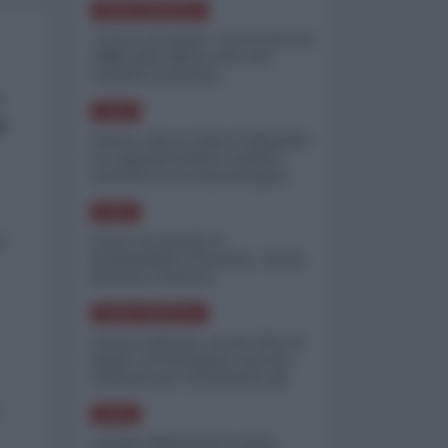
NORD-AMERICA
"Scorte al limite": il retroscena
CNN sulla difesa USA nel
conflitto iraniano
e
ASIA
a
Yemen, blocco Bab el-Mandab:
Le superpetroliere saudite
costrette a circumnavigare
l'Africa
ASIA
l'Iran era pronto a
a
bombardare l'Ucraina, cos'ha
fermato l'attacco
NORD-AMERICA
Guerra all'Iran, scorte USA al
limite: il Pentagono investe
miliardi per ricostituire gli
arsenali
ASIA
Canale diplomatico resta