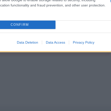
Abbonati!
cation functionality and fraud prevention, and other user protection.
pure effettua una donazione
CONFIRM
a 5€
Dona 15€
Scegli importo
Data Deletion
Data Access
Privacy Policy