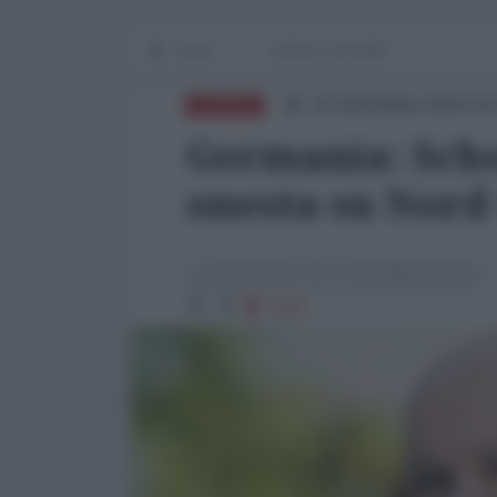
Home
WORLD AFFAIRS
15 Settembre 2024 16
EUROPA
Germania: Scho
onesta su Nord
La Redazione de l'AntiDiplomatico
1221