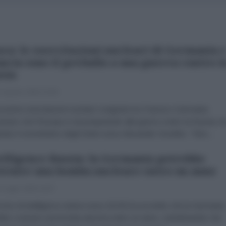
ca: le esercitazioni nucleari di Germania 
ncia sono il preludio a una guerra contro l
sia
 Agosto 2026 15:09
ossime esercitazioni nucleari congiunte tra Francia e Germania
trano che l'Europa si sta preparando alla guerra contro la Russia, h
arato il viceministro degli Esteri russo Alexander Grushko. "Non...
elligence Russia: la Germania potrebbe
truire una bomba nucleare entro un anno
 Luglio 2026 15:07
rvizio di intelligence estera russo (SVR) ha avvertito che la Germania
bbe costruire una bomba atomica entro un anno, sottolineando che