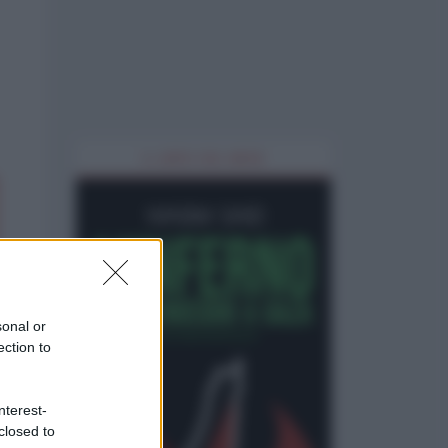
IL LIBRO DEL MESE
sonal or
ection to
nterest-
closed to