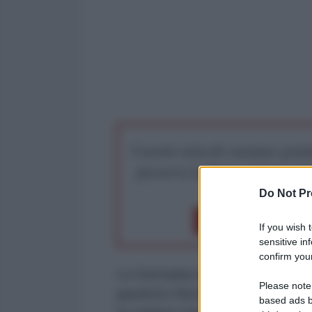
I nostri articoli saranno gratu
preserva la libera infor
Do Not Pr
Dona 1€
Don
If you wish 
sensitive in
confirm your
La Germania non ha nulla da nasc
Please note
gasdotto Nord Stream, ha insistit
based ads b