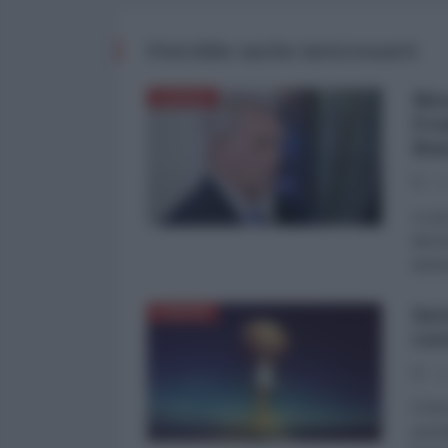
Potrebbe anche interessarti
Mos
EUROPA
Fra
Rus
01
Le pr
dimos
dichi
Int
EUROPA
cos
20
Il Se
potre