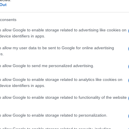
Out
IDIPLOMATICO
consents
stata registrata in data 08/09/2015 presso il Tribunale civile di
o allow Google to enable storage related to advertising like cookies on
gistro di stampa. Per ogni informazione, richiesta, consiglio e
evice identifiers in apps.
ico.it
o allow my user data to be sent to Google for online advertising
s.
to allow Google to send me personalized advertising.
ATTENZIONE!
o allow Google to enable storage related to analytics like cookies on
r reagire alla dittatura degli algoritmi.
evice identifiers in apps.
iDiplomatico lede un tuo diritto fondamentale.
o allow Google to enable storage related to functionality of the website
a vera informazione pluralista.
a alla nostra Lunga Marcia.
o allow Google to enable storage related to personalization.
o allow Google to enable storage related to security, including