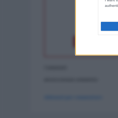
authenti
op
Dona 1€
Don
Commenti
ancora nessun commento
Abbonati per commentare