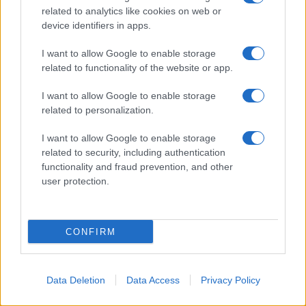
Ceuta: perché il Marocco fa con noi quello che vuole
related to analytics like cookies on web or
(di Alberto Negri)
device identifiers in apps.
12399
I want to allow Google to enable storage
EUROPA
related to functionality of the website or app.
Quali sarebbero le “vittorie ucraine” decantate dai
media italici?
I want to allow Google to enable storage
9909
related to personalization.
EUROPA
I want to allow Google to enable storage
Invasione di Ceuta: cosa sta accadendo
related to security, including authentication
nell'enclave spagnola?
functionality and fraud prevention, and other
9197
user protection.
EUROPA
Quando il figlio di Netanyahu incitava
CONFIRM
"l'occupazione musulmana" di Ceuta e Melilla
8401
AMERICA LATINA
Data Deletion
Data Access
Privacy Policy
Dalla Convertibilità al "grillete fiscal": l'Argentina si