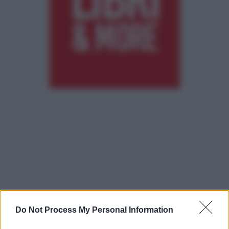
Do Not Process My Personal Information