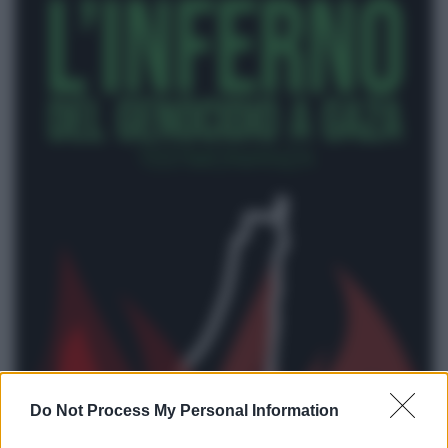
Do Not Process My Personal Information