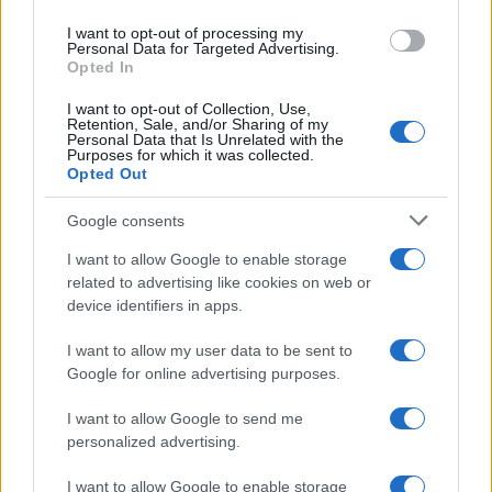
use your data for below specified purposes in below Google
ITALIA
I want to opt-out of processing my
consent section.
Il turismo di massa e i "risvegli" del Corriere della
Personal Data for Targeted Advertising.
Opted In
sera
9876
I want to opt-out of Collection, Use,
Retention, Sale, and/or Sharing of my
Personal Data that Is Unrelated with the
EUROPA
Purposes for which it was collected.
Cina, Russia e Iran, io ve l’avevo detto (di Vito
Opted Out
Petrocelli)
8057
Google consents
AMERICA LATINA
I want to allow Google to enable storage
related to advertising like cookies on web or
Dalla Convertibilità al "grillete fiscal": l'Argentina si
consegna ai mercati (ancora una volta)
device identifiers in apps.
8031
I want to allow my user data to be sent to
Google for online advertising purposes.
EUROPA
Mosca: le esercitazioni nucleari di Germania e
I want to allow Google to send me
Francia sono il preludio a una guerra contro la
Russia
personalized advertising.
7625
I want to allow Google to enable storage