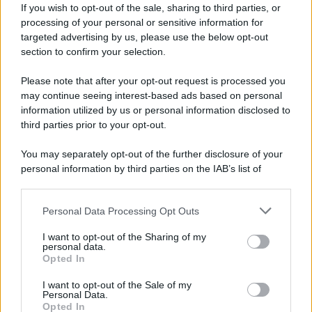
If you wish to opt-out of the sale, sharing to third parties, or
processing of your personal or sensitive information for
targeted advertising by us, please use the below opt-out
section to confirm your selection.
Please note that after your opt-out request is processed you
may continue seeing interest-based ads based on personal
information utilized by us or personal information disclosed to
third parties prior to your opt-out.
You may separately opt-out of the further disclosure of your
personal information by third parties on the IAB’s list of
downstream participants.
Personal Data Processing Opt Outs
This information may also be disclosed by us to third parties
on the IAB’s List of Downstream Participants that may further
I want to opt-out of the Sharing of my
disclose it to other third parties.
personal data.
Opted In
Please note that this website/app uses one or more Google
services and may gather and store information including but
I want to opt-out of the Sale of my
Personal Data.
not limited to your visit or usage behaviour. You may click to
Opted In
grant or deny consent to Google and its third-party tags to