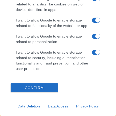
related to analytics like cookies on web or
device identifiers in apps.
I want to allow Google to enable storage
related to functionality of the website or app.
I want to allow Google to enable storage
related to personalization.
I want to allow Google to enable storage
related to security, including authentication
functionality and fraud prevention, and other
user protection.
CONFIRM
Data Deletion
Data Access
Privacy Policy