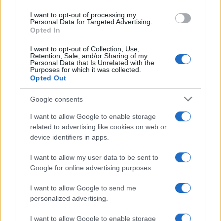
use your data for below specified purposes in below Google
I want to opt-out of processing my
consent section.
Personal Data for Targeted Advertising.
Opted In
03 Luglio 2026 18:30
I want to opt-out of Collection, Use,
Retention, Sale, and/or Sharing of my
Personal Data that Is Unrelated with the
Purposes for which it was collected.
Opted Out
Google consents
I want to allow Google to enable storage
related to advertising like cookies on web or
device identifiers in apps.
I want to allow my user data to be sent to
Google for online advertising purposes.
Fellini, Bergman, Lynch: come i maestri del
I want to allow Google to send me
sogno hanno trasformato il cinema in
personalized advertising.
un'arma sociale
I want to allow Google to enable storage