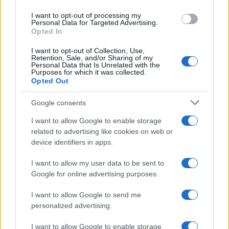
use your data for below specified purposes in below Google
#
SCELTI
DAL
PEOPLE'S
DAILY
I want to opt-out of processing my
consent section.
Personal Data for Targeted Advertising.
Opted In
I want to opt-out of Collection, Use,
Retention, Sale, and/or Sharing of my
Personal Data that Is Unrelated with the
Purposes for which it was collected.
Opted Out
Google consents
Registro di ispezione di un drone
I want to allow Google to enable storage
intelligente
related to advertising like cookies on web or
30 Luglio 2026 09:00
device identifiers in apps.
I want to allow my user data to be sent to
Google for online advertising purposes.
#
LA
BELT
AND
ROAD
INITIATIVE
I want to allow Google to send me
personalized advertising.
I want to allow Google to enable storage