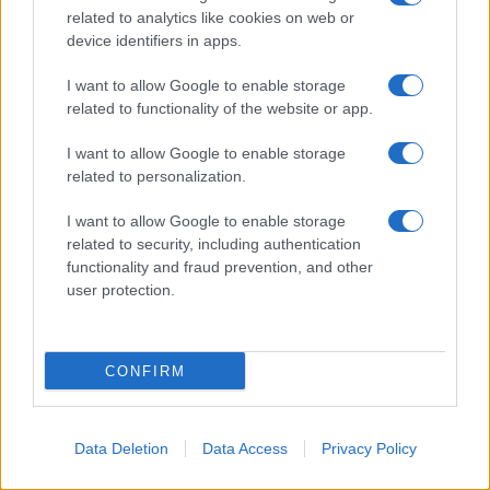
related to analytics like cookies on web or
device identifiers in apps.
I want to allow Google to enable storage
related to functionality of the website or app.
Yunnan: Dove il tè incontra il caffè e la
macadamia profuma di futuro
I want to allow Google to enable storage
27 Ottobre 2025 10:00
related to personalization.
I want to allow Google to enable storage
related to security, including authentication
functionality and fraud prevention, and other
#
I
MEDIA
ALLA
GUERRA
user protection.
di Francesco Santoianni
CONFIRM
Data Deletion
Data Access
Privacy Policy
Milioni di chiamate spam? Colpa dello