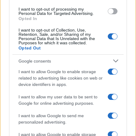
24 Luglio 2026 15:49
use your data for below specified purposes in below Google
I want to opt-out of processing my
consent section.
Personal Data for Targeted Advertising.
Opted In
I want to opt-out of Collection, Use,
#
GENERAZIONE
ANTIDIPLOMATICA
Retention, Sale, and/or Sharing of my
Personal Data that Is Unrelated with the
Purposes for which it was collected.
Opted Out
Google consents
I want to allow Google to enable storage
related to advertising like cookies on web or
device identifiers in apps.
Berlino salva la privacy delle chat online –
I want to allow my user data to be sent to
ma il rischio censura resta all’orizzonte
Google for online advertising purposes.
17 Ottobre 2025 13:00
I want to allow Google to send me
personalized advertising.
#
UNA
FINESTRA
APERTA
I want to allow Google to enable storage