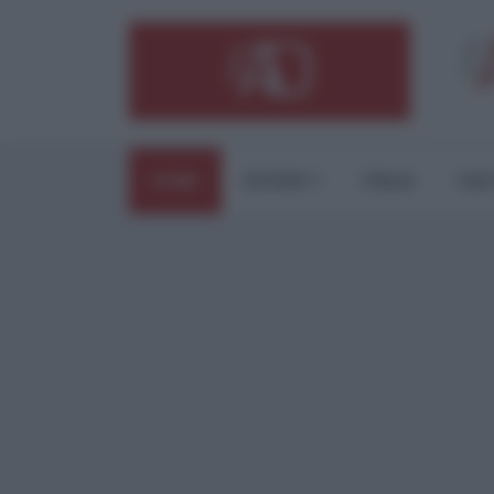
HOME
ESTERI
ITALIA
CUL