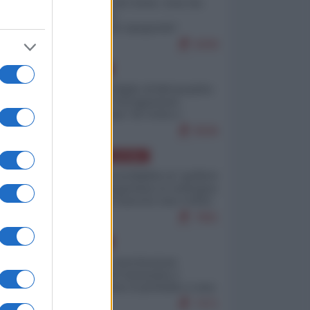
Invasione di Ceuta: cosa sta
accadendo
nell'enclave spagnola?
9269
EUROPA
Quando il figlio di Netanyahu
incitava "l'occupazione
musulmana" di Ceuta e
Melilla
8596
AMERICA LATINA
Dalla Convertibilità al "grillete
fiscal": l'Argentina si consegna
ai mercati (ancora una volta)
7881
EUROPA
Mosca: le esercitazioni
nucleari di Germania e
Francia sono il preludio a una
guerra contro la Russia
7471