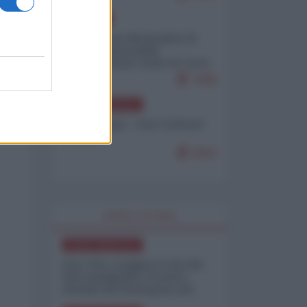
EUROPA
Petro accusa Netanyahu di
essere responsabile
"dell'invasione civile di Ceuta
da parte dei marocchini"
7099
NORD-AMERICA
Chris Hedges - Don Corleone
Trump
6916
WORLD AFFAIRS
NORD-AMERICA
Iran-USA, scoppia il caso dei
dati manipolati: il nuovo
metodo del Pentagono per
minimizzare le perdite