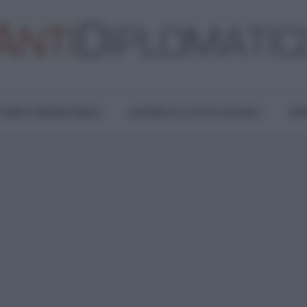
TURA E RESISTENZA
LAVORO E LOTTE SOCIALI
OPI