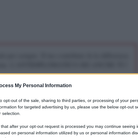
iti per sempre. Il tuo contributo fa la differenza:
mazione. L'ANTIDIPLOMATICO SEI ANCHE TU!
ocess My Personal Information
a 5€
Dona 15€
Scegli importo
to opt-out of the sale, sharing to third parties, or processing of your per
formation for targeted advertising by us, please use the below opt-out s
 selection.
TN
 that after your opt-out request is processed you may continue seeing i
ased on personal information utilized by us or personal information dis