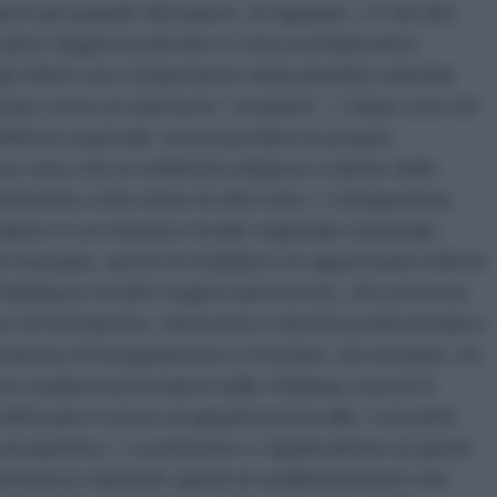
lamici più grande del paese. Al riguardo, c’è da dire
ltre religioni praticate in Cina (cristianesimo,
gli effetti una componente della pluralità culturale
modo come un elemento “straniero”. L’Islam vive nel
litiche nazionali, senza perdere le proprie
un caso che le tradizioni religiose e laiche dello
ltissime città cinesi di altre aree. L’integrazione,
traduce in un mosaico locale-regionale-nazionale
 esempio, anche la mobilità e le opportunità offerte
o Xinjiang (o di altre regioni autonome), che possono
i di formazione, università o attività professionali in
sperienza di insegnamento a Pechino, ad esempio, ho
si studenti provenienti dallo Xinjiang, inseriti in
afforzare il senso di appartenenza alla “comunità
prospettive. L’evoluzione e l’applicazione di questi
ormativo) risponde quindi al soddisfacimento dei