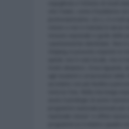
orgogliosi) e l’istituto di studi is
che l’Islam, come il buddismo ed a
protestantesimo, ecc.), è a tutti 
cinese e non è trattata in alcun 
tessuto nazionale e gode delle po
caratteristiche identitarie. Non è 
Xinjiang si possono esperire in mo
quindi, non è solo locale, ma si 
molto dinamico. Essa riguarda, ad
agli studenti e ai lavoratori dell
accedere con più facilità a percors
tutta la Cina. Nella mia lunga e
avuto il privilegio di avere numero
programmi nazionali pensati per r
nazionale cinese” e offrire nuove 
programmi (e il relativo quadro n