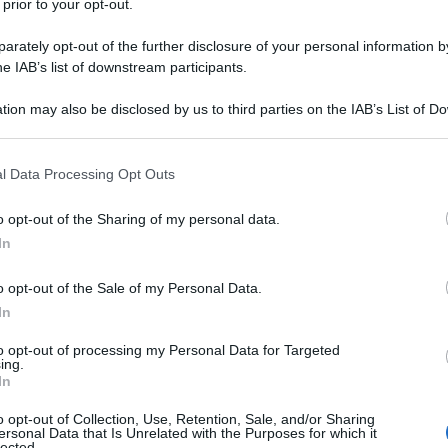
 prior to your opt-out.
istiche cinesi” — dimensioni demografiche, principi
onia sociale, alta qualità, sovranità nazionale e
rately opt-out of the further disclosure of your personal information by
he IAB’s list of downstream participants.
attraverso cui la Cina intende realizzare “il
ionale”. In altre parole, lo sviluppo cinese degli
tion may also be disclosed by us to third parties on the IAB’s List of 
interpretato semplicisticamente come un processo,
 that may further disclose it to other third parties.
ento economico e tecnologico diffuso per far
 that this website/app uses one or more Google services and may gath
l Data Processing Opt Outs
 di vita di tutto il popolo cinese, bensì come un
including but not limited to your visit or usage behaviour. You may click 
 to Google and its third-party tags to use your data for below specifi
zioso: consolidare l’unità della “comunità nazionale
o opt-out of the Sharing of my personal data.
ogle consent section.
 cose, le diversità etnico-culturali e religiose
In
o opt-out of the Sale of my Personal Data.
In
se”, che identifica la prosperità del Paese con la
 con la valorizzazione della diversità. In Cina
to opt-out of processing my Personal Data for Targeted
ing.
derati parte integrante della Repubblica popolare fin
In
 per il progresso e la stabilità del Paese.
o opt-out of Collection, Use, Retention, Sale, and/or Sharing
ersonal Data that Is Unrelated with the Purposes for which it
lected.