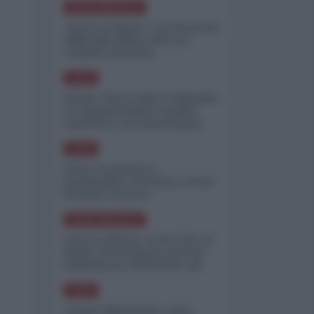
NORD-AMERICA
"Scorte al limite": il retroscena
CNN sulla difesa USA nel
conflitto iraniano
ASIA
Yemen, blocco Bab el-Mandab:
Le superpetroliere saudite
costrette a circumnavigare
l'Africa
ASIA
l'Iran era pronto a
bombardare l'Ucraina, cos'ha
fermato l'attacco
NORD-AMERICA
Guerra all'Iran, scorte USA al
limite: il Pentagono investe
miliardi per ricostituire gli
arsenali
ASIA
Canale diplomatico resta