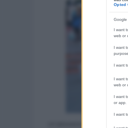
Opted 
Google 
I want t
web or d
I want t
purpose
I want 
I want t
web or d
I want t
or app.
I want t
Un laboratorio di integrazione
- L
I want t