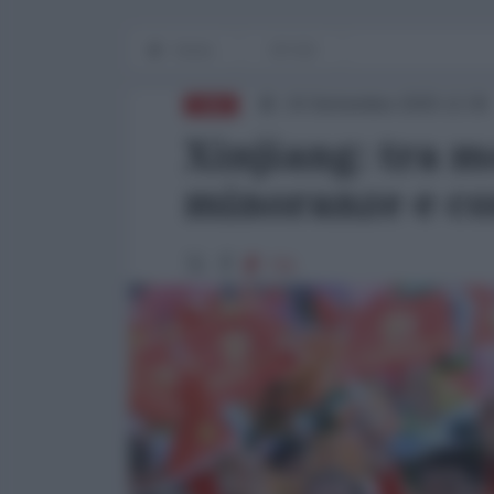
Home
OP-ED
24 Settembre 2025 12:30
CINA
Xinjiang: tra 
minoranze e co
731