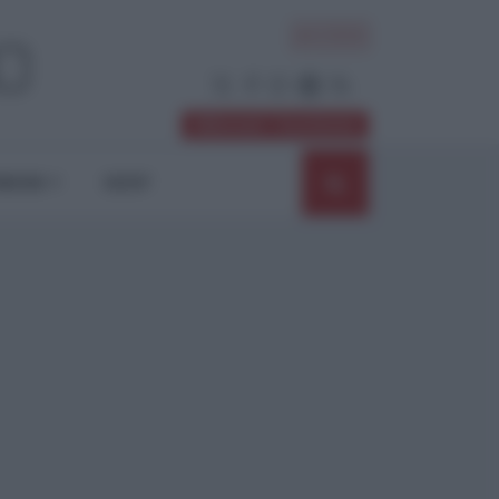
ACCEDI
Abbonati / Sostienici
NIONI
SHOP