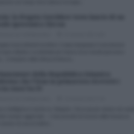
tuazione sul campo dove adesso le truppe...
sia: la fregata Gorshkov testa lancio di un
sile ipersonico Zircon
dazione de l'AntiDiplomatico
25 Gennaio 2023 16:39
egata russa Admiral Gorshkov è stata impegnata in esercitazioni
Oceano Atlantico occidentale per il lancio di un missile ipersonico
n. Il ministero della Difesa di Mosca...
lamentare della Repubblica Islamica
ferma che l'Iran in primavera riceverà i
cia russi Su-35
dazione de l'AntiDiplomatico
19 Gennaio 2023 17:04
a e Intelligence è anche su Telegram. Clicca qui per entrare nel cana
tare sempre aggiornato L'Iran prevede di ricevere dalla Russia un
 numero di caccia Sukhoi...