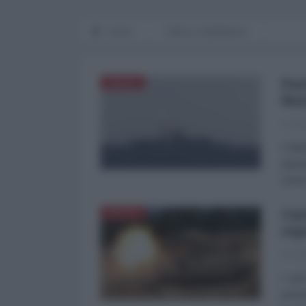
Home
Difesa e Intelligence
Par
DIFESA
Rus
La Re
Il Mi
apert
avuto
Car
DIFESA
esp
La Re
I car
prese