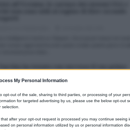
riot all'Ucraina: le carenze dei sistemi USA e
ché non sono utili al regime di Kiev secondo
 esperti
dazione de l'AntiDiplomatico
19 Dicembre 2022 16:53
a e Intelligence è anche su Telegram. Clicca qui per entrare nel cana
tare sempre aggiornatoSecondo quanto rivelato qualche giorno fa da
l’amministrazione Biden...
Turchia ha testato con successo il suo primo
sile supersonico
ocess My Personal Information
dazione de l'AntiDiplomatico
17 Dicembre 2022 15:41
a e Intelligence è anche su Telegram. Clicca qui per entrare nel cana
to opt-out of the sale, sharing to third parties, or processing of your per
tare sempre aggiornato Il Bayraktar Akinci, il famigerato drone
formation for targeted advertising by us, please use the below opt-out s
 selection.
acco di fabbricazione turca,...
 that after your opt-out request is processed you may continue seeing i
: gli USA stanno ultimando i piani per l'invi
ased on personal information utilized by us or personal information dis
 sistema di difesa missilistica Patriot in