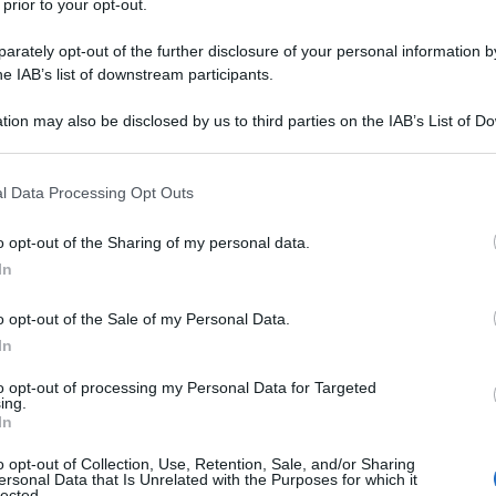
 prior to your opt-out.
aina
rately opt-out of the further disclosure of your personal information by
dazione de l'AntiDiplomatico
13 Dicembre 2022 19:08
he IAB’s list of downstream participants.
do quanto afferma in esclusiva l’emittente statunitense CNN,
tion may also be disclosed by us to third parties on the IAB’s List of 
inistrazione Biden starebbe ultimando i piani per l'invio del sistema d
 that may further disclose it to other third parties.
a missilistica Patriot in Ucraina, annuncio...
 that this website/app uses one or more Google services and may gath
l Data Processing Opt Outs
1 Raider: presentato il primo aereo da guerra
including but not limited to your visit or usage behaviour. You may click 
6° generazione al mondo
 to Google and its third-party tags to use your data for below specifi
o opt-out of the Sharing of my personal data.
ogle consent section.
In
dazione de l'AntiDiplomatico
03 Dicembre 2022 16:35
a e Intelligence è anche su Telegram. Clicca qui per entrare nel cana
o opt-out of the Sale of my Personal Data.
tare sempre aggiornato Il Dipartimento della Difesa degli Stati Uniti 
In
ntato ufficialmente...
to opt-out of processing my Personal Data for Targeted
ing.
bardieri strategici russi e cinesi effettuano
In
tugliamenti aerei congiunti nell'Asia-Pacifico
o opt-out of Collection, Use, Retention, Sale, and/or Sharing
ersonal Data that Is Unrelated with the Purposes for which it
dazione de l'AntiDiplomatico
30 Novembre 2022 15:16
lected.