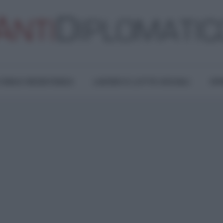
TURA E RESISTENZA
LAVORO E LOTTE SOCIALI
OPI