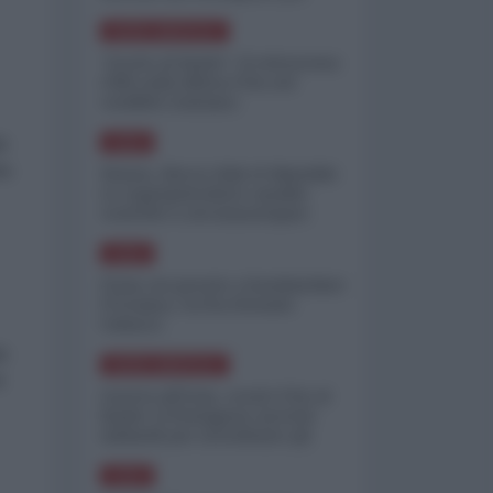
minimizzare le perdite
NORD-AMERICA
"Scorte al limite": il retroscena
CNN sulla difesa USA nel
conflitto iraniano
le
ASIA
ta
Yemen, blocco Bab el-Mandab:
Le superpetroliere saudite
costrette a circumnavigare
l'Africa
ASIA
l'Iran era pronto a bombardare
l'Ucraina, cos'ha fermato
l'attacco
le
NORD-AMERICA
i
Guerra all'Iran, scorte USA al
limite: il Pentagono investe
miliardi per ricostituire gli
arsenali
ASIA