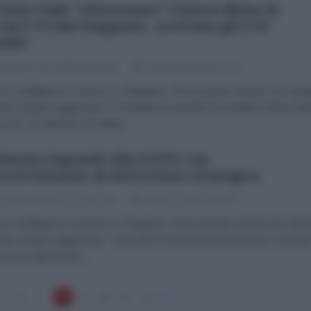
 Stati Uniti "ritireranno" l'intera flotta di
cia F-15 dal Giappone. Arrivano gli F-22
alth?
dazione de l'AntiDiplomatico
28 Ottobre 2022 17:18
a e Intelligence è anche su Telegram. Clicca qui per entrare nel cana
tare sempre aggiornato Il Pentagono prevede di sostituire l'intera flot
ccia F-15 (almeno 50 unità),...
Russia risponde alla NATO con
esercitazione di deterrenza strategica
dazione de l'AntiDiplomatico
26 Ottobre 2022 17:31
a e Intelligence è anche su Telegram. Clicca qui per entrare nel cana
tare sempre aggiornato Se la NATO ha deciso di mostrare i muscol
l cuore dell’Europa,...
5
6
7
8
9
10
11
12