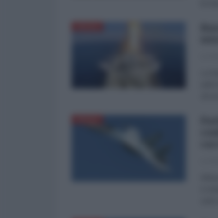
la si
Rus
DIFESA
mis
La Re
La fr
nell’
Zirco
Par
DIFESA
con
cac
La Re
Difes
e res
certo