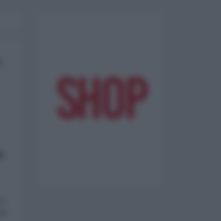
,
i
ono
te