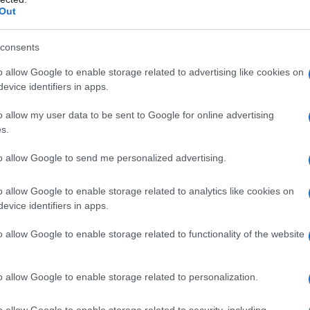
Out
a e Intelligence è anche su Telegram. Clicca qui per entrare nel cana
tare sempre aggiornato Una task force aerea di bombardieri strategi
consents
 Tu-95MS e di bombardieri...
o allow Google to enable storage related to advertising like cookies on
Turchia potrebbe lanciare un'operazione in
evice identifiers in apps.
ia dopo dicembre
o allow my user data to be sent to Google for online advertising
dazione de l'AntiDiplomatico
24 Novembre 2022 10:20
s.
uova operazione transfrontaliera turca in Siria potrebbe iniziare do
to allow Google to send me personalized advertising.
bre, ha rivelato oggi Abdulkadir Selvi, editorialista del quotidiano
yet. "Le forze armate turche stanno conducendo...
o allow Google to enable storage related to analytics like cookies on
evice identifiers in apps.
 Zeit: la Germania ha ceduto i suoi sistemi di
esa aerea e ora è indifesa contro gli attacchi
o allow Google to enable storage related to functionality of the website
ei
dazione de l'AntiDiplomatico
23 Novembre 2022 17:21
o allow Google to enable storage related to personalization.
a e Intelligence è anche su Telegram. Clicca qui per entrare nel cana
o allow Google to enable storage related to security, including