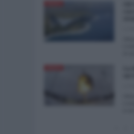
Gli
DIFESA
cac
ste
La Re
Difes
e res
di ca
La 
DIFESA
un'
La Re
Difes
e res
in ne
4