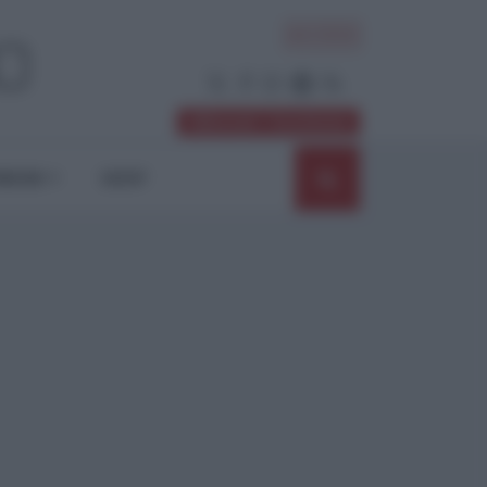
ACCEDI
Abbonati / Sostienici
NIONI
SHOP