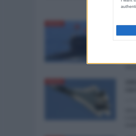
e res
authenti
riusci
Le 
DIFESA
sot
La Re
Difes
e res
che l
19F
DIFESA
cac
La Re
Difes
e res
stealt