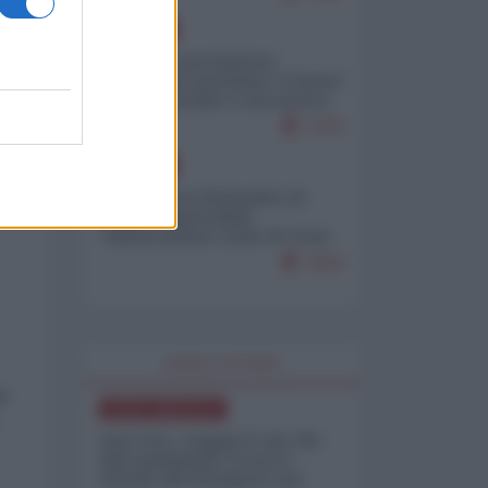
EUROPA
Mosca: le esercitazioni
nucleari di Germania e Francia
sono il preludio a una guerra
contro la Russia
7375
EUROPA
le
Petro accusa Netanyahu di
essere responsabile
o
"dell'invasione civile di Ceuta
da parte dei marocchini"
7053
WORLD AFFAIRS
le
NORD-AMERICA
Iran-USA, scoppia il caso dei
dati manipolati: il nuovo
metodo del Pentagono per