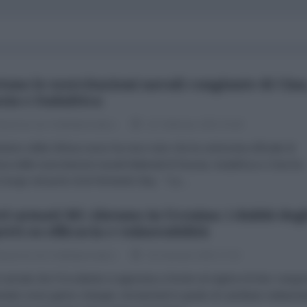
tono le esercitazioni navali congiunte di Cina
sia e Sudafrica
dazione de l'AntiDiplomatico
22 Febbraio 2023 15:40
nistero della Difesa russo ha reso noto che la cerimonia ufficiale di
ura delle esercitazioni navali trilaterali di Russia, Sudafrica e Cina ha
 luogo nel porto di di Richards Bay. "La...
ri armati M1 Abrams in Ucraina: i dubbi degl
erti su efficacia e vulnerabilità
dazione de l'AntiDiplomatico
26 Gennaio 2023 17:15
ri armati che l’Occidente si appresta a fornire al regime di Kiev veng
ntati come game-changer. Armamenti in grado di cambiare nettamen