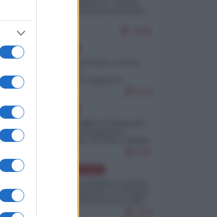
Quali sarebbero le “vittorie
ucraine” decantate dai media
le
italici?
ci
10985
EUROPA
Invasione di Ceuta: cosa sta
accadendo
nell'enclave spagnola?
9226
po
EUROPA
Quando il figlio di Netanyahu
incitava "l'occupazione
musulmana" di Ceuta e Melilla
8501
AMERICA LATINA
Dalla Convertibilità al "grillete
fiscal": l'Argentina si consegna
ai mercati (ancora una volta)
le
7830