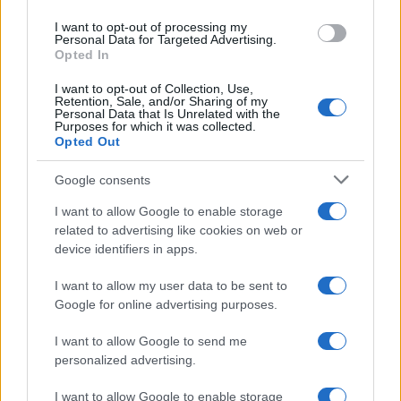
use your data for below specified purposes in below Google
EUROPA
I want to opt-out of processing my
consent section.
Personal Data for Targeted Advertising.
Mosca: le esercitazioni nucleari di Germania e
Opted In
Francia sono il preludio a una guerra contro la Russia
7294
I want to opt-out of Collection, Use,
Retention, Sale, and/or Sharing of my
Personal Data that Is Unrelated with the
Purposes for which it was collected.
Opted Out
WORLD AFFAIRS
Google consents
NORD-AMERICA
I want to allow Google to enable storage
related to advertising like cookies on web or
Iran-USA, scoppia il caso dei dati manipolati: il nuovo
metodo del Pentagono per minimizzare le perdite
device identifiers in apps.
NORD-AMERICA
I want to allow my user data to be sent to
Google for online advertising purposes.
"Scorte al limite": il retroscena CNN sulla difesa USA
nel conflitto iraniano
I want to allow Google to send me
ASIA
personalized advertising.
Yemen, blocco Bab el-Mandab: Le superpetroliere
saudite costrette a circumnavigare l'Africa
I want to allow Google to enable storage