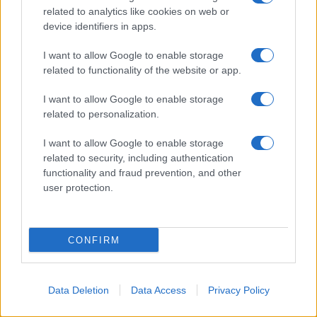
related to analytics like cookies on web or
device identifiers in apps.
I want to allow Google to enable storage
related to functionality of the website or app.
I want to allow Google to enable storage
related to personalization.
I want to allow Google to enable storage
related to security, including authentication
functionality and fraud prevention, and other
user protection.
CONFIRM
Data Deletion
Data Access
Privacy Policy