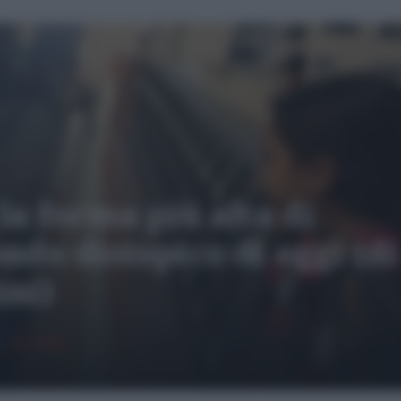
la forma più alta di
ndo distopico di oggi (di
ini)
22906