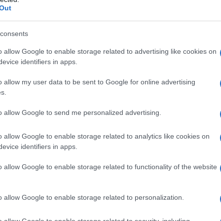
Out
consents
o allow Google to enable storage related to advertising like cookies on
evice identifiers in apps.
o allow my user data to be sent to Google for online advertising
s.
to allow Google to send me personalized advertising.
PRIMO PIANO
IN PRIMO PIANO
o allow Google to enable storage related to analytics like cookies on
iscia di Gaza, la
Dagli attacchi nel Ma
evice identifiers in apps.
gedia dopo gli scavi:
Rosso allo Stretto di
ltimo saluto a 112
Hormuz: le ore decis
o allow Google to enable storage related to functionality of the website
time ritrovate sotto i
della diplomazia Usa-
edazione de l'AntiDiplomatico
riti
Iran
o allow Google to enable storage related to personalization.
o allow Google to enable storage related to security, including