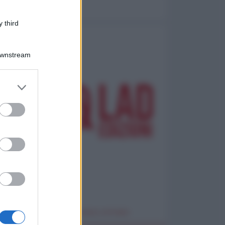
 third
Downstream
er and store
to grant or
ed purposes
e
o
a
WORLD AFFAIRS