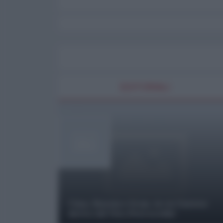
EDITORIALI
Cina, Russia e Iran, io ve l’avevo
detto (di Vito Petrocelli)