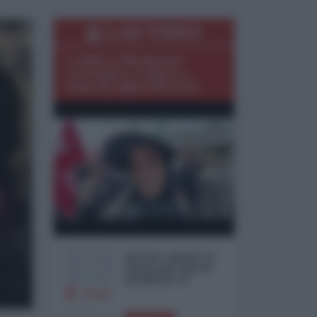
LAD VIDEO
L'addio a Khamenei:
Cordoglio e Collera a
Teheran (REPORTAGE)
Restare umani: la
forma più alta di
ribellione al
mondo distopico di
22906
oggi (di Alberto
Bradanini)