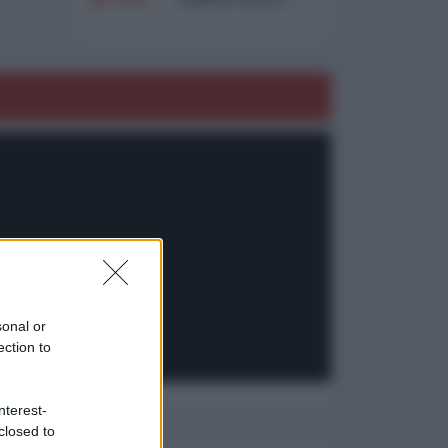
l'Argentina si
consegna ai
mercati (ancora
una volta)
sonal or
ection to
nterest-
closed to