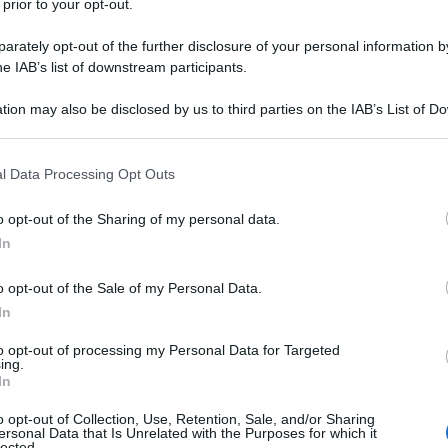
 prior to your opt-out.
IN PRIMO PIANO
rately opt-out of the further disclosure of your personal information by
he IAB’s list of downstream participants.
tion may also be disclosed by us to third parties on the IAB’s List of 
 that may further disclose it to other third parties.
 that this website/app uses one or more Google services and may gath
l Data Processing Opt Outs
including but not limited to your visit or usage behaviour. You may click 
 to Google and its third-party tags to use your data for below specifi
o opt-out of the Sharing of my personal data.
ogle consent section.
In
o opt-out of the Sale of my Personal Data.
PRIMO PIANO
IN PRIMO PIANO
In
turismo di massa e i
"Qualcuno ha qualch
to opt-out of processing my Personal Data for Targeted
isvegli" del Corriere
idea?": il surreale
ing.
la sera
appello del Pentagon
In
su come continuare l
la Fais
Francesco Corrado
guerra contro l'Iran
o opt-out of Collection, Use, Retention, Sale, and/or Sharing
ersonal Data that Is Unrelated with the Purposes for which it
lected.