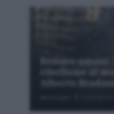
Restare umani: 
ribellione al mo
Alberto Bradan
Alberto Bradanini
02 Agosto 2026 16:39