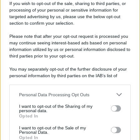
If you wish to opt-out of the sale, sharing to third parties, or
processing of your personal or sensitive information for
targeted advertising by us, please use the below opt-out
di Fabrizio Verde
section to confirm your selection.
Please note that after your opt-out request is processed you
may continue seeing interest-based ads based on personal
information utilized by us or personal information disclosed to
Dalla Convertibilità al "grillete fiscal":
third parties prior to your opt-out.
l'Argentina si consegna ai mercati (ancora
una volta)
You may separately opt-out of the further disclosure of your
01 Agosto 2026 19:07
personal information by third parties on the IAB’s list of
downstream participants.
Personal Data Processing Opt Outs
This information may also be disclosed by us to third parties
#
ECONOMIA
E
DINTORNI
on the IAB’s List of Downstream Participants that may further
I want to opt-out of the Sharing of my
disclose it to other third parties.
personal data.
Opted In
Please note that this website/app uses one or more Google
di Giuseppe Masala
services and may gather and store information including but
I want to opt-out of the Sale of my
Personal Data.
not limited to your visit or usage behaviour. You may click to
Opted In
grant or deny consent to Google and its third-party tags to