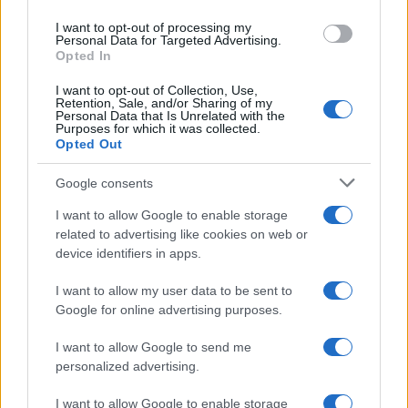
intelligente
use your data for below specified purposes in below Google
I want to opt-out of processing my
30 Luglio 2026 09:00
consent section.
Personal Data for Targeted Advertising.
Opted In
I want to opt-out of Collection, Use,
Retention, Sale, and/or Sharing of my
#
LA
BELT
AND
ROAD
INITIATIVE
Personal Data that Is Unrelated with the
Purposes for which it was collected.
Opted Out
Google consents
I want to allow Google to enable storage
related to advertising like cookies on web or
device identifiers in apps.
Yunnan: Dove il tè incontra il caffè e la
I want to allow my user data to be sent to
macadamia profuma di futuro
Google for online advertising purposes.
27 Ottobre 2025 10:00
I want to allow Google to send me
personalized advertising.
I want to allow Google to enable storage