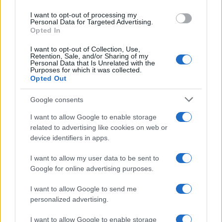
use your data for below specified purposes in below Google
I want to opt-out of processing my
consent section.
Personal Data for Targeted Advertising.
di Alessandro Bartoloni
Opted In
I want to opt-out of Collection, Use,
Retention, Sale, and/or Sharing of my
Personal Data that Is Unrelated with the
Purposes for which it was collected.
Come finirebbe una guerra tra UE e
Opted Out
Russia? Tre scenari per il 2030 (e le
alternative alla linea dura)
Google consents
20 Luglio 2026 10:00
I want to allow Google to enable storage
related to advertising like cookies on web or
device identifiers in apps.
#
EDITORIALI
I want to allow my user data to be sent to
Google for online advertising purposes.
I want to allow Google to send me
personalized advertising.
I want to allow Google to enable storage