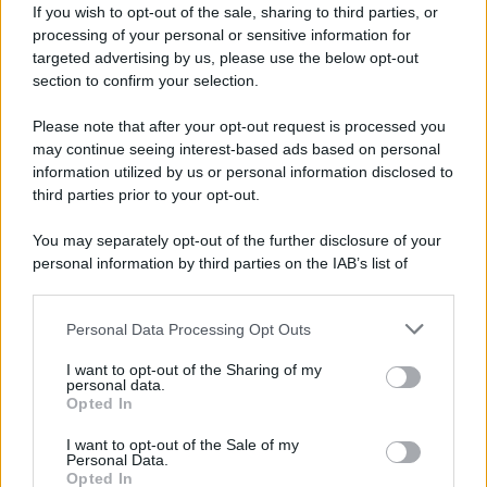
If you wish to opt-out of the sale, sharing to third parties, or
processing of your personal or sensitive information for
targeted advertising by us, please use the below opt-out
section to confirm your selection.
#
GEOGRAFIE
DEL
POTERE
Please note that after your opt-out request is processed you
may continue seeing interest-based ads based on personal
information utilized by us or personal information disclosed to
di Fabio Massimo Paernti
third parties prior to your opt-out.
You may separately opt-out of the further disclosure of your
personal information by third parties on the IAB’s list of
downstream participants.
"Mentre noi giochiamo con i chatbot, la
Personal Data Processing Opt Outs
This information may also be disclosed by us to third parties
Cina si è presa il futuro dell'IA" (VIDEO)
on the IAB’s List of Downstream Participants that may further
I want to opt-out of the Sharing of my
24 Giugno 2026 08:00
disclose it to other third parties.
personal data.
Opted In
Please note that this website/app uses one or more Google
services and may gather and store information including but
I want to opt-out of the Sale of my
Personal Data.
not limited to your visit or usage behaviour. You may click to
#
RETHINK.POWER
Opted In
grant or deny consent to Google and its third-party tags to