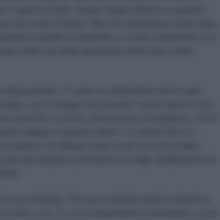
 o quarto livello, di gran lunga inferiore a qualche
ve nel nostro Paese. Alle vite palestinesi viene dato
petto a quelle occidentali, e i nostri sentimenti e le
ti molto più della questione della vita o della
si impazzendo. È come se andassimo tutti in giro
ano, con il sangue che inonda i nostri salotti e arti
ere da letto e cucine, ma nessuno ne parlasse. Provi
sto sangue e questa roba?" e ti zittiscono e ti
 politica. Un diluvio rosso scuro si riversa dalla
 apri per andare a prendere tuo figlio all'allenamento
uardo.
ta succedendo. Sta succedendo proprio davanti a
 fosse così. È così esasperante e frustrante, e può