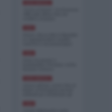
NORD-AMERICA
"Scorte al limite": il retroscena
CNN sulla difesa USA nel
conflitto iraniano
ASIA
Yemen, blocco Bab el-Mandab:
Le superpetroliere saudite
costrette a circumnavigare
l'Africa
ASIA
l'Iran era pronto a
bombardare l'Ucraina, cos'ha
fermato l'attacco
NORD-AMERICA
Guerra all'Iran, scorte USA al
limite: il Pentagono investe
miliardi per ricostituire gli
arsenali
ASIA
Canale diplomatico resta