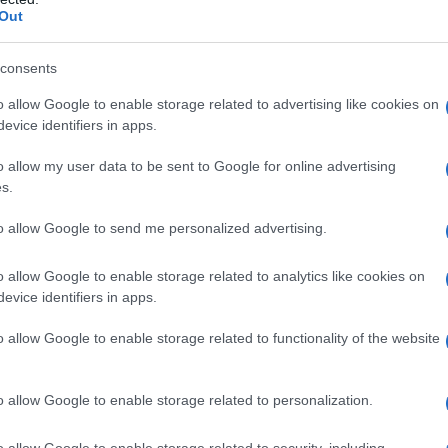
Out
perlo, ma un tempo mi divertivo molto di più sulla mia
ia psichedelica. Spiritualità e filosofia. Ma da
consents
Gaza, quel tipo di scrittura mi è spesso sembrato
o allow Google to enable storage related to advertising like cookies on
go. Mi sembrava di unirmi alla follia della cultura
evice identifiers in apps.
tti quei corpi emaciati e bambini mutilati.
o allow my user data to be sent to Google for online advertising
s.
 sono limitata a fare ciò che ritengo tutti sulla Terra
enocidio e dire che deve cessare.
to allow Google to send me personalized advertising.
o allow Google to enable storage related to analytics like cookies on
creativa nel denunciare la criminalità dell'impero,
evice identifiers in apps.
pesso difficile da comprendere appieno, quindi ero
 per aiutare le persone a vedere la sua mostruosità
o allow Google to enable storage related to functionality of the website
ano a massacrare bambini davanti ai nostri occhi, non
ò che serve è continuare ad attirare l'attenzione di
o allow Google to enable storage related to personalization.
a davanti agli occhi.
o allow Google to enable storage related to security, including