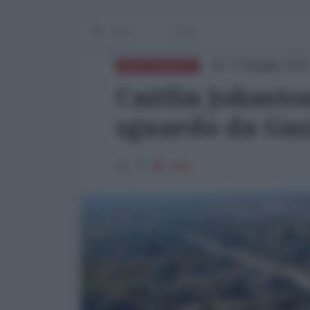
Home
OP-ED
12 Maggio 2025
MEDITERRANEO
Caitlin Johnston
sguardo da Ga
4269