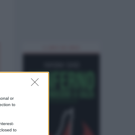
IL LIBRO DEL MESE
sonal or
ection to
nterest-
closed to