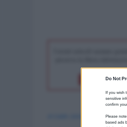
I nostri articoli saranno gratu
preserva la libera infor
Do Not Pr
Dona 1€
Don
If you wish 
sensitive in
confirm your
di Caitlin Johnstone
*
Please note
based ads b