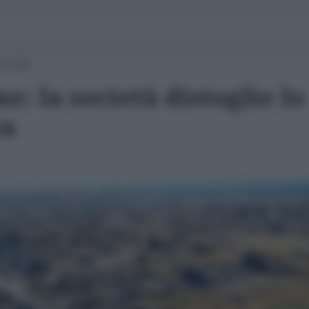
 12:30
e: la società distoglie lo
za