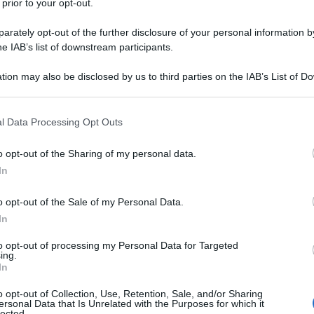
 prior to your opt-out.
impazzendo. Quanto sia tutto falso e superficiale.
 primo genocidio della storia trasmesso in diretta
rately opt-out of the further disclosure of your personal information by
he IAB’s list of downstream participants.
età si comporta come se andasse tutto a gonfie vele.
tion may also be disclosed by us to third parties on the IAB’s List of 
iamo facendo morire di fame. Stiamo lanciando
 that may further disclose it to other third parties.
a su di loro. Facciamo saltare loro gli arti.
 that this website/app uses one or more Google services and may gath
l Data Processing Opt Outs
amo loro in testa. Questo non viene fatto solo da
including but not limited to your visit or usage behaviour. You may click 
o impero occidentale che sostiene queste atrocità.
 to Google and its third-party tags to use your data for below specifi
o opt-out of the Sharing of my personal data.
ogle consent section.
In
rete personaggi famosi ridere e scherzare su
politiche senza più spessore e significato di quelle
o opt-out of the Sale of my Personal Data.
In
 al femminile di Ghostbusters. Andate a leggere le
cchezze su celebrità e politici, e l'ultima
to opt-out of processing my Personal Data for Targeted
ing.
i Donald Trump. Andate a una festa e tutti blaterano
In
Niente politica!" se provate a dire qualcosa
o opt-out of Collection, Use, Retention, Sale, and/or Sharing
 di olocausto.
ersonal Data that Is Unrelated with the Purposes for which it
lected.