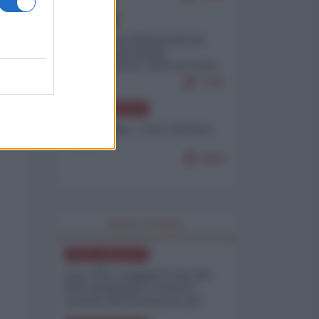
EUROPA
Petro accusa Netanyahu di
essere responsabile
"dell'invasione civile di Ceuta
da parte dei marocchini"
7101
NORD-AMERICA
Chris Hedges - Don Corleone
Trump
6949
WORLD AFFAIRS
NORD-AMERICA
Iran-USA, scoppia il caso dei
dati manipolati: il nuovo
metodo del Pentagono per
minimizzare le perdite