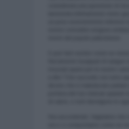
considerata una questione di terzo
lamentela infinitamente meno gra
un peso enormemente inferiore ris
nostre comodità vengono enfatizza
morte del popolo palestinese.
E può farti sentire come se stes
fisicamente inzuppati di sangue um
mozzati sparsi per le nostre cam
a dire "Che succede con tutto que
dicono che è maleducato parlare di
portiera del tuo minivan quando la
di calcio, e tutti distolgono lo sg
Sta succedendo. Sappiamo che s
noi e ci comportiamo come se non