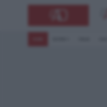
HOME
ESTERI
ITALIA
CUL