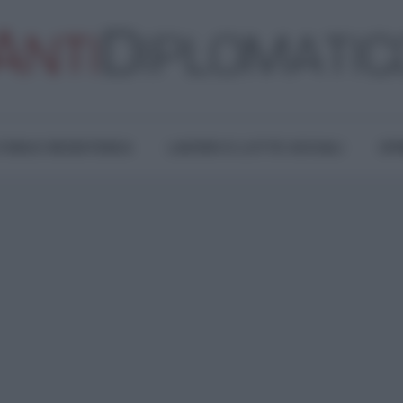
TURA E RESISTENZA
LAVORO E LOTTE SOCIALI
OPI