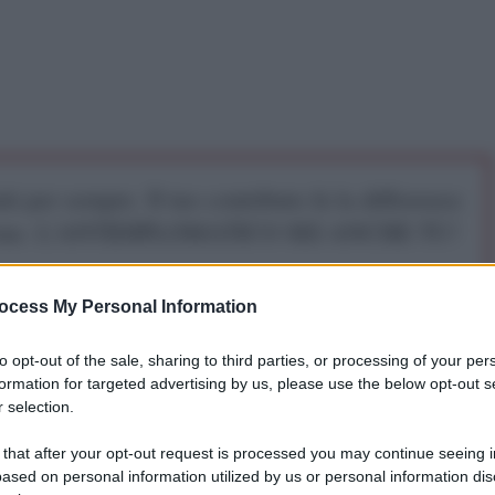
iti per sempre. Il tuo contributo fa la differenza:
mazione. L'ANTIDIPLOMATICO SEI ANCHE TU!
ocess My Personal Information
a 5€
Dona 15€
Scegli importo
to opt-out of the sale, sharing to third parties, or processing of your per
formation for targeted advertising by us, please use the below opt-out s
 selection.
 that after your opt-out request is processed you may continue seeing i
ased on personal information utilized by us or personal information dis