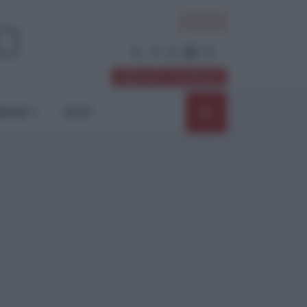
ACCEDI
Abbonati / Sostienici
NIONI
SHOP