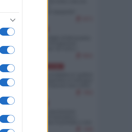
Invasione di Ceuta: cosa sta
accadendo
nell'enclave spagnola?
9271
EUROPA
Quando il figlio di Netanyahu
incitava "l'occupazione
musulmana" di Ceuta e
Melilla
8601
AMERICA LATINA
Dalla Convertibilità al "grillete
fiscal": l'Argentina si consegna
ai mercati (ancora una volta)
7892
EUROPA
Mosca: le esercitazioni
nucleari di Germania e
Francia sono il preludio a una
guerra contro la Russia
7488