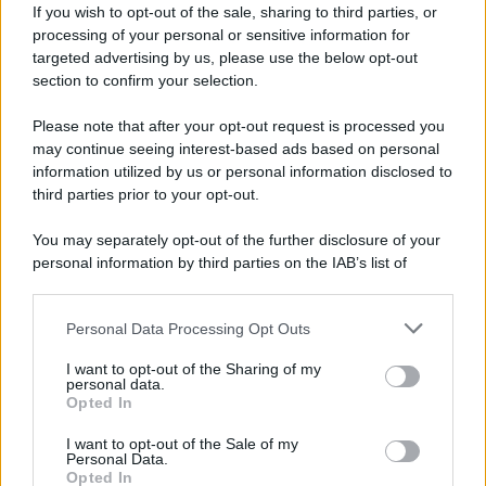
If you wish to opt-out of the sale, sharing to third parties, or
processing of your personal or sensitive information for
targeted advertising by us, please use the below opt-out
#
ECONOMIA
E
DINTORNI
section to confirm your selection.
Please note that after your opt-out request is processed you
di Giuseppe Masala
may continue seeing interest-based ads based on personal
information utilized by us or personal information disclosed to
third parties prior to your opt-out.
You may separately opt-out of the further disclosure of your
personal information by third parties on the IAB’s list of
Gli Stati Uniti stanno perdendo “la Guerra
downstream participants.
Mondiale a pezzi”?
Personal Data Processing Opt Outs
This information may also be disclosed by us to third parties
25 Giugno 2026 10:00
on the IAB’s List of Downstream Participants that may further
I want to opt-out of the Sharing of my
disclose it to other third parties.
personal data.
Opted In
Please note that this website/app uses one or more Google
#
EXODUS
services and may gather and store information including but
I want to opt-out of the Sale of my
Personal Data.
not limited to your visit or usage behaviour. You may click to
Opted In
grant or deny consent to Google and its third-party tags to