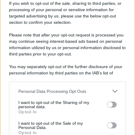
If you wish to opt-out of the sale, sharing to third parties, or
processing of your personal or sensitive information for
targeted advertising by us, please use the below opt-out
section to confirm your selection.
Please note that after your opt-out request is processed you
may continue seeing interest-based ads based on personal
information utilized by us or personal information disclosed to
third parties prior to your opt-out.
Berlino salva la privacy delle chat online –
You may separately opt-out of the further disclosure of your
ma il rischio censura resta all’orizzonte
personal information by third parties on the IAB’s list of
downstream participants.
Personal Data Processing Opt Outs
This information may also be disclosed by us to third parties
on the IAB’s List of Downstream Participants that may further
17 Ottobre 2025 13:00
I want to opt-out of the Sharing of my
disclose it to other third parties.
personal data.
Opted In
Please note that this website/app uses one or more Google
services and may gather and store information including but
I want to opt-out of the Sale of my
Personal Data.
not limited to your visit or usage behaviour. You may click to
Opted In
grant or deny consent to Google and its third-party tags to