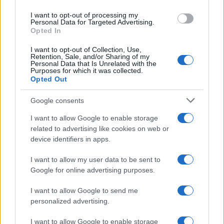
use your data for below specified purposes in below Google
I want to opt-out of processing my
consent section.
Personal Data for Targeted Advertising.
Opted In
I want to opt-out of Collection, Use,
Retention, Sale, and/or Sharing of my
Personal Data that Is Unrelated with the
Purposes for which it was collected.
Opted Out
Charlie Kirk in prima persona. L’incontro
Google consents
di un giovane italiano con TPUSA e il suo
carismatico leader
I want to allow Google to enable storage
related to advertising like cookies on web or
device identifiers in apps.
16 Settembre 2025 11:30
I want to allow my user data to be sent to
Google for online advertising purposes.
I want to allow Google to send me
personalized advertising.
I want to allow Google to enable storage