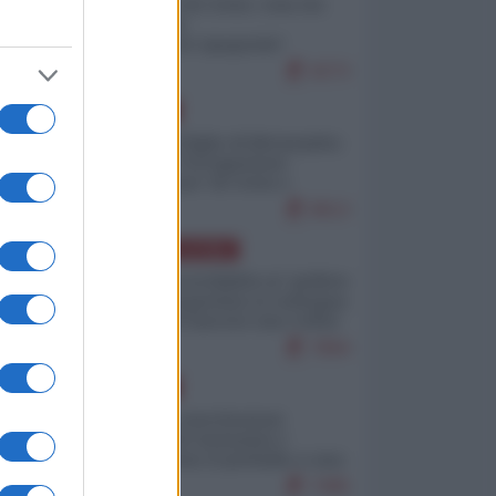
Invasione di Ceuta: cosa sta
accadendo
nell'enclave spagnola?
9273
EUROPA
Quando il figlio di Netanyahu
incitava "l'occupazione
musulmana" di Ceuta e
Melilla
8613
AMERICA LATINA
Dalla Convertibilità al "grillete
fiscal": l'Argentina si consegna
ai mercati (ancora una volta)
7894
EUROPA
Mosca: le esercitazioni
nucleari di Germania e
Francia sono il preludio a una
guerra contro la Russia
7495