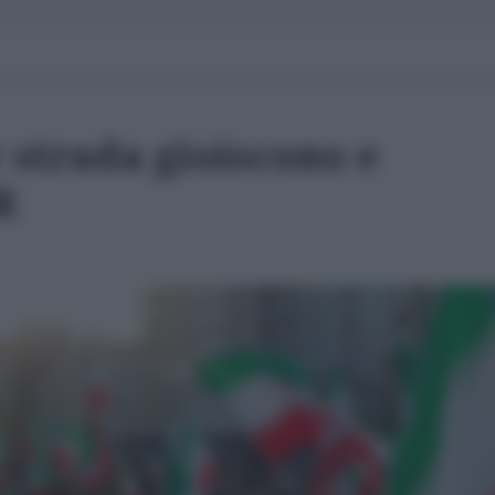
r strada gioiscono e
R