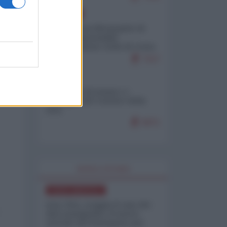
EUROPA
Petro accusa Netanyahu di
essere responsabile
"dell'invasione civile di Ceuta
da parte dei marocchini"
7117
ITALIA
Il turismo di massa e i
"risvegli" del Corriere della
sera
6971
WORLD AFFAIRS
NORD-AMERICA
Iran-USA, scoppia il caso dei
dati manipolati: il nuovo
metodo del Pentagono per