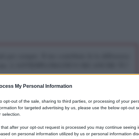
iti per sempre. Il tuo contributo fa la differenza:
mazione. L'ANTIDIPLOMATICO SEI ANCHE TU!
ocess My Personal Information
a 5€
Dona 15€
Scegli importo
to opt-out of the sale, sharing to third parties, or processing of your per
formation for targeted advertising by us, please use the below opt-out s
 selection.
marzo 2026
 that after your opt-out request is processed you may continue seeing i
ased on personal information utilized by us or personal information dis