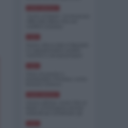
minimizzare le perdite
NORD-AMERICA
"Scorte al limite": il retroscena
CNN sulla difesa USA nel
conflitto iraniano
ASIA
Yemen, blocco Bab el-Mandab:
Le superpetroliere saudite
costrette a circumnavigare
l'Africa
ASIA
l'Iran era pronto a
bombardare l'Ucraina, cos'ha
fermato l'attacco
NORD-AMERICA
Guerra all'Iran, scorte USA al
limite: il Pentagono investe
miliardi per ricostituire gli
arsenali
ASIA