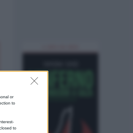
IL LIBRO DEL MESE
sonal or
ection to
nterest-
closed to