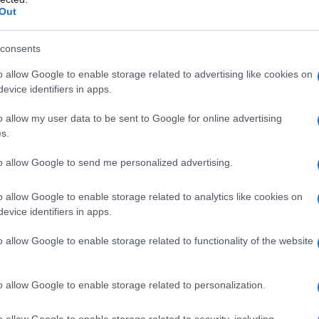
ento immediato di gratitudine – gratitudine per il
Out
 di scegliere il coraggio di fronte
 d'accordo con la loro politica, non essere
consents
on essere d'accordo con i loro metodi, qualsiasi
o allow Google to enable storage related to advertising like cookies on
i pugni.
Lo slancio è cresciuto, la tensione è alta, e
evice identifiers in apps.
ondata di tsunami che travolgerà il vecchio ordine
o allow my user data to be sent to Google for online advertising
s.
to allow Google to send me personalized advertising.
la Gaza 90 milioni di iraniani. Gli attacchi di oggi
o allow Google to enable storage related to analytics like cookies on
evice identifiers in apps.
 e ho pianto! E ho gridato TAKBIR!
o allow Google to enable storage related to functionality of the website
 bugia dopo l'altra che gli esce dalla bocca. Questa
 riportata, senza guardare alle tendenze e alle
o allow Google to enable storage related to personalization.
o. Ma siamo persi se seguiamo missile dopo
o allow Google to enable storage related to security, including