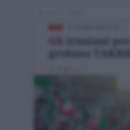
Home
OP-ED
04 Marzo 2026 11:30
ASIA
Gli iraniani pe
gridano TAKBI
3772