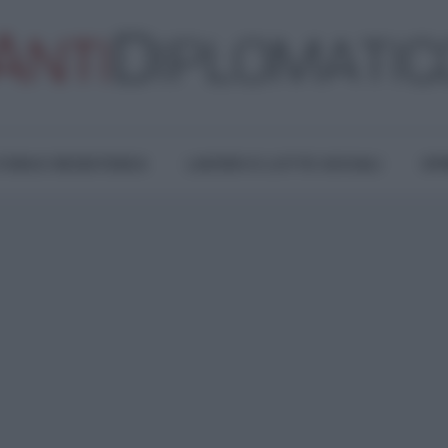
TURA E RESISTENZA
LAVORO E LOTTE SOCIALI
OPI