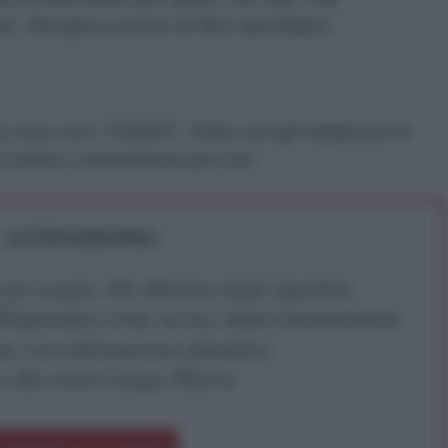
e. Bisogna scrivere un libro quotidiano.
a cosa, ed è TAKBIR! State con gli iraniani per le
hé stanno combattendo per noi!
ATTENZIONE!
r reagire alla dittatura degli algoritmi.
iDiplomatico lede un tuo diritto fondamentale.
a vera informazione pluralista.
a alla nostra Lunga Marcia.