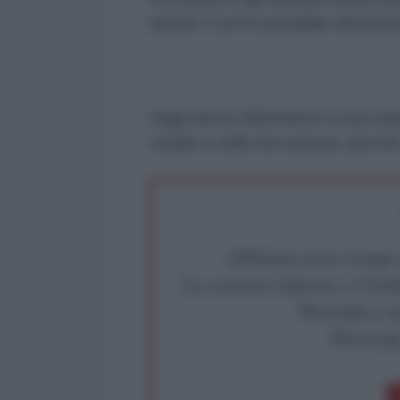
niente! Com'è possibile denunciar
Oggi faccio riferimento a una sol
strade e nelle loro piazze, perc
Abbiamo poco tempo pe
La censura imposta a l'Ant
Rivendica un
Partecip