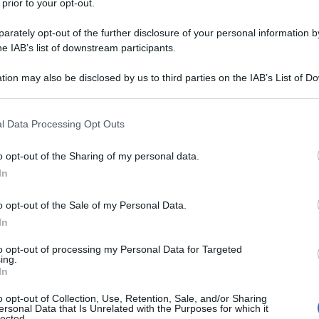
 prior to your opt-out.
gruppi sono in strada. Stanno riempiendo le strade
erte. I missili USA arrivano e bum, bum – gli iraniani
rately opt-out of the further disclosure of your personal information by
he IAB’s list of downstream participants.
ridano TAKBIR [lett. “esaltazione [di Dio]”) è il
bar”
]. Dio è il più grande! Ma non se ne vanno, non
tion may also be disclosed by us to third parties on the IAB’s List of 
on comprendiamo queste persone basate sulla fede,
 that may further disclose it to other third parties.
 dono. La gente e gli Stati Uniti non hanno capito
 that this website/app uses one or more Google services and may gath
l Data Processing Opt Outs
enorme di vittoria sulla morte, gridano Takbir. La
including but not limited to your visit or usage behaviour. You may click 
 to Google and its third-party tags to use your data for below specifi
a dai manifestanti e se non riescono a portare via
o opt-out of the Sharing of my personal data.
ogle consent section.
urla, nonostante l'azione della
In
aq-is-in-turmoil-shiites-flocked-to-the-green-
o opt-out of the Sale of my Personal Data.
In
iale.
to opt-out of processing my Personal Data for Targeted
ing.
In
e sconfitte.
E stanno combattendo per noi.
Per
o opt-out of Collection, Use, Retention, Sale, and/or Sharing
 ha detto
BASTA.
E per parafrasare un amico di oggi
ersonal Data that Is Unrelated with the Purposes for which it
lected.