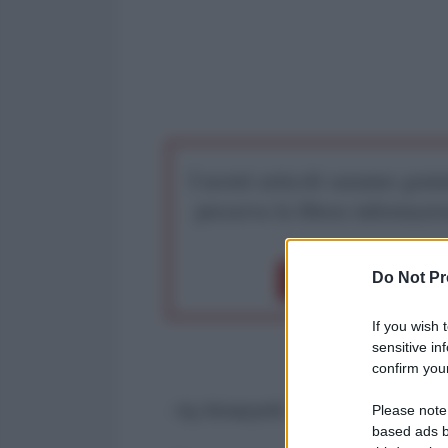
I nostri articoli saranno gratu
preserva la libera infor
Do Not Pr
Dona 1€
Don
If you wish 
sensitive in
confirm your
- by Amarynth -
Sovereignista
1 
Please note
based ads b