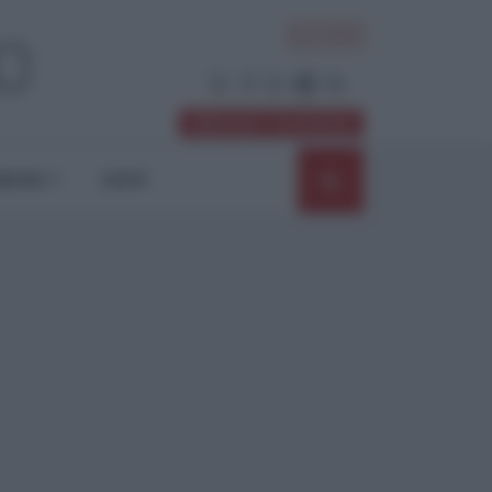
ACCEDI
Abbonati / Sostienici
NIONI
SHOP