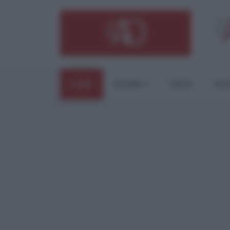
HOME
ESTERI
ITALIA
CUL