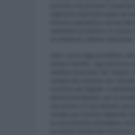
potenze che possono competere co
inghiottito importanti paesi ad es
sistema capitalistico dovuta alla s
nell’ambito produttivo, lo scarso 
al complesso militare-industriale
Solo i ciechi oggi potrebbero aff
ormai in declino, viga ancora la c
sarebbe esercitato dal “popolo” a
sempre più evidente che l’attuale
esclusiva del digitale, è dichiarat
democrazia liberale, per la sempl
suo potere e il suo dominio sul 
sempre più ristretta oligarchia tr
la sua posizione privilegiata, non
accumula sempre più ricchezza, per