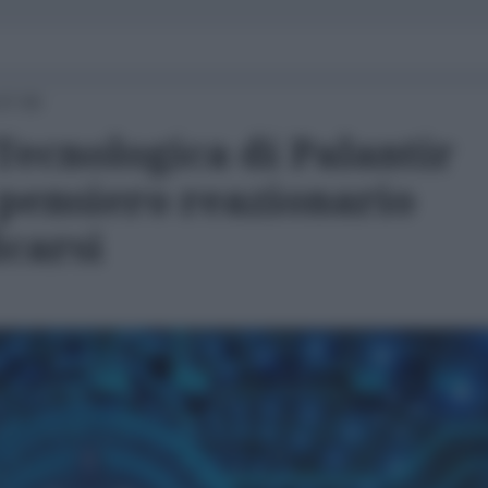
07:00
Tecnologica di Palantir
 pensiero reazionario
icarsi