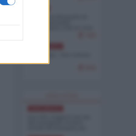
EUROPA
Petro accusa Netanyahu di
essere responsabile
"dell'invasione civile di Ceuta
da parte dei marocchini"
7099
NORD-AMERICA
Chris Hedges - Don Corleone
Trump
6926
WORLD AFFAIRS
NORD-AMERICA
Iran-USA, scoppia il caso dei
dati manipolati: il nuovo
metodo del Pentagono per
minimizzare le perdite