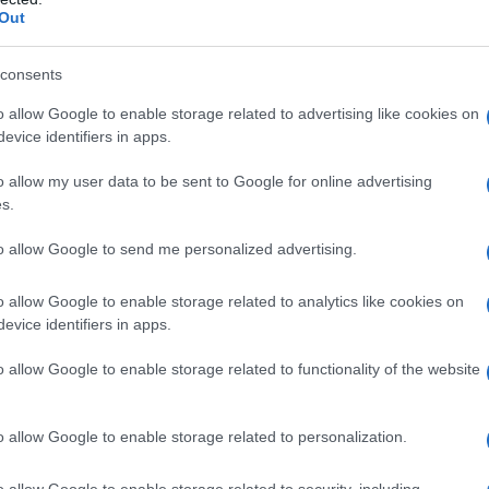
Out
me a Plantir, le varie Big Tech. Palantir vanta almeno
nesty International e l’altra da parte di Human
consents
o allow Google to enable storage related to advertising like cookies on
evice identifiers in apps.
 lanciata da miliardari appartenenti all’ultradestra,
, Amazon e Microsoft, tutte implicate nelle stesse
o allow my user data to be sent to Google for online advertising
s.
 ha collaborato rifornendo di dati l'esercito israeliano
terminare i palestinesi, l’esercito ICE a rendere più
to allow Google to send me personalized advertising.
da espellere e i manifestanti delle grandi proteste a
o allow Google to enable storage related to analytics like cookies on
evice identifiers in apps.
sentato anche a Roma da Peter Thiel lo scorso 26
o allow Google to enable storage related to functionality of the website
anza fascista digitale, che si avvale dell'intelligenza
forniti gratuitamente da noi stessi, per produrre
o allow Google to enable storage related to personalization.
attere il non allineamento ideologico, per tenere
 popolazione, come del resto ha sempre fatto il
o allow Google to enable storage related to security, including