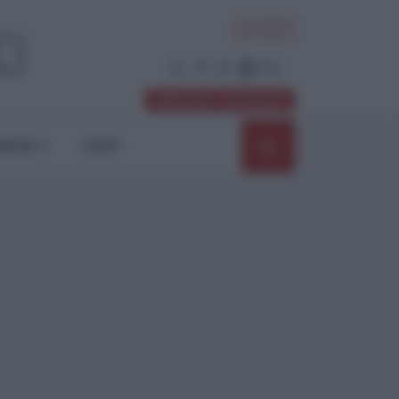
ACCEDI
Abbonati / Sostienici
NIONI
SHOP