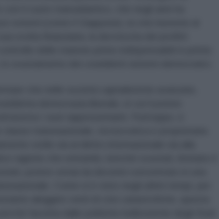
n il cuore transatlantico, che negli anni ha
so esterni (come il Giappone), la crisi inerente al
ua svolta finanziaria, la decrescita dei profitti
controllo delle materie prime indispensabili in primis
, lo svuotamento dei cosiddetti sistemi democratici.
ermare che nelle società capitalistiche avanzate,
osiddetta democrazia liberale, in cui il potere
ttraverso i suoi rappresentanti. Purtroppo, è
 classe transnazionale, tecnocratica e proprietaria
amente ostile sia al diritto internazionale sia alla
ice ragione che entrambi, benché svuotati, limitano il
mondo; potere ormai da decenni concentrato in una
ansnazionale. Come si è visto negli ultimi tempi, per
ostante aleggino venti di crisi catastrofiche, questa
ché favorita dalle politiche bellicistiche degli Stati