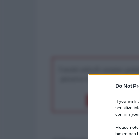
I nostri articoli saranno gratu
preserva la libera infor
Do Not Pr
Dona 1€
Don
If you wish 
sensitive in
confirm your
Please note
based ads b