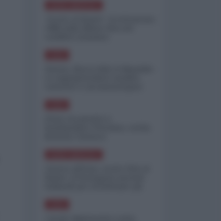
NORD-AMERICA
"Scorte al limite": il retroscena
CNN sulla difesa USA nel
conflitto iraniano
ASIA
Yemen, blocco Bab el-Mandab:
Le superpetroliere saudite
costrette a circumnavigare
l'Africa
ASIA
l'Iran era pronto a
bombardare l'Ucraina, cos'ha
fermato l'attacco
NORD-AMERICA
Guerra all'Iran, scorte USA al
limite: il Pentagono investe
miliardi per ricostituire gli
arsenali
ASIA
Canale diplomatico resta