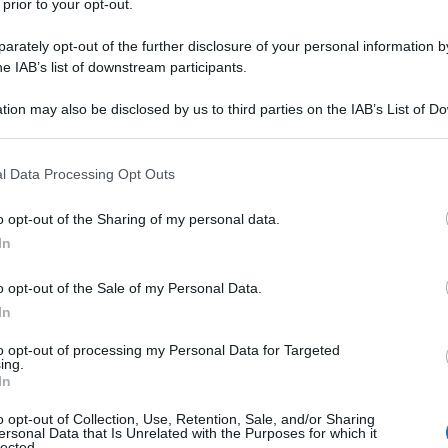
 prior to your opt-out.
rately opt-out of the further disclosure of your personal information by
 e di sinistra hanno commentato in questi ultimi giorni
he IAB’s list of downstream participants.
ir Technologies, e alcuni lo hanno giudicato
tion may also be disclosed by us to third parties on the IAB’s List of 
co, in cui si prospetta una nuova concezione della
 that may further disclose it to other third parties.
un certo percorso del capitalismo digitale, che
 that this website/app uses one or more Google services and may gath
à chiamato tecnoschiavismo. I progetti della
l Data Processing Opt Outs
including but not limited to your visit or usage behaviour. You may click 
 evidenza quando sia inconsistente la pretesa della
 to Google and its third-party tags to use your data for below specifi
o opt-out of the Sharing of my personal data.
ecnologia, le quali sono elaborate e costruite sempre
ogle consent section.
In
tico-sociali; pretesa ripresentata al tempo dei
e la recente pandemia e che ha provocato una
o opt-out of the Sale of my Personal Data.
ax e no vax, su cui oggi varrebbe la pena discutere
In
to opt-out of processing my Personal Data for Targeted
ing.
In
parola presente nel
Signore degli anelli
che significa
o”) è un’importante azienda tecnologica, i cui
o opt-out of Collection, Use, Retention, Sale, and/or Sharing
ersonal Data that Is Unrelated with the Purposes for which it
mi di repressione e di violazione dei diritti umani. A
lected.