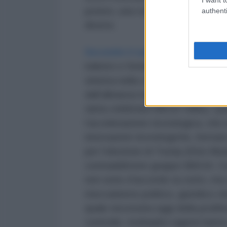
potere, una volta automizzatosi d
authenti
diversi.
Secondro il saggista Rezgar Akr
irakeno e fondatore di
Electronic
sinistra nella conoscenza e nell’
dall’alleanza tra il nazionalismo d
tanta celebrata Silicon Valley. Q
l’accelerazione tecnologica, che n
innovazioni tecnologiche, formato 
per l’elezione di Trump (Elon Mus
contraddittorio gruppo MAGA. Co
non sono d’accordo su tutto, ma 
meccanismo politico, giuridico che
quale necessita oggi della prolife
controllo. molteplici ragioni han