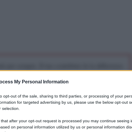
iti per sempre. Il tuo contributo fa la differenza:
mazione. L'ANTIDIPLOMATICO SEI ANCHE TU!
ocess My Personal Information
a 5€
Dona 15€
Scegli importo
to opt-out of the sale, sharing to third parties, or processing of your per
formation for targeted advertising by us, please use the below opt-out s
 selection.
 that after your opt-out request is processed you may continue seeing i
ased on personal information utilized by us or personal information dis