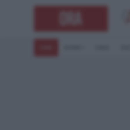
HOME
ESTERI
ITALIA
CUL