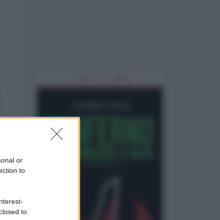
IL LIBRO DEL MESE
sonal or
ection to
nterest-
closed to