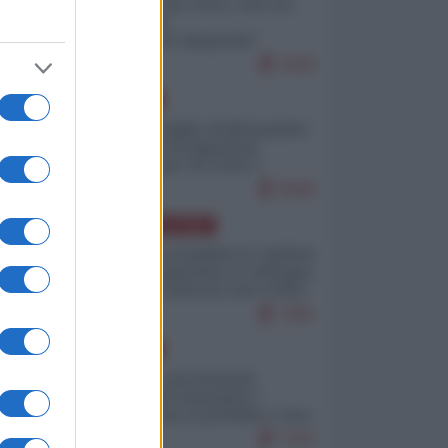
Invasione di Ceuta: cosa sta
accadendo
nell'enclave spagnola?
9269
EUROPA
Quando il figlio di Netanyahu
incitava "l'occupazione
musulmana" di Ceuta e
Melilla
8598
AMERICA LATINA
Dalla Convertibilità al "grillete
fiscal": l'Argentina si consegna
ai mercati (ancora una volta)
7881
EUROPA
Mosca: le esercitazioni
nucleari di Germania e
Francia sono il preludio a una
guerra contro la Russia
7475