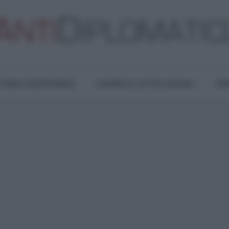
TURA E RESISTENZA
LAVORO E LOTTE SOCIALI
OPI