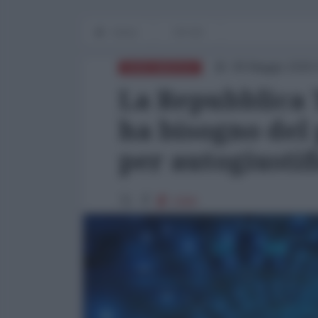
Home
OP-ED
08 Maggio 2026 
NORD-AMERICA
La Repubblica 
ha bisogno del
per autogiustif
2266