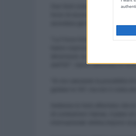
Due fonti statunitensi citate dal
authenti
forze di sicurezza israeliane potr
assediata già il mese prossimo.
"La Forza Internazionale di Stab
hanno espresso interesse a contri
dimensioni, la composizione, l'al
dell'ISF", hanno affermato le font
"Si sta valutando la possibilità d
guidare le ISF, ma non è stata a
Sebbene le fonti affermino che le
di combattere Hamas, il piano di
internazionale debba imporre al g