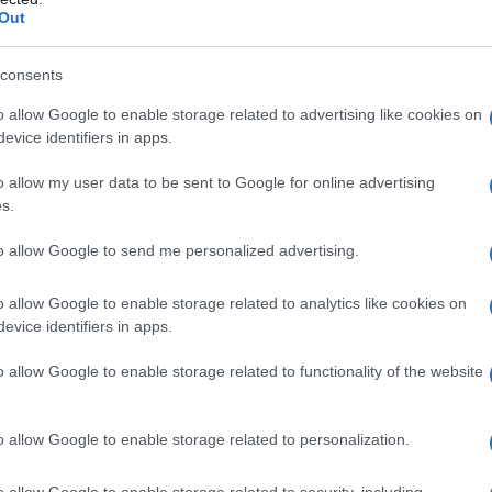
mas “preferisce che la forza internazionale
Out
palestinese”, sottolineando “la difficoltà di
paesi che hanno sostenuto Israele nella sua ultima
consents
o allow Google to enable storage related to advertising like cookies on
evice identifiers in apps.
e nessun Paese è pronto per un vero impegno. Tutti
o allow my user data to be sent to Google for online advertising
fficile la situazione e, naturalmente, nessuno vuole
s.
iunto, riferendosi ai tentativi finora falliti di riunire
to allow Google to send me personalized advertising.
o allow Google to enable storage related to analytics like cookies on
59 paesi hanno
espresso
la volontà di unirsi alle forze
evice identifiers in apps.
o allow Google to enable storage related to functionality of the website
ngono. E vedremo cosa succederà con Hamas,
ollah [in Libano], ma in ogni caso, abbiamo paesi
o allow Google to enable storage related to personalization.
e tutto se vogliamo che lo facciano", ha dichiarato.
o allow Google to enable storage related to security, including