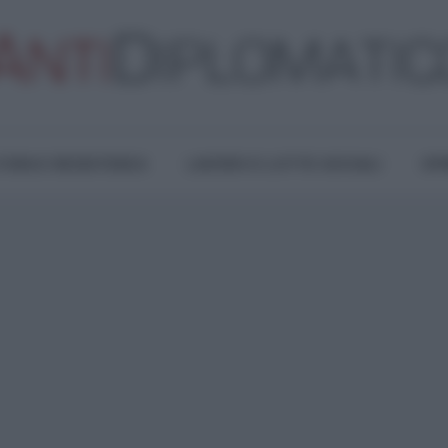
TURA E RESISTENZA
LAVORO E LOTTE SOCIALI
OPI