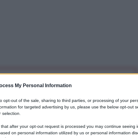
iti per sempre. Il tuo contributo fa la differenza:
ocess My Personal Information
mazione. L'ANTIDIPLOMATICO SEI ANCHE TU!
to opt-out of the sale, sharing to third parties, or processing of your per
formation for targeted advertising by us, please use the below opt-out s
a 5€
Dona 15€
Scegli importo
 selection.
 that after your opt-out request is processed you may continue seeing i
ased on personal information utilized by us or personal information dis