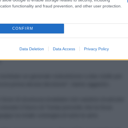
la Reuters la scorsa settimana hanno rivelato che le
cation functionality and fraud prevention, and other user protection.
ebbero essere inviate nella Striscia di Gaza
CONFIRM
ilizzazione (ISF) non combatterà Hamas. Molti paesi
buire e i funzionari stanno attualmente definendo le
Data Deletion
Data Access
Privacy Policy
loggio, l'addestramento e le regole di ingaggio
i.
i nominare un generale statunitense a due stelle per
ncora presa alcuna decisione", hanno aggiunto.
 forze di sicurezza israeliane non saranno incaricate
 cessate il fuoco di Trump prevede che la forza
ruppo la totale consegna di tutte le armi.