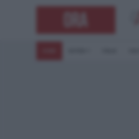
HOME
ESTERI
ITALIA
CUL