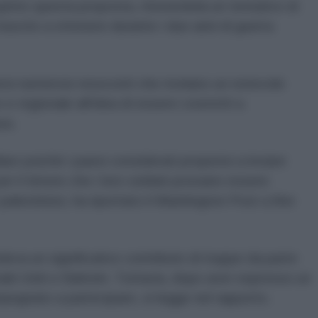
nto questa proposta, ritenendola un tentativo di
iuscito a ottenere durante i due anni di guerra
si numerosi resoconti che rivelano un notevole
e regionale all'idea di essere costretti a
za.
are poiché i paesi considerati propensi a inviare
 per il timore che i loro soldati possano essere
 palestinesi, ha riportato il Washington Post a fine
eva un significativo contributo di truppe da parte
 Arabi Uniti e Bahrein. Tuttavia, dopo aver espresso un
impegnato a partecipare, si legge nel rapporto.