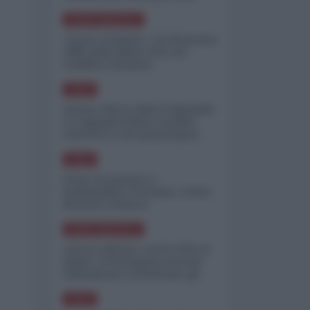
minimizzare le perdite
NORD-AMERICA
"Scorte al limite": il retroscena
CNN sulla difesa USA nel
conflitto iraniano
ASIA
Yemen, blocco Bab el-Mandab:
Le superpetroliere saudite
costrette a circumnavigare
l'Africa
ASIA
l'Iran era pronto a
bombardare l'Ucraina, cos'ha
fermato l'attacco
NORD-AMERICA
Guerra all'Iran, scorte USA al
limite: il Pentagono investe
miliardi per ricostituire gli
arsenali
ASIA