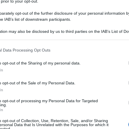
 prior to your opt-out.
ibadito
il 16 dicembre che i palestinesi saranno
rately opt-out of the further disclosure of your personal information by
he IAB’s list of downstream participants.
la Gaza del dopoguerra, mentre Washington insiste
rnazionale di stabilizzazione (ISF) prevista dal
tion may also be disclosed by us to third parties on the IAB’s List of 
gli Stati Uniti Donald Trump.
 that may further disclose it to other third parties.
 that this website/app uses one or more Google services and may gath
l Data Processing Opt Outs
o concordato su una posizione unitaria riguardo alla
including but not limited to your visit or usage behaviour. You may click 
di Gaza. Il loro consenso alla presenza di qualsiasi
 to Google and its third-party tags to use your data for below specifi
o opt-out of the Sharing of my personal data.
ogle consent section.
o alla limitazione del suo mandato al monitoraggio
In
 ha precisato il funzionario di Hamas Hussam Badran
o opt-out of the Sale of my Personal Data.
mpa russa Sputnik .
In
scia di Gaza in modo indipendente, in collaborazione
to opt-out of processing my Personal Data for Targeted
ing.
rantire la sicurezza interna della Striscia. Le forze
In
ruolo in questo aspetto", ha proseguito Badran.
o opt-out of Collection, Use, Retention, Sale, and/or Sharing
ersonal Data that Is Unrelated with the Purposes for which it
lected.