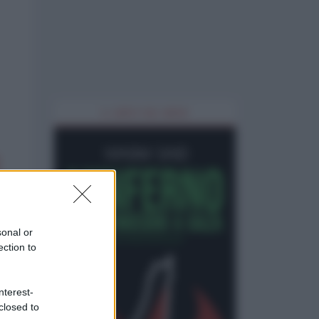
IL LIBRO DEL MESE
sonal or
ection to
nterest-
closed to