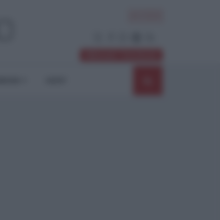
ACCEDI
Abbonati / Sostienici
NIONI
SHOP