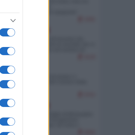
Invasione di Ceuta: cosa sta
accadendo
nell'enclave spagnola?
9295
EUROPA
La mappa di Eurostat che
smonta tutte le storielle che vi
raccontano sul turismo di
massa
9128
ITALIA
Il turismo di massa e i
"risvegli" del Corriere della
sera
8763
EUROPA
Quando il figlio di Netanyahu
incitava "l'occupazione
musulmana" di Ceuta e
Melilla
8669