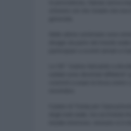
In precedenza, Hamas aveva respi
ottenere ciò che Israele non era r
genocida.
Nelle ultime settimane sono emer
disagio da parte del mondo arabo 
partecipare a scontri armati a Ga
Le ISF “stanno faticando a decoll
soldati sono diventati diffidenti”
costretti a usare la forza contro i
novembre.
Il piano di Trump per Gaza preved
degli stati arabi, tra cui Emirati
iniziale interesse, nessuno si è 