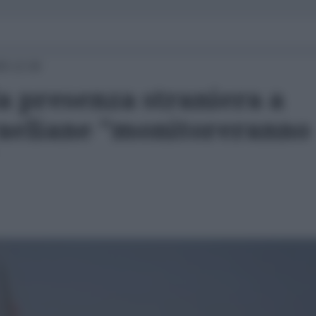
25 12:30
a presenza straniera a
sraeliane "monitoreranno