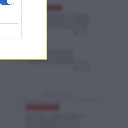
AMERICA LATINA
Dalla Convertibilità al "grillete
fiscal": l'Argentina si consegna
ai mercati (ancora una volta)
7937
EUROPA
Mosca: le esercitazioni
nucleari di Germania e
Francia sono il preludio a una
guerra contro la Russia
7516
WORLD AFFAIRS
NORD-AMERICA
Iran-USA, scoppia il caso dei
dati manipolati: il nuovo
metodo del Pentagono per