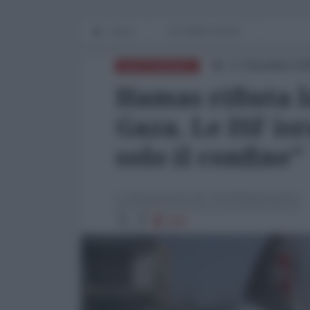
Home
IN PRIMO PIANO
17 Dicembre 20
MEDITERRANEO
Hamas rifiuta l
Gaza. Le ISF i
solo il confine"
La Redazione de l'AntiDiplomatico
828