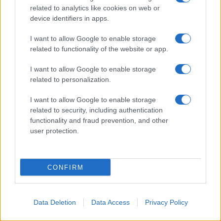
related to analytics like cookies on web or
device identifiers in apps.
I want to allow Google to enable storage
related to functionality of the website or app.
I want to allow Google to enable storage
related to personalization.
I want to allow Google to enable storage
related to security, including authentication
functionality and fraud prevention, and other
user protection.
Oltre 1.000 tesserati uccisi: la Federcalcio
palestinese attacca la FIFA su Israele
CONFIRM
04 Agosto 2026 09:30
Data Deletion
Data Access
Privacy Policy