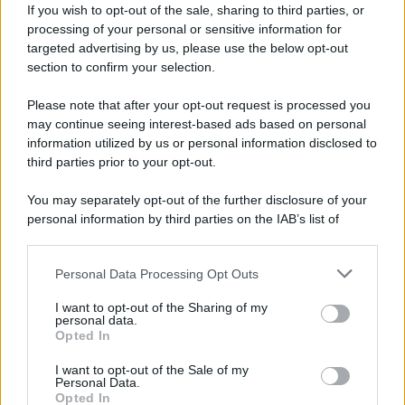
If you wish to opt-out of the sale, sharing to third parties, or
processing of your personal or sensitive information for
targeted advertising by us, please use the below opt-out
05 Agosto 2026 09:00
section to confirm your selection.
Please note that after your opt-out request is processed you
may continue seeing interest-based ads based on personal
information utilized by us or personal information disclosed to
third parties prior to your opt-out.
You may separately opt-out of the further disclosure of your
personal information by third parties on the IAB’s list of
downstream participants.
Personal Data Processing Opt Outs
This information may also be disclosed by us to third parties
on the IAB’s List of Downstream Participants that may further
I want to opt-out of the Sharing of my
Striscia di Gaza, la tragedia dopo gli scavi:
disclose it to other third parties.
personal data.
l'ultimo saluto a 112 vittime ritrovate sotto
Opted In
Please note that this website/app uses one or more Google
i detriti
services and may gather and store information including but
I want to opt-out of the Sale of my
Personal Data.
not limited to your visit or usage behaviour. You may click to
Opted In
grant or deny consent to Google and its third-party tags to